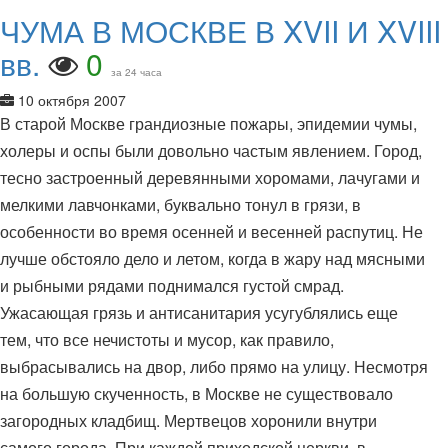
ЧУМА В МОСКВЕ В XVII И XVIII
вв.
0
за 24 часа
10 октября 2007
В старой Москве грандиозные пожары, эпидемии чумы,
холеры и оспы были довольно частым явлением. Город,
тесно застроенный деревянными хоромами, лачугами и
мелкими лавчонками, буквально тонул в грязи, в
особенности во время осенней и весенней распутиц. Не
лучше обстояло дело и летом, когда в жару над мясными
и рыбными рядами поднимался густой смрад.
Ужасающая грязь и антисанитария усугублялись еще
тем, что все нечистоты и мусор, как правило,
выбрасывались на двор, либо прямо на улицу. Несмотря
на большую скученность, в Москве не существовало
загородных кладбищ. Мертвецов хоронили внутри
самого города. При каждой приходской церкви, в