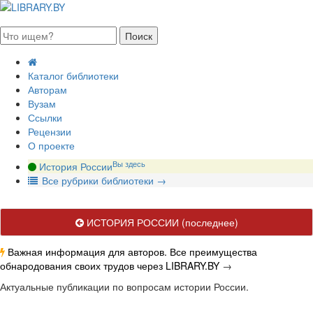
августа 2026, пятница
Каталог библиотеки
Авторам
Вузам
Ссылки
Рецензии
О проекте
Вы здесь
История России
В
се рубрики библиотеки
→
ИСТОРИЯ РОССИИ
(последнее)
Важная информация для авторов. Все преимущества
обнародования своих трудов через LIBRARY.BY
→
Актуальные публикации по вопросам истории России.