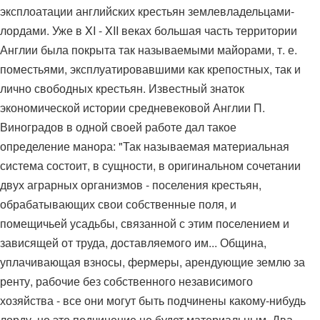
эксплоатации английских крестьян землевладельцами-
лордами. Уже в XI - XII веках большая часть территории
Англии была покрыта так называемыми майорами, т. е.
поместьями, эксплуатировавшими как крепостных, так и
лично свободных крестьян. Известный знаток
экономической истории средневековой Англии П.
Виноградов в одной своей работе дал такое
определение манора: "Так называемая материальная
система состоит, в сущности, в оригинальном сочетании
двух аграрных организмов - поселения крестьян,
обрабатывающих свои собственные поля, и
помещичьей усадьбы, связанной с этим поселением и
зависящей от труда, доставляемого им... Община,
уплачивающая взносы, фермеры, арендующие землю за
ренту, рабочие без собственного независимого
хозяйства - все они могут быть подчинены какому-нибудь
лорду, но это подчинение не будет материальным. Два