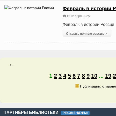
Февраль в истории 
15 ноября 2025
Февраль в истории России
Открыть полную версию
←
1
2
3
4
5
6
7
8
9
10
...
19
2
Публикации, отправл
ПАРТНЁРЫ БИБЛИОТЕКИ
РЕКОМЕНДУЕМ!