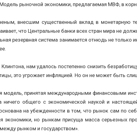
одель рыночной экономики, предлагаемая МВФ, в корне
ченым, внесшим существенный вклад в монетарную те
ивает, что Центральные банки всех стран мира не долж
альная резервная система занимается отнюдь не только 
ее.
 Клинтона, нам удалось постепенно снизить безработицу
отицы, это угрожает инфляцией. Но он не может быть сл
 модель, принятая международными финансовыми инстит
 ничего общего с экономической наукой и настоящей
 основана на убежденности в том, что рынок сам по се
ся экономики, но рынкам присуща масса серьезных пр
 между рынком и государством».