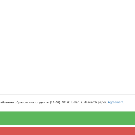
 работники образования, студенты
(
18-50
).
Minsk, Belarus
.
Research paper
.
Agreement
.