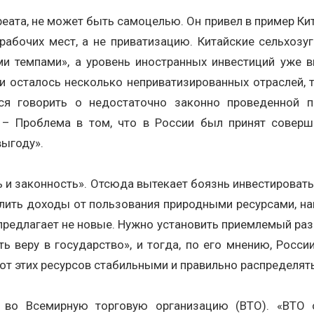
реата, не может быть самоцелью. Он привел в пример Ки
 рабочих мест, а не приватизацию. Китайские сельхозу
 темпами», а уровень иностранных инвестиций уже вы
и осталось несколько неприватизированных отраслей, т
ся говорить о недостаточно законно проведенной пр
 – Проблема в том, что в России был принят соверш
выгоду».
ь и законность». Отсюда вытекает боязнь инвестироват
елить доходы от пользования природными ресурсами, н
редлагает не новые. Нужно установить приемлемый разм
 веру в государство», и тогда, по его мнению, Росси
от этих ресурсов стабильными и правильно распределять
 во Всемирную торговую организацию (ВТО). «ВТО 