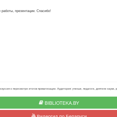
е работы, презентации. Спасибо!
скуссия о пересмотре итогов приватизации
. Аудитория:
ученые, педагоги, деятели науки,
BIBLIOTEKA.BY
Видеогид по Беларуси