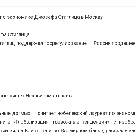
 по экономике Джозефа Стиглица в Москву
фа Стиглица
тиглиц поддержал госрегулирование. – Россия продешев
ие, пишет Независимая газета.
ные догмы», – считает нобелевский лауреат по эконом
иге «Глобализация: тревожные тенденции», с изобр
ации Билла Клинтона и во Всемирном банке, рассказыв