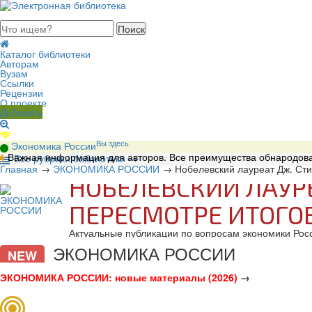
августа 2026, суббота
Каталог библиотеки
Авторам
Вузам
Ссылки
Рецензии
О проекте
Добавить
Вы здесь
Экономика России
Важная информация для авторов. Все преимущества обнародова
В
се рубрики библиотеки
→
Главная
→
ЭКОНОМИКА РОССИИ
→
Нобелевский лауреат Дж. Сти
НОБЕЛЕВСКИЙ ЛАУРЕ
ПЕРЕСМОТРЕ ИТОГО
Актуальные публикации по вопросам экономики Рос
ЭКОНОМИКА РОССИИ
NEW
ЭКОНОМИКА РОССИИ: новые материалы (2026)
→