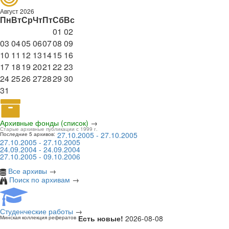
Август 2026
Пн
Вт
Ср
Чт
Пт
Сб
Вс
01
02
03
04
05
06
07
08
09
10
11
12
13
14
15
16
17
18
19
20
21
22
23
24
25
26
27
28
29
30
31
Архивные фонды (список)
→
Старые архивные публикации с 1999 г.
27.10.2005 - 27.10.2005
Последние 5 архивов:
27.10.2005 - 27.10.2005
24.09.2004 - 24.09.2004
27.10.2005 - 09.10.2006
Все архивы
→
Поиск по архивам
→
Студенческие работы
→
Есть новые!
2026-08-08
Минская коллекция рефератов