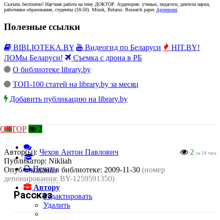
Скачать бесплатно!
Научная работа
на тему ДОКТОР
. Аудитория:
ученые, педагоги, деятели науки,
работники образования, студенты
(
18-50
).
Minsk, Belarus
.
Research paper
.
Agreement
.
Полезные ссылки
BIBLIOTEKA.BY
Видеогид по Беларуси
HIT.BY!
ЛОМы Беларуси!
Съемка с дрона в РБ
О библиотеке library.by
ТОП-100 статей на library.by за месяц
Добавить публикацию на library.by
ОКТОР
2
Автор(ы):
Чехов Антон Павлович
2
за 24 часа
Публикатор:
Nikliah
Печать
Опубликовано в библиотеке:
2009-11-30
(номер
депонирования: BY-1259591350)
Автору
Рассказ
Редактировать
Удалить