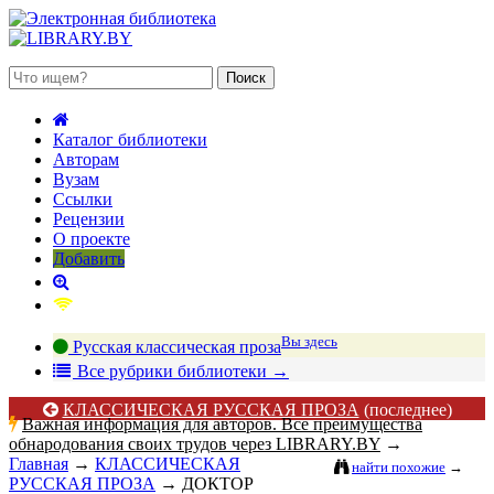
 августа 2026, четверг
Каталог библиотеки
Авторам
Вузам
Ссылки
Рецензии
О проекте
Добавить
Вы здесь
Русская классическая проза
В
се рубрики библиотеки
→
КЛАССИЧЕСКАЯ РУССКАЯ ПРОЗА
(последнее)
Важная информация для авторов. Все преимущества
обнародования своих трудов через LIBRARY.BY
→
Главная
→
КЛАССИЧЕСКАЯ
найти похожие
→
РУССКАЯ ПРОЗА
→
ДОКТОР