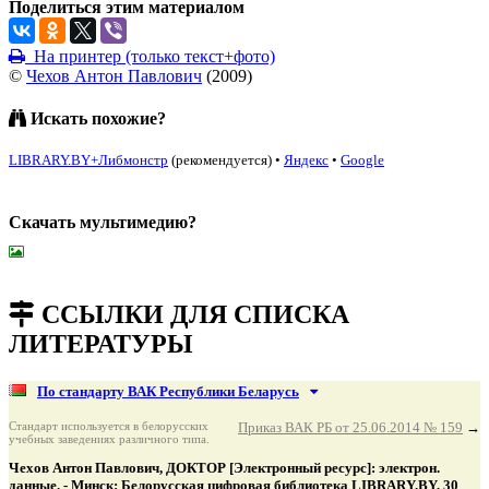
Поделиться этим материалом
На принтер (только текст+фото)
©
Чехов Антон Павлович
(
2009
)
Искать похожие?
LIBRARY.BY+Либмонстр
(рекомендуется)
•
Яндекс
•
Google
Скачать мультимедию?
подняться наверх ↑
ССЫЛКИ ДЛЯ СПИСКА
ЛИТЕРАТУРЫ
По стандарту ВАК Республики Беларусь
Стандарт используется в белорусских
Приказ ВАК РБ от 25.06.2014 № 159
→
учебных заведениях различного типа.
Чехов Антон Павлович, ДОКТОР [Электронный ресурс]: электрон.
данные. - Минск: Белорусская цифровая библиотека LIBRARY.BY, 30