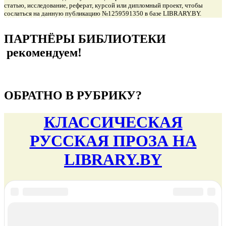
статью, исследование, реферат, курсой или дипломный проект, чтобы
сослаться на данную публикацию №1259591350 в базе LIBRARY.BY.
подняться наверх ↑
ПАРТНЁРЫ БИБЛИОТЕКИ
рекомендуем!
подняться наверх ↑
ОБРАТНО В РУБРИКУ?
КЛАССИЧЕСКАЯ
РУССКАЯ ПРОЗА НА
LIBRARY.BY
новости
Уважаемый читатель! Подписывайтесь на LIBRARY.BY в
VK
,
трансляция
VK
и
Одноклассниках
, чтобы быстро узнавать о событиях
онлайн библиотеки.
Шоубизнес Беларуси
Видеогид по
Беларуси