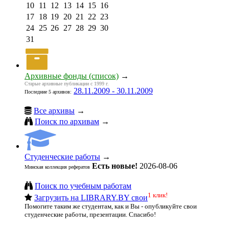
10
11
12
13
14
15
16
17
18
19
20
21
22
23
24
25
26
27
28
29
30
31
Архивные фонды (список)
→
Старые архивные публикации с 1999 г.
28.11.2009 - 30.11.2009
Последние 5 архивов:
Все архивы
→
Поиск по архивам
→
Студенческие работы
→
Есть новые!
2026-08-06
Минская коллекция рефератов
Поиск по учебным работам
1 клик!
Загрузить на LIBRARY.BY свои
Помогите таким же студентам, как и Вы - опубликуйте свои
студенческие работы, презентации. Спасибо!