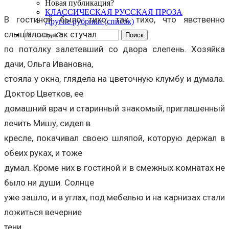
Новая публикация?
КЛАССИЧЕСКАЯ РУССКАЯ ПРОЗА
В гостиной было тихо, так тихо, что явственно
Другие рубрики (список)
слышалось, как стучал
по потолку залетевший со двора слепень. Хозяйка
дачи, Ольга Ивановна,
стояла у окна, глядела на цветочную клумбу и думала.
Доктор Цветков, ее
домашний врач и старинный знакомый, приглашенный
лечить Мишу, сидел в
кресле, покачивал своею шляпой, которую держал в
обеих руках, и тоже
думал. Кроме них в гостиной и в смежных комнатах не
было ни души. Солнце
уже зашло, и в углах, под мебелью и на карнизах стали
ложиться вечерние
тени.