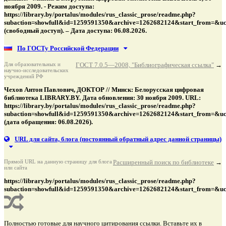
ноября 2009. - Режим доступа:
https://library.by/portalus/modules/rus_classic_prose/readme.php?
subaction=showfull&id=1259591350&archive=1262682124&start_from=&u
(свободный доступ). – Дата доступа: 06.08.2026.
По ГОСТу Российской Федерации
Для образовательных и
ГОСТ 7.0.5—2008, "Библиографическая ссылка"
→
научно-исследовательских
учреждений РФ
Чехов Антон Павлович, ДОКТОР // Минск: Белорусская цифровая
библиотека LIBRARY.BY. Дата обновления: 30 ноября 2009. URL:
https://library.by/portalus/modules/rus_classic_prose/readme.php?
subaction=showfull&id=1259591350&archive=1262682124&start_from=&u
(дата обращения: 06.08.2026).
URL для сайта, блога
(постоянный обратный адрес данной страницы)
Прямой URL на данную страницу для блога
Расширенный поиск по библиотеке
→
или сайта
https://library.by/portalus/modules/rus_classic_prose/readme.php?
subaction=showfull&id=1259591350&archive=1262682124&start_from=&u
Полностью готовые для научного цитирования ссылки. Вставьте их в