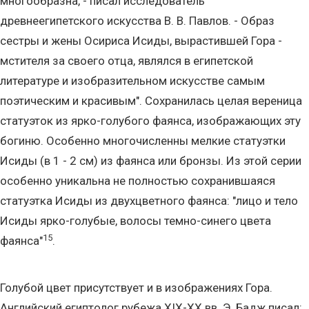
многообразна, - писал исследователь
древнеегипетского искусства В. В. Павлов. - Образ
сестры и жены Осириса Исиды, вырастившей Гора -
мстителя за своего отца, являлся в египетской
литературе и изобразительном искусстве самым
поэтическим и красивым". Сохранилась целая вереница
статуэток из ярко-голубого фаянса, изображающих эту
богиню. Особенно многочисленны мелкие статуэтки
Исиды (в 1 - 2 см) из фаянса или бронзы. Из этой серии
особенно уникальна не полностью сохранившаяся
статуэтка Исиды из двухцветного фаянса: "лицо и тело
Исиды ярко-голубые, волосы темно-синего цвета
15
фаянса"
.
Голубой цвет присутствует и в изображениях Гора.
Английский египтолог рубежа XIX-XX вв. Э. Бадж писал: