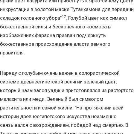
яркий цвет лазурита или прибегнуть к ярко-синему цвету
инкрустации в золотой маске Тутанхамона для передачи
17
складок головного убора"
. Голубой цвет как символ
божественной силы и бесконечного космоса в
изображениях фараона призван подчеркнуть
божественное происхождение власти земного
правителя.
Наряду с голубым очень важен в колористической
системе древнеегипетской религии зеленый цвет,
который назывался уадж и приготовлялся из растертого
малахита или меди. Зеленый был символом
растительности и самой жизни. "На протяжении всей
истории древнеегипетского искусства неизменно
связывался с возрождением, победой над смертью. В
Текстах пирамид загробный мир даже называется в