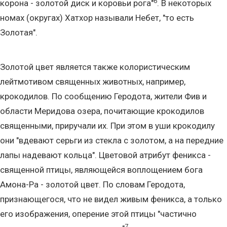
6
корона - золотой диск и коровьи рога"
. В некоторых
номах (округах) Хатхор называли Небет, "то есть
Золотая".
Золотой цвет является также колористическим
лейтмотивом священных животных, например,
крокодилов. По сообщению Геродота, жители Фив и
области Меридова озера, почитающие крокодилов
священными, приручали их. При этом в уши крокодилу
они "вдевают серьги из стекла с золотом, а на передние
лапы надевают кольца". Цветовой атрибут феникса -
священной птицы, являющейся воплощением бога
Амона-Ра - золотой цвет. По словам Геродота,
признающегося, что не видел живым феникса, а только
его изображения, оперение этой птицы "частично
7