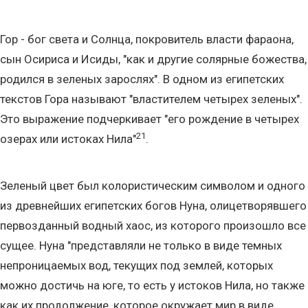
Гор - бог света и Солнца, покровитель власти фараона,
сын Осириса и Исиды, "как и другие солярные божества,
родился в зеленых зарослях". В одном из египетских
текстов Гора называют "властителем четырех зеленых".
Это выражение подчеркивает "его рождение в четырех
21
озерах или истоках Нила"
.
Зеленый цвет был колористическим символом и одного
из древнейших египетских богов Нуна, олицетворявшего
первозданный водный хаос, из которого произошло все
сущее. Нуна "представляли не только в виде темных
непроницаемых вод, текущих под землей, которых
можно достичь на юге, то есть у истоков Нила, но также
как их продолжение, которое окружает мир в виде