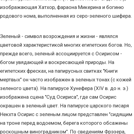
изображающая Хатхор, фараона Микерина и богиню
родового нома, выполненная из серо-зеленого шифера.
Зеленый - символ возрождения и жизни - являлся
цветовой характеристикой многих египетских богов. Но,
прежде всего, зеленый ассоциируется с Осирисом -
богом увядающей и воскресающей природы. На
египетских фресках, на папирусных свитках "Книги
мертвых" он часто изображен в зеленых тонах (с кожей
зеленого цвета). На папирусе Хунефера (XIV в. до н. э.)
изображена сцена "Суд Осириса", где сам Осирис
окрашен в зеленый цвет. На папирусе царского писаря
Некхта Осирис с зеленым лицом представлен "сидящим
на троне перед водоемом, берега которого обсажены
роскошным виноградником". По сведениям Фрэзера,