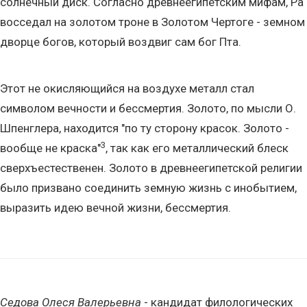
солнечный диск. Согласно древнеегипетским мифам, Ра
восседал на золотом троне в Золотом Чертоге - земном
дворце богов, который воздвиг сам бог Пта.
Этот не окисляющийся на воздухе металл стал
символом вечности и бессмертия. Золото, по мысли О.
Шпенглера, находится "по ту сторону красок. Золото -
3
вообще не краска"
, так как его металлический блеск
сверхъестественен. Золото в древнеегипетской религии
было призвано соединить земную жизнь с инобытием,
выразить идею вечной жизни, бессмертия.
Седова Олеся Валерьевна
- кандидат филологических