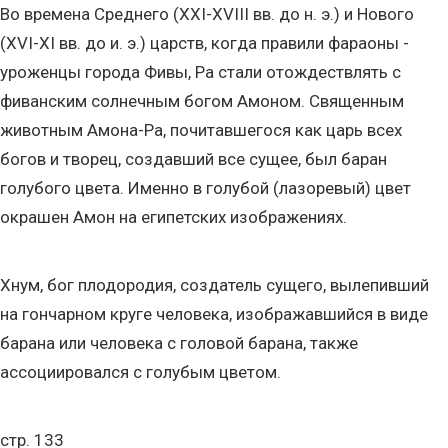
Во времена Среднего (XXI-XVIII вв. до н. э.) и Нового
(XVI-XI вв. до и. э.) царств, когда правили фараоны -
уроженцы города Фивы, Ра стали отождествлять с
фиванским солнечным богом Амоном. Священным
животным Амона-Ра, почитавшегося как царь всех
богов и творец, создавший все сущее, был баран
голубого цвета. Именно в голубой (лазоревый) цвет
окрашен Амон на египетских изображениях.
Хнум, бог плодородия, создатель сущего, вылепивший
на гончарном круге человека, изображавшийся в виде
барана или человека с головой барана, также
ассоциировался с голубым цветом.
стр. 133