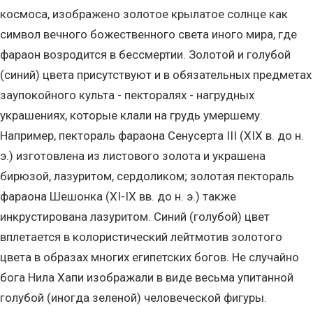
космоса, изображено золотое крылатое солнце как
символ вечного божественного света иного мира, где
фараон возродится в бессмертии. Золотой и голубой
(синий) цвета присутствуют и в обязательных предметах
заупокойного культа - пекторалях - нагрудных
украшениях, которые клали на грудь умершему.
Например, пектораль фараона Сенусерта III (XIX в. до н.
э.) изготовлена из листового золота и украшена
бирюзой, лазуритом, сердоликом; золотая пектораль
фараона Шешонка (XI-IX вв. до н. э.) также
инкрустирована лазуритом. Синий (голубой) цвет
вплетается в колористический лейтмотив золотого
цвета в образах многих египетских богов. Не случайно
бога Нила Хапи изображали в виде весьма упитанной
голубой (иногда зеленой) человеческой фигуры.