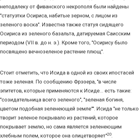
неподалеку от фиванского некрополя были найдены
"статуэтки Осириса, набитые зерном, с лицом из
зеленого воска". Известна также статуя сидящего
Осириса из зеленого базальта, датируемая Саисским
периодом (VII в. до н. э.). Кроме того, "Осирису было
посвящено вечнозеленое растение плющ".
Стоит отметить, что Исида в одной из своих ипостасей
тоже зеленая. По сообщению Фрэзера, "в числе
эпитетов, которые применяются к Исиде... есть такие:
"созидательница всего зеленого", "зеленая богиня,
цветом подобная зеленеющей земле"". Исида "не только
творит зеленое покрывало из растений, которое
покрывает землю, но сама является зеленеющим
20
хлебным полем, которое она олицетворяет"
.