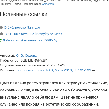
цвета
. Аудитория:
ученые, педагоги, деятели науки, работники образования, студенты
(
18-
50
).
Minsk, Belarus
.
Research paper
.
Agreement
.
Полезные ссылки
О библиотеке library.by
ТОП-100 статей на library.by за месяц
Добавить публикацию на library.by
Автор(ы):
О. В. Седова
Публикатор:
БЦБ LIBRARY.BY
Опубликовано в библиотеке:
2020-04-25
Источник:
Вопросы истории, № 3, Март 2010, C. 131-139
→
Цвет издавна рассматривался как атрибут мистических,
сакральных сил, а иногда и как само божество, которое
визуально являло себя людям. Цвет не применялся
случайно или исходя из эстетических соображений.