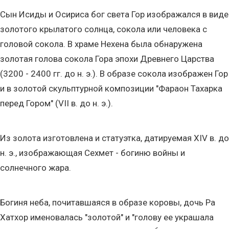
Сын Исиды и Осириса бог света Гор изображался в виде
золотого крылатого солнца, сокола или человека с
головой сокола. В храме Нехена была обнаружена
золотая голова сокола Гора эпохи Древнего Царства
(3200 - 2400 гг. до н. э.). В образе сокола изображен Гор
и в золотой скульптурной композиции "Фараон Тахарка
перед Гором" (VII в. до н. э.).
Из золота изготовлена и статуэтка, датируемая XIV в. до
н. э., изображающая Сехмет - богиню войны и
солнечного жара.
Богиня неба, почитавшаяся в образе коровы, дочь Ра
Хатхор именовалась "золотой" и "голову ее украшала