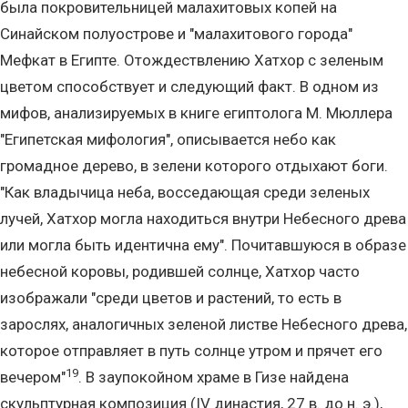
была покровительницей малахитовых копей на
Синайском полуострове и "малахитового города"
Мефкат в Египте. Отождествлению Хатхор с зеленым
цветом способствует и следующий факт. В одном из
мифов, анализируемых в книге египтолога М. Мюллера
"Египетская мифология", описывается небо как
громадное дерево, в зелени которого отдыхают боги.
"Как владычица неба, восседающая среди зеленых
лучей, Хатхор могла находиться внутри Небесного древа
или могла быть идентична ему". Почитавшуюся в образе
небесной коровы, родившей солнце, Хатхор часто
изображали "среди цветов и растений, то есть в
зарослях, аналогичных зеленой листве Небесного древа,
которое отправляет в путь солнце утром и прячет его
19
вечером"
. В заупокойном храме в Гизе найдена
скульптурная композиция (IV династия, 27 в. до н. э.),