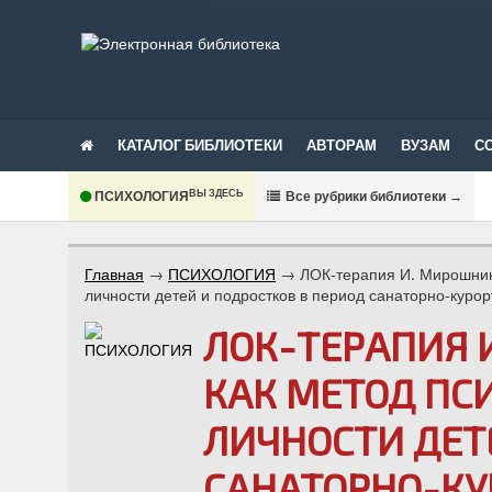
КАТАЛОГ БИБЛИОТЕКИ
АВТОРАМ
ВУЗАМ
С
ВЫ ЗДЕСЬ
ПСИХОЛОГИЯ
В
се рубрики библиотеки
→
Главная
→
ПСИХОЛОГИЯ
→
ЛОК-терапия И. Мирошник 
личности детей и подростков в период санаторно-куро
ЛОК-ТЕРАПИЯ 
КАК МЕТОД ПС
ЛИЧНОСТИ ДЕТ
САНАТОРНО-КУ