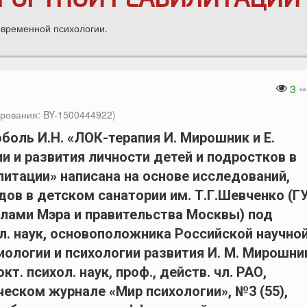
овременной психологии.
3
за
рования: BY-1500444922)
боль И.Н. «ЛОК-терапия И. Мирошник и Е.
и и развития личности детей и подростков в
итации» написана на основе исследований,
дов в детском санатории им. Т.Г.Шевченко (Г
лами Мэра и правительства Москвы) под
л. наук, основоположника Российской научно
логии и психологии развития И. М. Мирошни
т. психол. наук, проф., действ. чл. РАО,
еском журнале «Мир психологии», №3 (55),