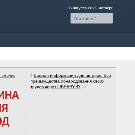
06 августа 2026, четверг
Важная информация для авторов. Все
 похожие
→
преимущества обнародования своих
трудов через LIBRARY.BY
→
ЛИНА
ИЯ
ОД