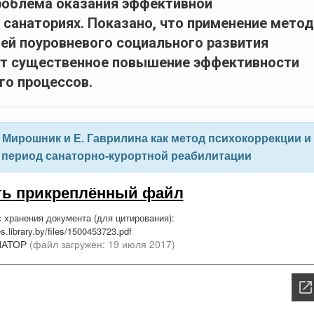
проблема оказания эффективной
 санаториях. Показано, что применение мето
ией поуровневого социального развития
ает существенное повышение эффективности
го процессов.
Мирошник и Е. Гаврилина как метод психокоррекции и
в период санаторно-курортной реабилитации
ть
прикреплённый файл
 хранения документа (для цитирования):
les.library.by/files/1500453723.pdf
НАТОР
(файл загружен: 19 июля 2017)