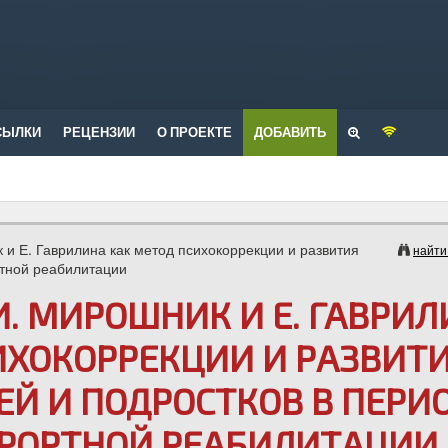
СЫЛКИ
РЕЦЕНЗИИ
О ПРОЕКТЕ
ДОБАВИТЬ
и Е. Гаврилина как метод психокоррекции и развития
найти
ртной реабилитации
И. МИРОШНИК И Е. ГАВРИ
ИХОКОРРЕКЦИИ И РАЗВИТ
ЕЙ И ПОДРОСТКОВ В ПЕРИ
РОРТНОЙ РЕАБИЛИТАЦИИ