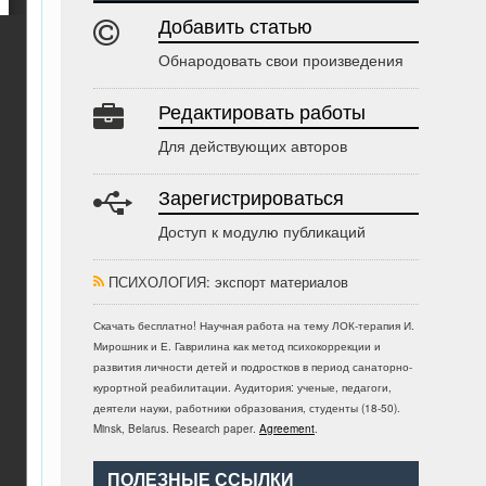
Добавить статью
Обнародовать свои произведения
Редактировать работы
Для действующих авторов
Зарегистрироваться
Доступ к модулю публикаций
ПСИХОЛОГИЯ
: экспорт материалов
Скачать бесплатно!
Научная работа
на тему ЛОК-терапия И.
Мирошник и Е. Гаврилина как метод психокоррекции и
развития личности детей и подростков в период санаторно-
курортной реабилитации
. Аудитория:
ученые, педагоги,
деятели науки, работники образования, студенты
(
18-50
).
Minsk, Belarus
.
Research paper
.
Agreement
.
ПОЛЕЗНЫЕ ССЫЛКИ