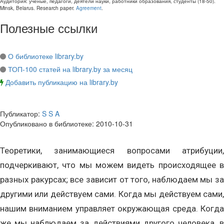
Аудитория:
ученые, педагоги, деятели науки, работники образования, студенты
(
18-50
).
Minsk, Belarus
.
Research paper
.
Agreement
.
Полезные ссылки
О библиотеке library.by
ТОП-100 статей на library.by за месяц
Добавить публикацию на library.by
Публикатор:
S S A
Опубликовано в библиотеке:
2010-10-31
Теоретики, занимающиеся вопросами атрибуции,
подчеркивают, что мы можем видеть происходящее в
разных ракурсах; все зависит от того, наблюдаем мы за
другими или действуем сами. Когда мы действуем сами,
нашим вниманием управляет окружающая среда. Когда
же мы наблюдаем за действиями другого человека, в