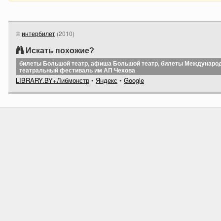
©
интербилет
(
2010
)
Искать похожие?
билеты Большой театр, афиша Большой театр, билеты Междунаро
театральный фестиваль им АП Чехова
LIBRARY.BY+Либмонстр
•
Яндекс
•
Google