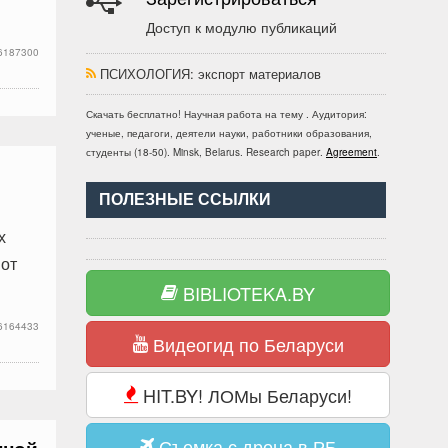
Доступ к модулю публикаций
6187300
ПСИХОЛОГИЯ
: экспорт материалов
Скачать бесплатно!
Научная работа
на тему
. Аудитория:
ученые, педагоги, деятели науки, работники образования,
студенты
(
18-50
).
Minsk, Belarus
.
Research paper
.
Agreement
.
ПОЛЕЗНЫЕ ССЫЛКИ
х
Вот
BIBLIOTEKA.BY
6164433
Видеогид по Беларуси
HIT.BY! ЛОМы Беларуси!
Съемка с дрона в РБ