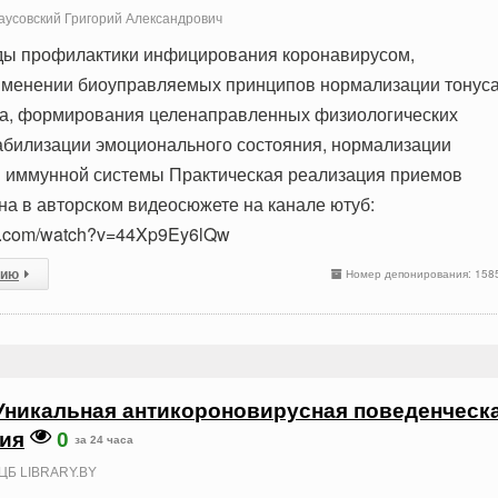
усовский Григорий Александрович
ды профилактики инфицирования коронавирусом,
именении биоуправляемых принципов нормализации тонус
а, формирования целенаправленных физиологических
табилизации эмоционального состояния, нормализации
 иммунной системы Практическая реализация приемов
на в авторском видеосюжете на канале ютуб:
be.com/watch?v=44Xp9Ey6lQw
сию
Номер депонирования: 158
Уникальная антикороновирусная поведенческ
ия
0
за 24 часа
ЦБ LIBRARY.BY