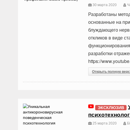
30 марта 2020
Ча
Разработаны мето
основанные на пр
блуждающего нерв
откликов в виде с
функционирования
разработки отраже
https://www.youtu
Открыть полную вер
ЭКСКЛЮЗИВ
психотехнолог
25 марта 2020
Б