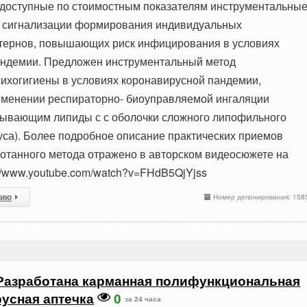
доступные по стоимостным показателям инструментальны
й сигнализации формирования индивидуальных
ттернов, повышающих риск инфицирования в условиях
андемии. Предложен инструментальный метод
ихогигиены в условиях коронавирусной пандемии,
именении респираторно- биоуправляемой ингаляции
мывающим липиды с с оболочки сложного липофильного
уса). Более подробное описание практических приемов
отанного метода отражено в авторском видеосюжете на
://www.youtube.com/watch?v=FHdB5QjYjss
сию
Номер депонирования: 158
Разработана карманная полифункциональная
усная аптечка
0
за 24 часа