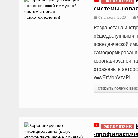
ЭКСКЛЮЗИВ
системы-новая
03 апреля 2020
Разработана инстр
общедоступными п
поведенческой имм
самоформирования 
коронавирусной па
отражены в авторс
v=wErMenVzaPI
Открыть полную вер
ЭКСКЛЮЗИВ
-профилактич