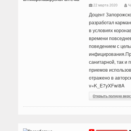
22 марта 2020
Ча
Доцент Запорожско
разработал карма
в условиях корона
времени повседнев
поведением с цель
инфицирования.Пр
санитарной, так и
приемов использов
отражено в авторс
v=K_E7yXFwi8A
Открыть полную вер