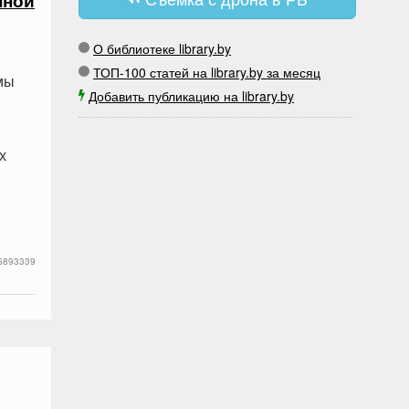
нной
О библиотеке library.by
ТОП-100 статей на library.by за месяц
мы
Добавить публикацию на library.by
х
5893339