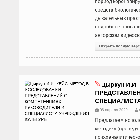
период коронавиру
средств биологиче
дыхательных практ
подробное описани
авторском видеосю
Открыть полную вер
Цыркун И.И
ПРЕДСТАВЛЕН
СПЕЦИАЛИСТА
06 апреля 2020
Предлагаем исполь
методику (процеду
психоаналитическо