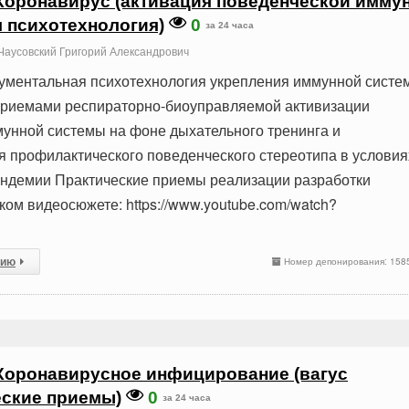
Коронавирус (активация поведенческой имму
 психотехнология)
0
за 24 часа
Чаусовский Григорий Александрович
ументальная психотехнология укрепления иммунной систе
риемами респираторно-биоуправляемой активизации
унной системы на фоне дыхательного тренинга и
профилактического поведенческого стереотипа в условия
ндемии Практические приемы реализации разработки
ком видеосюжете: https://www.youtube.com/watch?
сию
Номер депонирования: 158
Коронавирусное инфицирование (вагус
еские приемы)
0
за 24 часа