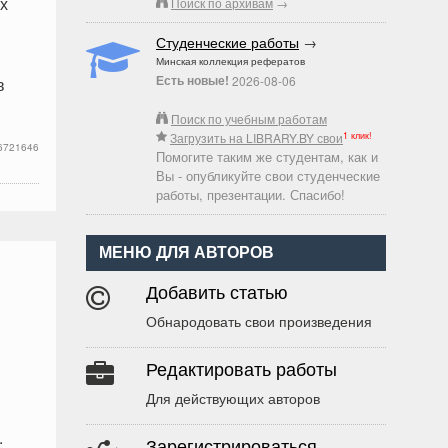
х
Поиск по архивам
→
Студенческие работы
→
Минская коллекция рефератов
Есть новые!
2026-08-06
в
Поиск по учебным работам
1 клик!
Загрузить на LIBRARY.BY свои
6721646
Помогите таким же студентам, как и
Вы - опубликуйте свои студенческие
работы, презентации. Спасибо!
МЕНЮ ДЛЯ АВТОРОВ
Добавить статью
Обнародовать свои произведения
Редактировать работы
Для действующих авторов
.
Зарегистрироваться