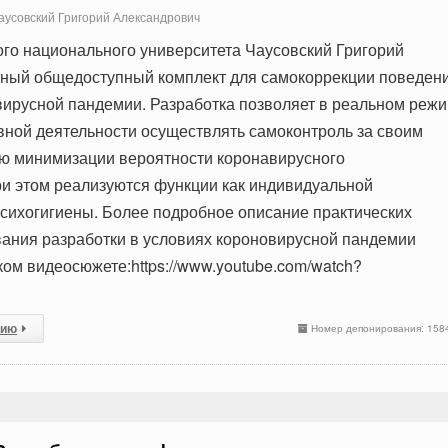
усовский Григорий Александрович
го национального университета Чаусовский Григорий
нный общедоступный комплект для самокоррекции поведен
вирусной пандемии. Разработка позволяет в реальном реж
ной деятельности осуществлять самоконтроль за своим
ю минимизации вероятности коронавирусного
и этом реализуются функции как индивидуальной
 психогигиены. Более подробное описание практических
ания разработки в условиях короновирусной пандемии
ком видеосюжете:https://www.youtube.com/watch?
сию
Номер депонирования: 158