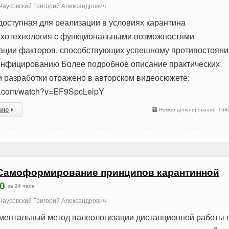
Чаусовский Григорий Александрович
оступная для реализации в условиях карантина
ихотехнология с функциональными возможностями
вации факторов, способствующих успешному противостоян
инфицированию Более подробное описание практических
 разработки отражено в авторском видеосюжете:
be.com/watch?v=EF9SpcLelpY
сию
Номер депонирования: 158
Самоформирование принципов карантинной
0
за 24 часа
Чаусовский Григорий Александрович
ментальный метод валеологизации дистанционной работы 