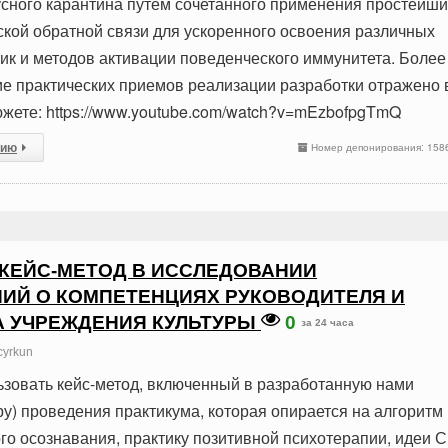
сного карантина путем сочетанного применения простейши
ской обратной связи для ускоренного освоения различных
ик и методов активации поведенческого иммунитета. Более
е практических приемов реализации разработки отражено 
жете: https://www.youtube.com/watch?v=mEzbofpgTmQ
сию
Номер депонирования: 158
. КЕЙС-МЕТОД В ИССЛЕДОВАНИИ
ИЙ О КОМПЕТЕНЦИЯХ РУКОВОДИТЕЛЯ И
 УЧРЕЖДЕНИЯ КУЛЬТУРЫ
0
за 24 часа
cyrkun
зовать кейс-метод, включенный в разработанную нами
ру) проведения практикума, которая опирается на алгоритм
го осознавания, практику позитивной психотерапии, идеи С