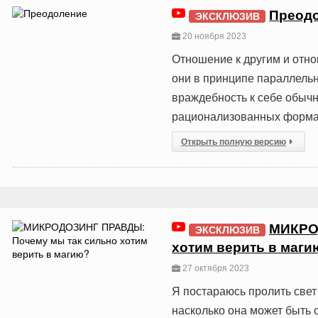
Преод
ЭКСКЛЮЗИВ
20 ноября 2023
Отношение к другим и отн
они в принципе параллельн
враждебность к себе обычн
рационализованных формах :
Открыть полную версию
МИКРО
ЭКСКЛЮЗИВ
хотим верить в маги
27 октября 2023
Я постараюсь пролить свет
насколько она может быть 