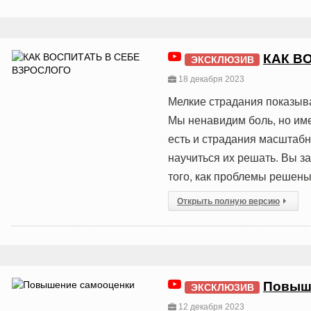
КАК В
ЭКСКЛЮЗИВ
18 декабря 2023
Мелкие страдания показыв
Мы ненавидим боль, но име
есть и страдания масштабн
научиться их решать. Вы з
того, как проблемы решен
Открыть полную версию
Повыш
ЭКСКЛЮЗИВ
12 декабря 2023