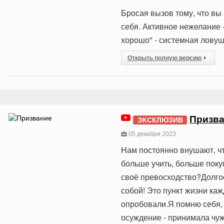
Бросая вызов тому, что вы
себя. Активное нежелание 
хорошо" - системная ловуш
Открыть полную версию
Призв
ЭКСКЛЮЗИВ
05 декабря 2023
Hам постоянно внушают, чт
больше учить, больше поку
своё превосходство?Долгое
собой! Это пункт жизни ка
опробовали.Я помню себя, 
осуждение - принимала чуж