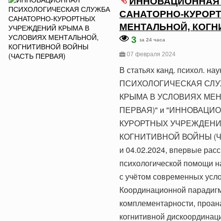
ИННОВАЦИОННАЯ
САНАТОРНО-КУРОР
МЕНТАЛЬНОЙ, КОГН
3
за 24 часа
07 февраля 2024
В статьях канд. психол.
ПСИХОЛОГИЧЕСКАЯ СЛУ
КРЫМА В УСЛОВИЯХ МЕН
ПЕРВАЯ)" и "ИННОВАЦ
КУРОРТНЫХ УЧРЕЖДЕНИ
КОГНИТИВНОЙ ВОЙНЫ (ЧАСТ
и 04.02.2024, впервые рас
психологической помощи н
с учётом современных усло
Координационной парадигм
комплементарности, проа
когнитивной дискоординац