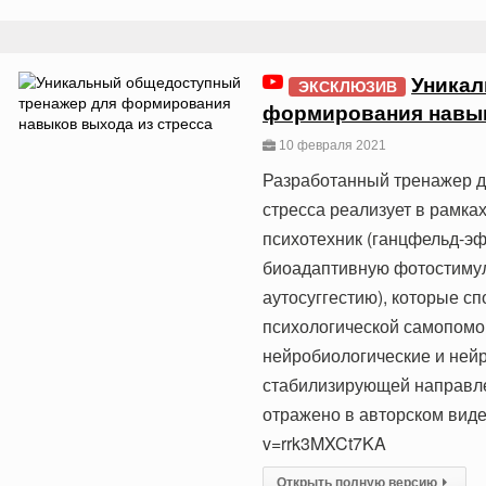
Уникал
ЭКСКЛЮЗИВ
формирования навык
10 февраля 2021
Разработанный тренажер д
стресса реализует в рамка
психотехник (ганцфельд-э
биоадаптивную фотостимул
аутосуггестию), которые с
психологической самопом
нейробиологические и ней
стабилизирующей направле
отражено в авторском виде
v=rrk3MXCt7KA
Открыть полную версию