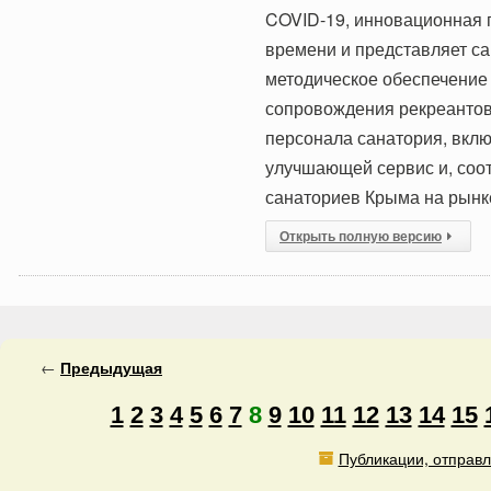
COVID-19, инновационная 
времени и представляет с
методическое обеспечение
сопровождения рекреантов
персонала санатория, вкл
улучшающей сервис и, соо
санаториев Крыма на рынк
Открыть полную версию
←
Предыдущая
1
2
3
4
5
6
7
8
9
10
11
12
13
14
15
Публикации, отправл