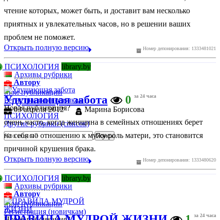
чтение которых, может быть, и доставит вам несколько
приятных и увлекательных часов, но в решении ваших
проблем не поможет.
Открыть полную версию
Номер депонирования: 1333481021
ПСИХОЛОГИЯ
library.by
Архивы рубрики
Автору
Мои публикации
Удушающая забота
0
за 24 часа
Регистрация (новичкам)
Новая публикация?
03 апреля 2012
Марина Борисова
ПСИХОЛОГИЯ
очень часто, когда женщина в семейных отношениях берет
Другие рубрики (список)
на себя по отношению к мужу роль матери, это становится
причиной крушения брака.
Открыть полную версию
Номер депонирования: 1333480620
ПСИХОЛОГИЯ
library.by
Архивы рубрики
Автору
Мои публикации
Регистрация (новичкам)
ПРАВИЛА МУДРОЙ ЖИЗНИ
1
за 24 часа
Новая публикация?