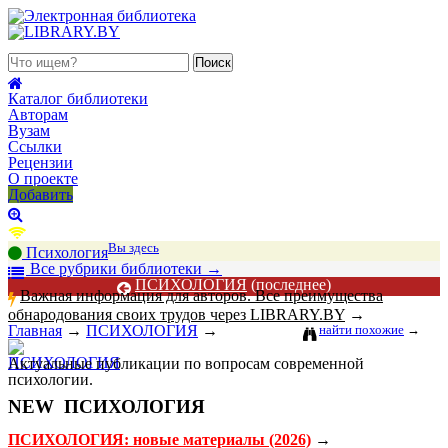
 августа 2026, четверг
Каталог библиотеки
Авторам
Вузам
Ссылки
Рецензии
О проекте
Добавить
Вы здесь
Психология
В
се рубрики библиотеки
→
ПСИХОЛОГИЯ
(последнее)
Важная информация для авторов. Все преимущества
обнародования своих трудов через LIBRARY.BY
→
Главная
→
ПСИХОЛОГИЯ
→
найти похожие
→
Актуальные публикации по вопросам современной
психологии.
NEW
ПСИХОЛОГИЯ
ПСИХОЛОГИЯ: новые материалы (2026)
→