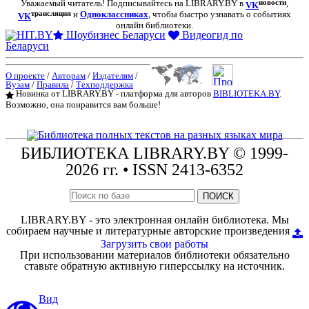
Уважаемый читатель! Подписывайтесь на LIBRARY.BY в
новости
,
VK
трансляция
и
Одноклассниках
, чтобы быстро узнавать о событиях
VK
онлайн библиотеки.
Шоубизнес Беларуси
Видеогид по
Беларуси
О проекте
/
Авторам
/
Издателям
/
Вузам
/
Правила
/
Техподдержка
Новинка от LIBRARY.BY - платформа для авторов
BIBLIOTEKA.BY
.
Возможно, она понравится вам больше!
БИБЛИОТЕКА
LIBRARY.BY © 1999-
2026 гг.
• ISSN 2413-6352
ПОИСК
LIBRARY.BY - это электронная онлайн библиотека. Мы
собираем научные и литературные авторские произведения
Загрузить свои работы
При использовании материалов библиотеки обязательно
ставьте обратную активную гиперссылку на источник.
Вид