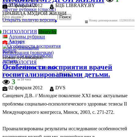
ПСИХОЛОГИЯ
07 февраля 2012
БЦБ LIBRARY.BY
Другие рубрики (список)
ПРАВИЛА МУДРОЙ ЖИЗНИ
Открыть полную версию
Номер депонирования: 1328610516
ПСИХОЛОГИЯ
library.by
Архивы рубрики
Автору
Мои публикации
Регистрация (новичкам)
Новая публикация?
ПСИХОЛОГИЯ
Особенности восприятия врачей
Другие рубрики (список)
госпитализированными детьми.
3
за 24 часа
02 февраля 2012
DVS
Санцевич Д.В. // Молодое поколение XXI века: актуальные
проблемы социально-психологического здоровья: тезисы II
Международного конгресса, Минск, 2003, с. 271-272.
Проанализированы результаты исследование особенностей
восприятия врачей детьми, помещёнными в