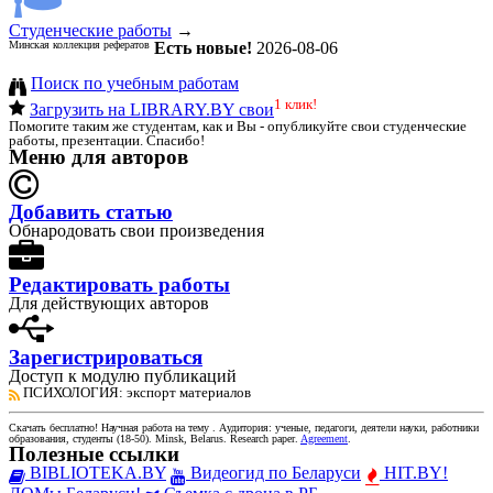
Студенческие работы
→
Минская коллекция рефератов
Есть новые!
2026-08-06
Поиск по учебным работам
1 клик!
Загрузить на LIBRARY.BY свои
Помогите таким же студентам, как и Вы - опубликуйте свои студенческие
работы, презентации. Спасибо!
Меню для авторов
Добавить статью
Обнародовать свои произведения
Редактировать работы
Для действующих авторов
Зарегистрироваться
Доступ к модулю публикаций
ПСИХОЛОГИЯ
: экспорт материалов
Скачать бесплатно!
Научная работа
на тему
. Аудитория:
ученые, педагоги, деятели науки, работники
образования, студенты
(
18-50
).
Minsk, Belarus
.
Research paper
.
Agreement
.
Полезные ссылки
BIBLIOTEKA.BY
Видеогид по Беларуси
HIT.BY!