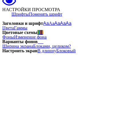
НАСТРОЙКИ ПРОСМОТРА
Шрифты
Поменять шрифт
Заголовки и шрифт
Aa
Aa
Aa
Aa
Aa
Цвета
Гаммы
Цветовые схемы
Фоны
Изменение фона
Варианты фонов
Ширина экрана
Блоками, целиком?
Настроить экран
В длинну
Блоковый