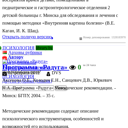
педиатрическое и гастроэнтерологическое отделения 2
детской больницы г. Минска для обследования и лечения с
помощью методики «Внутренняя картина болезни» (В.Е.
Каган, И. К. Шац).
Открыть полную версию
Номер депонирования: 1328183970
ПСИХОЛОГИЯ
library.by
Архивы рубрики
Автору
Мои публикации
Программа «Радуга»
0
за 24 часа
Регистрация (новичкам)
Новая публикация?
02 февраля 2012
DVS
ПСИХОЛОГИЯ
Аксенова О.Е., Колодич Е.Н., Санцевич Д.В., Юркевич
Другие рубрики (список)
Н.А. Программа «Радуга» Методические рекомендации. -
Минск: БГПУ, 2004. – 35 с.
Методические рекомендации содержат описание
психологического инструментария, особенностей и
возможностей его использования.