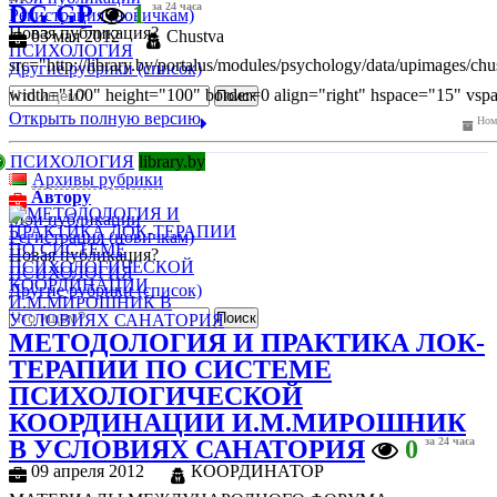
DG GP
1
за 24 часа
Регистрация (новичкам)
Новая публикация?
03 мая 2012
Chustva
ПСИХОЛОГИЯ
src="http://library.by/portalus/modules/psychology/data/upimages/ch
Другие рубрики (список)
width="100" height="100" border=0 align="right" hspace="15" vsp
Открыть полную версию
Номе
ПСИХОЛОГИЯ
library.by
Архивы рубрики
Автору
Мои публикации
Регистрация (новичкам)
Новая публикация?
ПСИХОЛОГИЯ
Другие рубрики (список)
МЕТОДОЛОГИЯ И ПРАКТИКА ЛОК-
ТЕРАПИИ ПО СИСТЕМЕ
ПСИХОЛОГИЧЕСКОЙ
КООРДИНАЦИИ И.М.МИРОШНИК
В УСЛОВИЯХ САНАТОРИЯ
0
за 24 часа
09 апреля 2012
КООРДИНАТОР