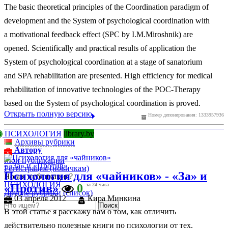
The basic theoretical principles of the Coordination paradigm of
development and the System of psychological coordination with
a motivational feedback effect (SPC by I.M.Miroshnik) are
opened. Scientifically and practical results of application the
System of psychological coordination at a stage of sanatorium
and SPA rehabilitation are presented. High efficiency for medical
rehabilitation of innovative technologies of the POC-Therapy
based on the System of psychological coordination is proved.
Открыть полную версию
Номер депонирования: 1333957936
ПСИХОЛОГИЯ
library.by
Архивы рубрики
Автору
Мои публикации
Регистрация (новичкам)
Психология для «чайников» - «За» и
Новая публикация?
ПСИХОЛОГИЯ
«Против»
0
за 24 часа
Другие рубрики (список)
03 апреля 2012
Кира Минкина
В этой статье я расскажу вам о том, как отличить
действительно полезные книги по психологии от тех,