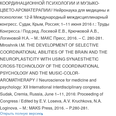
КООРДИНАЦИОННОЙ ПСИХОЛОГИИ И МУЗЫКО-
ЦВЕТО-АРОМАТЕРАПИИ// Нейронаука для медицины и
психологии: 12-й Международный междисциплинарный
конгресс. Судак, Крым, Россия; 1–11 июня 2016 г.: Труды
Конгресса / Под ред. Лосевой Е.В., Крючковой А.В.,
Логиновой Н.А. – М.: МАКС Пресс, 2016. – С. 280-281.
Miroshnik I.M. THE DEVELOPMENT OF SELECTIVE
COORDINATIONAL ABILITIES OF THE BRAIN AND THE
NEUROPLASTICITY WITH USING SYNAESTHETIC
CROSS-TECHNOLOGY OF THE COORDINATIONAL
PSYCHOLOGY AND THE MUSIC-COLOR-
AROMATHERAPY // Neuroscience for medicine and
psychology: XII International interdisciplinary congress.
Sudak, Cremia, Russia, June 1–11, 2016: Proceeding of
Congress / Edited by E.V. Loseva, A.V. Kruchkova, N.A.
Loginova. – М.: MAKS Press, 2016. – P.280-281.
Открыть полную версию