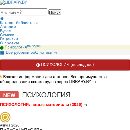
августа 2026, суббота
Каталог библиотеки
Авторам
Вузам
Ссылки
Рецензии
О проекте
Вы здесь
Психология
В
се рубрики библиотеки
→
ПСИХОЛОГИЯ
(последнее)
Важная информация для авторов. Все преимущества
обнародования своих трудов через LIBRARY.BY
→
Актуальные публикации по вопросам современной психологии.
ПСИХОЛОГИЯ
NEW
ПСИХОЛОГИЯ: новые материалы (2026)
→
Август 2026
Пн
Вт
Ср
Чт
Пт
Сб
Вс