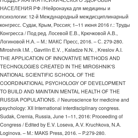
НАСЕЛЕНИЯ РФ //Нейронаука для медицины и
психологии: 12-й Международный междисциплинарный
конгресс. Судак, Крым, Россия; 1–11 июня 2016 г.: Труды
Конгресса / Под ред. Лосевой Е.В., Крючковой А.В.,
Логиновой Н.А. – М.: МАКС Пресс, 2016. – С. 279-280.
Miroshnik I.M. , Gavrilin E.V. , Kaladze N.N. , Kreslov A.I.
THE APPLICATION OF INNOVATIVE METHODS AND
TECHNOLOGIES CREATED IN THE MIROSHNIK'S
NATIONAL SCIENTIFIC SCHOOL OF THE
COORDINATIONAL PSYCHOLOGY OF DEVELOPMENT
TO BUILD AND MAINTAIN MENTAL HEALTH OF THE
RUSSIA POPULATIONS. // Neuroscience for medicine and
psychology: XII International interdisciplinary congress.
Sudak, Cremia, Russia, June 1–11, 2016: Proceeding of
Congress / Edited by E.V. Loseva, A.V. Kruchkova, N.A.
Loginova. – М.: MAKS Press, 2016. – P.279-280.