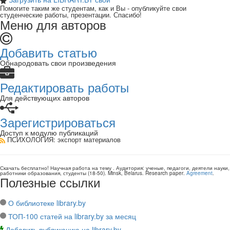
Помогите таким же студентам, как и Вы - опубликуйте свои
студенческие работы, презентации. Спасибо!
Меню для авторов
Добавить статью
Обнародовать свои произведения
Редактировать работы
Для действующих авторов
Зарегистрироваться
Доступ к модулю публикаций
ПСИХОЛОГИЯ
: экспорт материалов
Скачать бесплатно!
Научная работа
на тему
. Аудитория:
ученые, педагоги, деятели науки,
работники образования, студенты
(
18-50
).
Minsk, Belarus
.
Research paper
.
Agreement
.
Полезные ссылки
О библиотеке library.by
ТОП-100 статей на library.by за месяц
Добавить публикацию на library.by