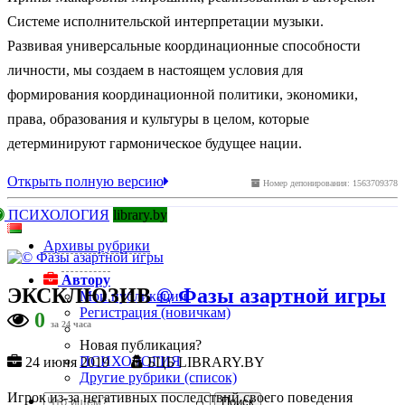
Системе исполнительской интерпретации музыки.
Развивая универсальные координационные способности
личности, мы создаем в настоящем условия для
формирования координационной политики, экономики,
права, образования и культуры в целом, которые
детерминируют гармоническое будущее нации.
Открыть полную версию
Номер депонирования: 1563709378
ПСИХОЛОГИЯ
library.by
Архивы рубрики
Автору
ЭКСКЛЮЗИВ
© Фазы азартной игры
Мои публикации
Регистрация (новичкам)
0
за 24 часа
Новая публикация?
ПСИХОЛОГИЯ
24 июня 2019
БЦБ LIBRARY.BY
Другие рубрики (список)
Игрок из-за негативных последствий своего поведения