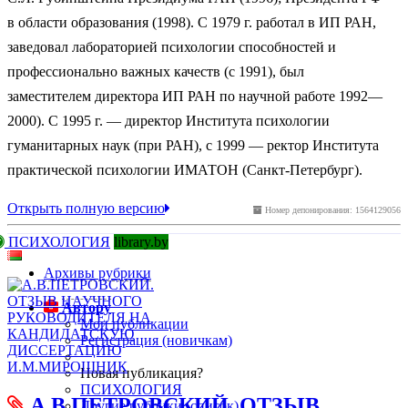
в области образования (1998). С 1979 г. работал в ИП РАН,
заведовал лабораторией психологии способностей и
профессионально важных качеств (с 1991), был
заместителем директора ИП РАН по научной работе 1992—
2000). С 1995 г. — директор Института психологии
гуманитарных наук (при РАН), с 1999 — ректор Института
практической психологии ИМАТОН (Санкт-Петербург).
Открыть полную версию
Номер депонирования: 1564129056
ПСИХОЛОГИЯ
library.by
Архивы рубрики
Автору
Мои публикации
Регистрация (новичкам)
Новая публикация?
ПСИХОЛОГИЯ
А.В.ПЕТРОВСКИЙ. ОТЗЫВ
Другие рубрики (список)