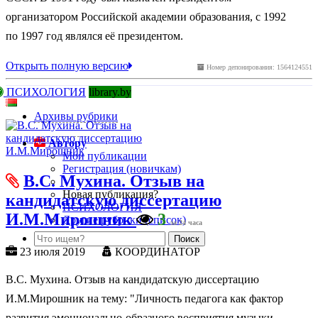
организатором Российской академии образования, с 1992
по 1997 год являлся её президентом.
Открыть полную версию
Номер депонирования: 1564124551
ПСИХОЛОГИЯ
library.by
Архивы рубрики
Автору
Мои публикации
Регистрация (новичкам)
В.С. Мухина. Отзыв на
Новая публикация?
кандидатскую диссертацию
ПСИХОЛОГИЯ
И.М.Мирошник
3
Другие рубрики (список)
за 24 часа
23 июля 2019
КООРДИНАТОР
В.С. Мухина. Отзыв на кандидатскую диссертацию
И.М.Мирошник на тему: "Личность педагога как фактор
развития эмоционально-образного восприятия музыки