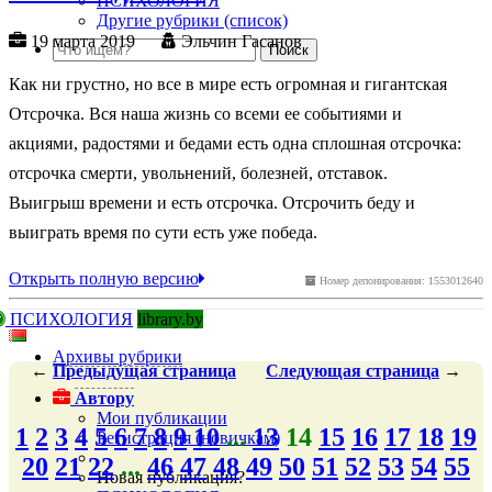
ПСИХОЛОГИЯ
Другие рубрики (список)
19 марта 2019
Эльчин Гасанов
Как ни грустно, но все в мире есть огромная и гигантская
Отсрочка. Вся наша жизнь со всеми ее событиями и
акциями, радостями и бедами есть одна сплошная отсрочка:
отсрочка смерти, увольнений, болезней, отставок.
Выигрыш времени и есть отсрочка. Отсрочить беду и
выиграть время по сути есть уже победа.
Открыть полную версию
Номер депонирования: 1553012640
ПСИХОЛОГИЯ
library.by
Архивы рубрики
←
Предыдущая
страница
Следующая
страница
→
Автору
Мои публикации
1
2
3
4
5
6
7
8
9
10
...
13
14
15
16
17
18
19
Регистрация (новичкам)
20
21
22
...
46
47
48
49
50
51
52
53
54
55
Новая публикация?