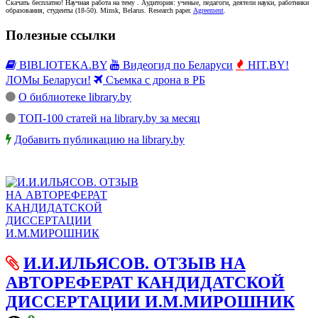
Скачать бесплатно!
Научная работа
на тему
. Аудитория:
ученые, педагоги, деятели науки, работники
образования, студенты
(
18-50
).
Minsk, Belarus
.
Research paper
.
Agreement
.
Полезные ссылки
BIBLIOTEKA.BY
Видеогид по Беларуси
HIT.BY!
ЛОМы Беларуси!
Съемка с дрона в РБ
О библиотеке library.by
ТОП-100 статей на library.by за месяц
Добавить публикацию на library.by
И.И.ИЛЬЯСОВ. ОТЗЫВ НА
АВТОРЕФЕРАТ КАНДИДАТСКОЙ
ДИССЕРТАЦИИ И.М.МИРОШНИК