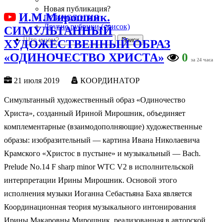
Новая публикация?
И.М.Мирошник.
ПСИХОЛОГИЯ
Другие рубрики (список)
СИМУЛЬТАННЫЙ
ХУДОЖЕСТВЕННЫЙ ОБРАЗ
«ОДИНОЧЕСТВО ХРИСТА»
0
за 24 часа
21 июля 2019
КООРДИНАТОР
Симультанный художественный образ «Одиночество
Христа», созданный Ириной Мирошник, объединяет
комплементарные (взаимодополняющие) художественные
образы: изобразительный — картина Ивана Николаевича
Крамского «Христос в пустыне» и музыкальный — Bach.
Prelude No.14 F sharp minor WTC V2 в исполнительской
интерпретации Ирины Мирошник. Основой этого
исполнения музыки Иоганна Себастьяна Баха является
Координационная теория музыкального интонирования
Ирины Макаровны Мирошник, реализованная в авторской