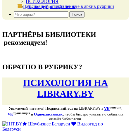
ПСИХОЛОГИЯ
Публикации, отправленные в архив рубрики
Другие рубрики (список)
подняться наверх ↑
ПАРТНЁРЫ БИБЛИОТЕКИ
рекомендуем!
подняться наверх ↑
ОБРАТНО В РУБРИКУ?
ПСИХОЛОГИЯ НА
LIBRARY.BY
новости
Уважаемый читатель! Подписывайтесь на LIBRARY.BY в
VK
,
трансляция
VK
и
Одноклассниках
, чтобы быстро узнавать о событиях
онлайн библиотеки.
Шоубизнес Беларуси
Видеогид по
Беларуси