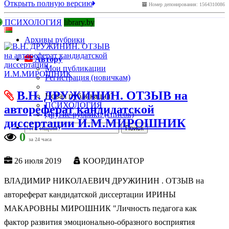
Открыть полную версию
Номер депонирования: 1564310086
ПСИХОЛОГИЯ
library.by
Архивы рубрики
Автору
Мои публикации
Регистрация (новичкам)
В.Н. ДРУЖИНИН. ОТЗЫВ на
Новая публикация?
ПСИХОЛОГИЯ
автореферат кандидатской
Другие рубрики (список)
диссертации И.М.МИРОШНИК
0
за 24 часа
26 июля 2019
КООРДИНАТОР
ВЛАДИМИР НИКОЛАЕВИЧ ДРУЖИНИН . ОТЗЫВ на
автореферат кандидатской диссертации ИРИНЫ
МАКАРОВНЫ МИРОШНИК "Личность педагога как
фактор развития эмоционально-образного восприятия