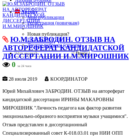
Автору
Мои публикации
Регистрация (новичкам)
Новая публикация?
Ю.М.ЗАБРОДИН. ОТЗЫВ НА
ПСИХОЛОГИЯ
Другие рубрики (список)
АВТОРЕФЕРАТ КАНДИДАТСКОЙ
ДИССЕРТАЦИИ И.М.МИРОШНИК
0
за 24 часа
28 июля 2019
КООРДИНАТОР
Юрий Михайлович ЗАБРОДИН. ОТЗЫВ на автореферат
кандидатской диссертации ИРИНЫ МАКАРОВНЫ
МИРОШНИК "Личность педагога как фактор развития
эмоционально-образного восприятия музыки учащимися".
Отзыв представлен в диссертационный
Специализированный совет К-018.03.01 при НИИ ОПП