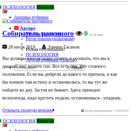
ПСИХОЛОГИЯ
library.by
Архивы рубрики
Автору
Собиратель разумного
0
Мои публикации
за 24 часа
Регистрация (новичкам)
28 июля 2019
Эльчин Гасанов
Новая публикация?
ПСИХОЛОГИЯ
Вы должны ежесекундно понять и осознать, что вы в
Другие рубрики (список)
данный миг видите сон. Все есть сон. Нет стоячего
положения. Если вы добрели до какого то причала, и как
бы поняли там истину и остановились, то вы тут же
пойдете ко дну. Застоя не бывает. Здесь принцип
велосипеда, надо крутить педали, остановишься - упадешь.
Открыть полную версию
Номер депонирования: 1564321931
ПСИХОЛОГИЯ
library.by
Архивы рубрики