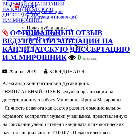
Автору
Мои публикации
Регистрация (новичкам)
Новая публикация?
ОФИЦИАЛЬНЫЙ ОТЗЫВ
ПСИХОЛОГИЯ
Другие рубрики (список)
ВЕДУЩЕЙ ОРГАНИЗАЦИИ НА
КАНДИДАТСКУЮ ДИССЕРТАЦИЮ
И.М.МИРОШНИК
0
за 24 часа
29 июля 2019
КООРДИНАТОР
Александр Константинович Дусавицкий.
ОФИЦИАЛЬНЫЙ ОТЗЫВ ведущей организации на
диссертационную работу Мирошник Ирины Макаровны
"Личность педагога как фактор развития эмоционально-
образного восприятия музыки учащимися, представленную
на соискание ученой степени кандидата психологических
наук по специальности 19.00.07 - Педагогическая и