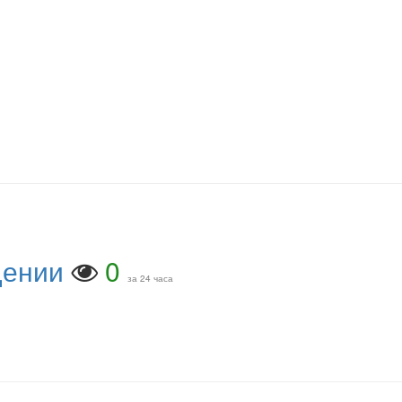
щении
0
за 24 часа