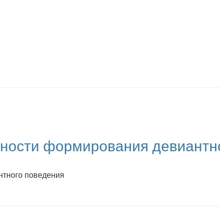
нности формирования девиантн
нтного поведения