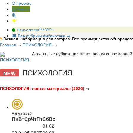
О проекте
Добавить
Вы здесь
Психология
В
се рубрики библиотеки
→
Важная информация для авторов. Все преимущества обнародова
Главная
→
ПСИХОЛОГИЯ
→
Актуальные публикации по вопросам современной 
ПСИХОЛОГИЯ
NEW
ПСИХОЛОГИЯ: новые материалы (2026)
→
Август 2026
Пн
Вт
Ср
Чт
Пт
Сб
Вс
01
02
03
04
05
06
07
08
09