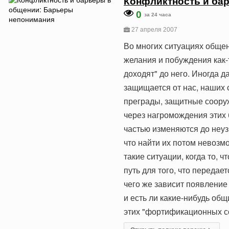
Конфликтность и ба
0
за 24 часа
27 апреля 2007
Во многих ситуациях общени
желания и побуждения как
доходят" до него. Иногда 
защищается от нас, наших 
преграды, защитные сооруж
через нагромождения этих 
частью изменяются до неузн
что найти их потом невозм
такие ситуации, когда то, 
путь для того, что передае
чего же зависит появление
и есть ли какие-нибудь об
этих "фортификационных со