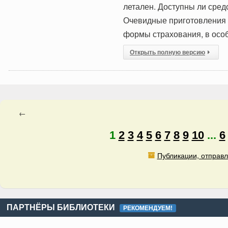
летален. Доступны ли сред
Очевидные приготовления 
формы страхования, в ос
Открыть полную версию
←
1
2
3
4
5
6
7
8
9
10
...
6
Публикации, отправл
ПАРТНЁРЫ БИБЛИОТЕКИ
РЕКОМЕНДУЕМ!