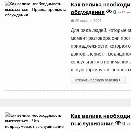
Как велика необходи
обсуждения
0
за 24 ча
20 апреля 2007
Для ряда людей, которые зв
момент разговора они про
принадлежности, которая о
доктор... юрист... медицинс
консультанту в понимании з
ясную картину жизненного о
Открыть полную версию
Как велика необходи
выслушивание
0
за