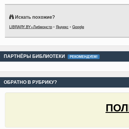
Искать похожие?
LIBRARY.BY+Либмонстр
•
Яндекс
•
Google
ПАРТНЁРЫ БИБЛИОТЕКИ
РЕКОМЕНДУЕМ!
ОБРАТНО В РУБРИКУ?
ПОЛ