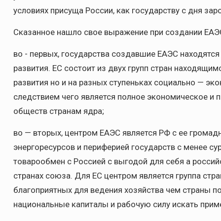
условиях присуща России, как государству с дня зар
Сказанное нашло свое выражение при создании ЕА
во - первых, государства создавшие ЕАЭС находятс
развития. ЕС состоит из двух групп стран находящим
развития но и на разных ступеньках социально — эк
следствием чего является полное экономическое и 
обществ странам ядра;
во — вторых, центром ЕАЭС является РФ с ее грома
энергоресурсов и периферией государств с менее су
товарообмен с Россией с выгодой для себя а россий
странах союза. Для ЕС центром является группа стр
благоприятных для ведения хозяйства чем страны п
национальные капиталы и рабочую силу искать приме