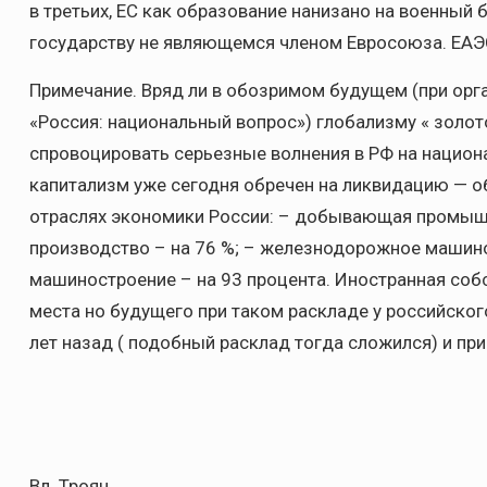
в третьих, ЕС как образование нанизано на военный
государству не являющемся членом Евросоюза. ЕАЭ
Примечание. Вряд ли в обозримом будущем (при орга
«Россия: национальный вопрос») глобализму « золот
спровоцировать серьезные волнения в РФ на национа
капитализм уже сегодня обречен на ликвидацию — о
отраслях экономики России: – добывающая промышл
производство – на 76 %; – железнодорожное машинос
машиностроение – на 93 процента. Иностранная соб
места но будущего при таком раскладе у российского
лет назад ( подобный расклад тогда сложился) и пр
Вл. Троян