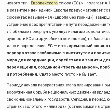
нового тип -
Европейского
союза (ЕС).» - полагает А
в развитие идеи единой Европы предусматривает со
союза(так называемая «Европа без границ»), завер
устранение всех препятствий на пути передвижения то
«Глобализм повернул к упадку» излагалась политиче
сущности ЕС автор учебника не изложил), на базе к
дано и определение:
ЕС — есть временный альянс
периода этапа глобализма с институтами полити
мира для координации, содействия и защиты дея
перемещения, созданной «третьим миром», приб
и потребления.
Свято место пусто не бывает.
Периоду начала перерастания этапа планирования ры
вооруженная борьба национальных движений ирландц
своих национальных государств. Сегодня, в период к
странах «золотого миллиарда» (остановимся на стра