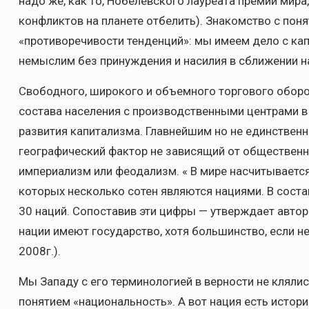
надо же, как то, Нобелевского лауреата премии мир
конфликтов на планете отбелить). Знакомство с по
«противоречивости тенденций»: мы имеем дело с ка
немыслим без принуждения и насилия в сближении н
Свободного, широкого и объемного торгового оборо
состава населения с производственными центрами в
развития капитализма. Главнейшим но не единствен
географический фактор не зависящий от общественно
империализм или феодализм. « В мире насчитывается 
которых несколько сотен являются нациями. В соста
30 наций. Сопоставив эти цифры — утверждает автор 
нации имеют государство, хотя большинство, если не 
2008г.).
Мы Западу с его терминологией в верности не клялис
понятием «национальность». А вот нация есть исто