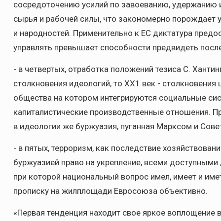
сосредоточению усилий по завоеванию, удержанию 
сырья и рабочей силы, что закономерно порождает 
и народностей. Применительно к ЕС диктатура пре
управлять превышает способности предвидеть посл
- в четвертых, отработка положений тезиса С. Ханти
столкновения идеологий, то ХХ1 век - столкновения
общества на котором интегрируются социальные сис
капиталистические производственные отношения. Пр
в идеологии же буржуазия, пуганная Марксом и Сове
- в пятых, терроризм, как последствие хозяйствован
буржуазией право на укрепление, всеми доступными 
при которой национальный вопрос имел, имеет и име
прописку на жилплощади Евросоюза объективно.
«Первая тенденция находит свое яркое воплощение 