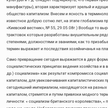
мануфактуры), вторая характеризует зрелый и идущ
общество капитализм. Внесем и ясность в терминол
известное добрую сотню лет, на этапе глобализма п
«Киевский вестник», № 55, 29.05.08г.) Вообще то в
трактовок которые разработаны внушительным рядо
степенями, должностями и званиями, как то призабы
термин выражает и последствия хозяйничанья на пла
Само превращение сегодня выражается в двух форм
социалистических принципах ведения хозяйства и в 
др.) социализма» как результат компромисса социа
капиталом, для увековечивания капиталистических 
сегодняшний империализм, находящегося на разных
капиталом, стремятся и путем привязки модного терм
личности: « социализм британского королевства», «