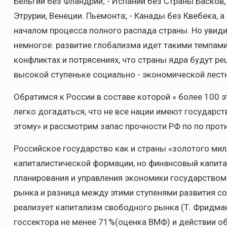
Бельгии без Фландрии; - Испании без Страны Басков,
Этрурии, Венеции. Пьемонта; - Канады без Квебека,
началом процесса полного распада страны. Но увид
немногое: развитие глобализма идет такими темпами,
конфликтах и потрясениях, что страны ядра будут 
высокой ступеньке социально - экономической лест
Обратимся к России в составе которой « более 100 э
легко догадаться, что не все нации имеют государств
этому» и рассмотрим запас прочности РФ по по про
Российское государство как и страны «золотого ми
капиталистической формации, но финансовый капитал
планирования и управления экономики государством 
рынка и разница между этими ступенями развития со
реализует капитализм свободного рынка (Т. Фридман)
госсектора не менее 71%(оценка ВМФ) и действии 