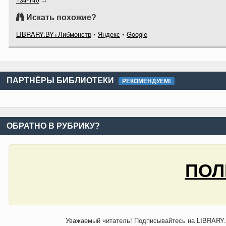
Искать похожие?
LIBRARY.BY+Либмонстр
•
Яндекс
•
Google
ПАРТНЁРЫ БИБЛИОТЕКИ
РЕКОМЕНДУЕМ!
ОБРАТНО В РУБРИКУ?
ПОЛ
Уважаемый читатель! Подписывайтесь на LIBRARY