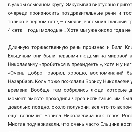
в узком семейном кругу. Закусывая виртуозно приго
очереди произносить поздравительные речи и тост
только в первом сете, – смеясь, вспомнил главный тр
4 сета – годы молодые... Хотя мы уже около года не
Длинную торжественную речь произнес и Билл Кли
Ельциным они были первыми людьми на мировой аре
Николаевичу «пробиться в президенты», хотя и у н
«Очень добро говорил, хорошо, воспоминаний б
Назарбаев, Коль тоже пожелали Борису Николаевич
времена. Вообще, там собрались люди, которые д
момент вместе проходили через испытания, им был
довольно поздно, около полуночи: все что-то вспом
еще вспомнит Бориса Николаевича как героя Росс
Многие подчеркивали, что очень часто Ельцина вос