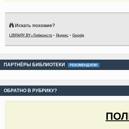
Искать похожие?
LIBRARY.BY+Либмонстр
•
Яндекс
•
Google
ПАРТНЁРЫ БИБЛИОТЕКИ
РЕКОМЕНДУЕМ!
ОБРАТНО В РУБРИКУ?
ПОЛ