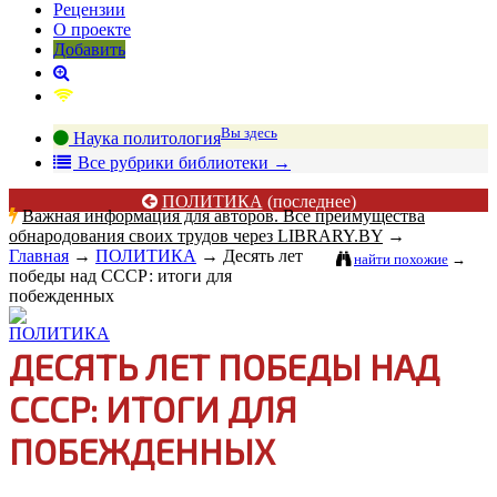
Рецензии
О проекте
Добавить
Вы здесь
Наука политология
В
се рубрики библиотеки
→
ПОЛИТИКА
(последнее)
Важная информация для авторов. Все преимущества
обнародования своих трудов через LIBRARY.BY
→
Главная
→
ПОЛИТИКА
→
Десять лет
найти похожие
→
победы над СССР: итоги для
побежденных
ДЕСЯТЬ ЛЕТ ПОБЕДЫ НАД
СССР: ИТОГИ ДЛЯ
ПОБЕЖДЕННЫХ