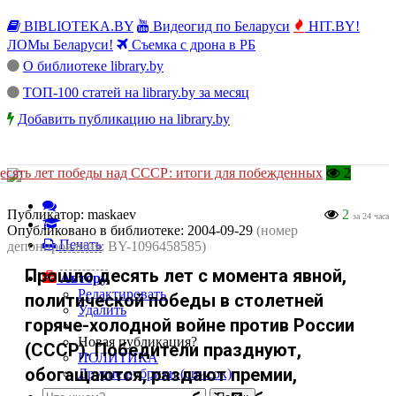
BIBLIOTEKA.BY
Видеогид по Беларуси
HIT.BY!
ЛОМы Беларуси!
Съемка с дрона в РБ
О библиотеке library.by
ТОП-100 статей на library.by за месяц
Добавить публикацию на library.by
есять лет победы над СССР: итоги для побежденных
2
Публикатор:
maskaev
2
за 24 часа
Опубликовано в библиотеке:
2004-09-29
(номер
Печать
депонирования: BY-1096458585)
Прошло десять лет с момента явной,
Автору
Редактировать
политической победы в столетней
Удалить
горяче-холодной войне против России
Новая публикация?
(СССР). Победители празднуют,
ПОЛИТИКА
обогащаются, раздают премии,
Другие рубрики (список)