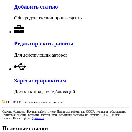
Добавить статью
Обнародовать свои произведения
Редактировать работы
Для действующих авторов
Зарегистрироваться
Доступ к модулю публикаций
ПОЛИТИКА
: экспорт материалов
Скачать бесплатно!
Научная работа
на тему Десять лет победы над СССР: итоги для побежденных
.
Аудитория:
ученые, педагоги, деятели науки, работники образования, студенты
(
18-50
).
Minsk,
Belarus
.
Research paper
.
Agreement
.
Полезные ссылки