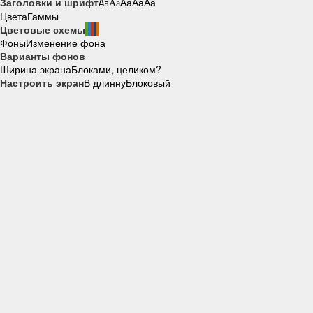
Заголовки и шрифт
Aa
Aa
Aa
Aa
Aa
Цвета
Гаммы
Цветовые схемы
Фоны
Изменение фона
Варианты фонов
Ширина экрана
Блоками, целиком?
Настроить экран
В длинну
Блоковый