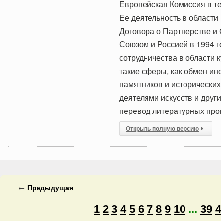
Европейская Комиссия в те
Ее деятельность в области
Договора о Партнерстве и
Союзом и Россией в 1994 
сотрудничества в области к
такие сферы, как обмен ин
памятников и исторических
деятелями искусств и друг
перевод литературных про
Открыть полную версию
←
Предыдущая
1
2
3
4
5
6
7
8
9
10
...
39
4