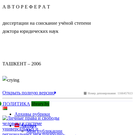
А В Т О Р Е Ф Е Р А Т
диссертации на соискание учёной степени
доктора юридических наук
ТАШКЕНТ – 2006
Открыть полную версию
Номер депонирования: 1166457613
ПОЛИТИКА
library.by
Архивы рубрики
Автору
Мои публикации