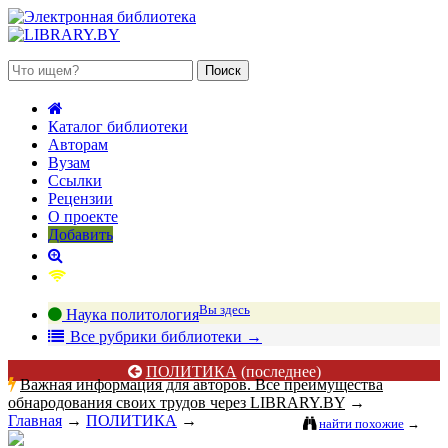
 августа 2026, суббота
Каталог библиотеки
Авторам
Вузам
Ссылки
Рецензии
О проекте
Добавить
Вы здесь
Наука политология
В
се рубрики библиотеки
→
ПОЛИТИКА
(последнее)
Важная информация для авторов. Все преимущества
обнародования своих трудов через LIBRARY.BY
→
Главная
→
ПОЛИТИКА
→
найти похожие
→