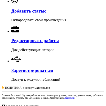
Добавить статью
Обнародовать свои произведения
Редактировать работы
Для действующих авторов
Зарегистрироваться
Доступ к модулю публикаций
ПОЛИТИКА
: экспорт материалов
Скачать бесплатно!
Научная работа
на тему
. Аудитория:
ученые, педагоги, деятели науки, работники
образования, студенты
(
18-50
).
Minsk, Belarus
.
Research paper
.
Agreement
.