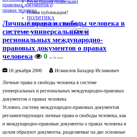
Регистрация (новичкам)
Новая публикация?
ПОЛИТИКА
Личные права и свободы человека в
Другие рубрики (список)
системе универсальных и
региональных международно-
правовых документов о правах
человека
0
за 24 часа
18 декабря 2006
Исмаилов Бахадир Исламович
Личные права и свободы человека в системе
универсальных и региональных международно-правовых
документов о правах человека
Условно, систему международно-правовых документов
регламентирующих личные права и свободы человека, как
и международно-правовые документы о правах человека в
целом образуют документы, разделяемые на две основные