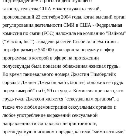
Подтверждением строгости действующего
законодательства США может служить случай,
произошедший 22 сентября 2004 года, когда высший орган
регулирования деятельности СМИ в США - Федеральная
комиссия по связи (FCC) наложила на компанию "Вайком"
("Viacom, Inc.") - владельца сетей Си-би-эс и Эм-ти-ви -
штраф в размере 550 000 долларов за передачу в эфир
программы, в которой в эфире на протяжении
полусекунды была показана обнаженная женская грудь .
Во время танцевального номера Джастин Тимберлейк
сорвал с Джанет Джексон часть бюстье, обнажив ее грудь
перед камерой" на 0, 59 секунды. Комиссия признала, что
грудь г-жи Джексон является "сексуальным органом", а
также что любая демонстрация сексуальных органов и
любое употребление выражений сексуальной
направленности составляют непристойность,
преследуемую в исковом порядке, какими "мимолетными"