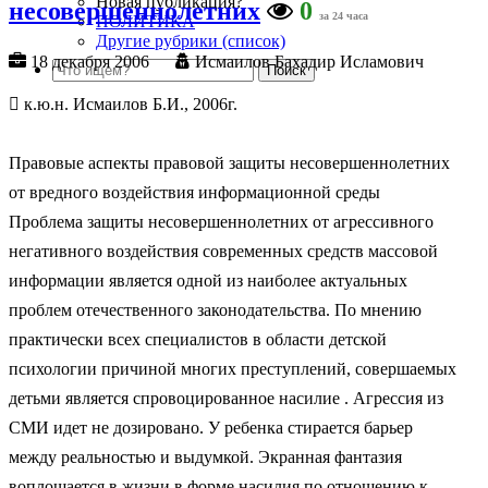
Новая публикация?
несовершеннолетних
0
за 24 часа
ПОЛИТИКА
Другие рубрики (список)
18 декабря 2006
Исмаилов Бахадир Исламович
 к.ю.н. Исмаилов Б.И., 2006г.
Правовые аспекты правовой защиты несовершеннолетних
от вредного воздействия информационной среды
Проблема защиты несовершеннолетних от агрессивного
негативного воздействия современных средств массовой
информации является одной из наиболее актуальных
проблем отечественного законодательства. По мнению
практически всех специалистов в области детской
психологии причиной многих преступлений, совершаемых
детьми является спровоцированное насилие . Агрессия из
СМИ идет не дозировано. У ребенка стирается барьер
между реальностью и выдумкой. Экранная фантазия
воплощается в жизни в форме насилия по отношению к