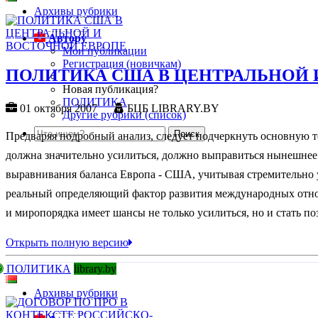
Архивы рубрики
Автору
Мои публикации
Регистрация (новичкам)
ПОЛИТИКА США В ЦЕНТРАЛЬНОЙ 
Новая публикация?
ПОЛИТИКА
01 октября 2007
БЦБ LIBRARY.BY
Другие рубрики (список)
Предваряя подробный анализ, следует подчеркнуть основную т
должна значительно усилиться, должно выправиться нынешнее
выравнивания баланса Европа - США, учитывая стремительно 
реальный определяющий фактор развития международных отнош
и миропорядка имеет шансы не только усилиться, но и стать п
Открыть полную версию
ПОЛИТИКА
library.by
Архивы рубрики