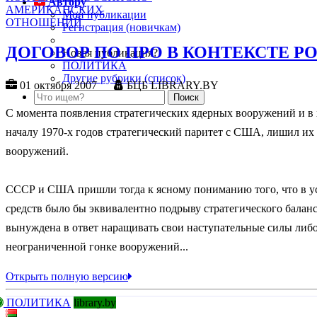
Автору
Мои публикации
Регистрация (новичкам)
ДОГОВОР ПО ПРО В КОНТЕКСТЕ
Новая публикация?
ПОЛИТИКА
Другие рубрики (список)
01 октября 2007
БЦБ LIBRARY.BY
С момента появления стратегических ядерных вооружений и в
началу 1970-х годов стратегический паритет с США, лишил их
вооружений.
СССР и США пришли тогда к ясному пониманию того, что в усл
средств было бы эквивалентно подрыву стратегического баланса
вынуждена в ответ наращивать свои наступательные силы либо 
неограниченной гонке вооружений...
Открыть полную версию
ПОЛИТИКА
library.by