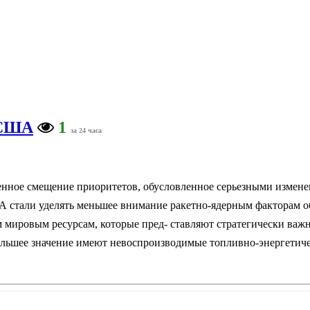
США
1
за 24 часа
ное смещение приоритетов, обусловленное серьезными изменен
А стали уделять меньшее внимание ракетно-ядерным факторам о
м мировым ресурсам, которые пред- ставляют стратегически важ
шее значение имеют невоспроизводимые топливно-энергетически