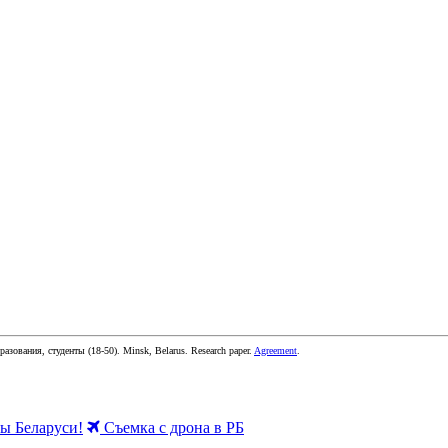
бразования, студенты
(
18-50
).
Minsk, Belarus
.
Research paper
.
Agreement
.
 Беларуси!
Съемка с дрона в РБ