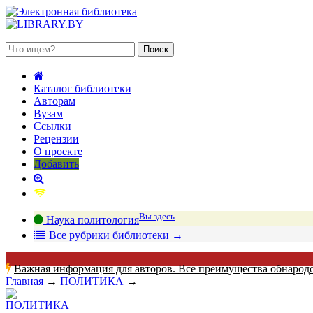
 августа 2026, четверг
Каталог библиотеки
Авторам
Вузам
Ссылки
Рецензии
О проекте
Добавить
Вы здесь
Наука политология
В
се рубрики библиотеки
→
Важная информация для авторов. Все преимущества обнарод
Главная
→
ПОЛИТИКА
→