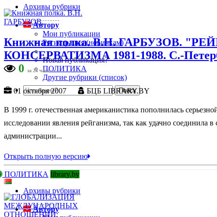
Архивы рубрики
Автору
Мои публикации
Книжная полка. В.Н. ГАРБУЗОВ.
Регистрация (новичкам)
КОНСЕРВАТИЗМА 1981-1988. С.-Петербур
Новая публикация?
0
ПОЛИТИКА
за 24 часа
Другие рубрики (список)
01 октября 2007
БЦБ LIBRARY.BY
В 1999 г. отечественная американистика пополнилась серьезно
исследовании явления рейганизма, так как удачно соединила в
администрации...
Открыть полную версию
ПОЛИТИКА
library.by
Архивы рубрики
Автору