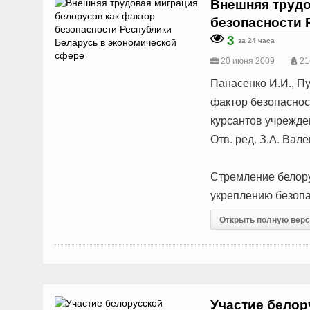
Внешняя трудо
безопасности 
3
за 24 часа
20 июня 2009
21
Панасенко И.И., П
фактор безопасност
курсантов учрежде
Отв. ред. З.А. Вале
Стремление белору
укреплению безопа
Открыть полную вер
Участие белор