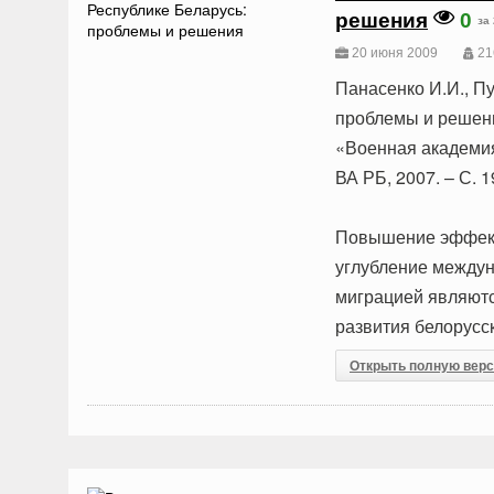
решения
0
за
20 июня 2009
21
Панасенко И.И., П
проблемы и решения
«Военная академия 
ВА РБ, 2007. – С. 1
Повышение эффект
углубление междун
миграцией являютс
развития белорусс
Открыть полную вер