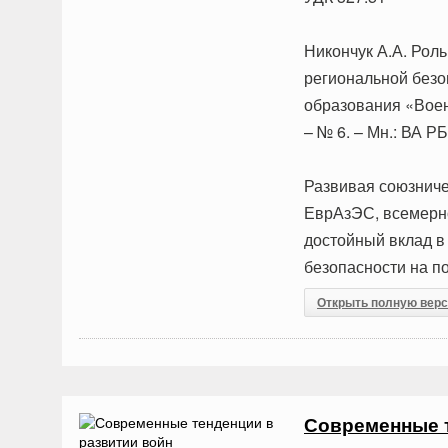
Никончук А.А. Рол
региональной безо
образования «Военн
– № 6. – Мн.: ВА РБ
Развивая союзниче
ЕврАзЭС, всемерно
достойный вклад в
безопасности на п
Открыть полную вер
Современные т