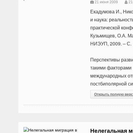
21 июня 2009
21
Екадумова И., Ник
и наука: реальнос
практической конфе
Кузьмищев, О.А. Ма
НИЭУП, 2009. – С. 
Перспективы разви
такими факторами 
международных от
постбиполярной с
Открыть полную вер
Нелегальная м