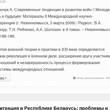
6.09
ончук А. Современные тенденции в развитии войн // Молод
ть и будущее: Материалы II Международной научно-
ренции (г. Невинномысск, 3 марта 2009) / Редкол.: В.А.
зур, Т.Н. Рябченко, А.А. Шатохин: в 9 томах. – Невинномысс
188-189.
тия военной теории и практики в XXI веке определяются
как революция в военном деле, расширение круга участник
ношений и незавершенность процесса формирования
истемы международных отношений.
сию
Номер депонирования: 124
играция в Республике Беларусь: проблемы и