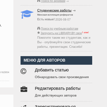
Поиск по архивам
→
Студенческие работы
→
Минская коллекция рефератов
Есть новые!
2026-08-07
.
Поиск по учебным работам
1 клик!
Загрузить на LIBRARY.BY свои
Помогите таким же студентам, как и
Вы - опубликуйте свои студенческие
работы, презентации. Спасибо!
МЕНЮ ДЛЯ АВТОРОВ
Добавить статью
6162954
Обнародовать свои произведения
Редактировать работы
Для действующих авторов
Зарегистрироваться