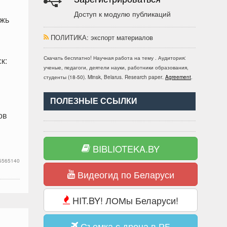
Доступ к модулю публикаций
ежь
ПОЛИТИКА
: экспорт материалов
Скачать бесплатно!
Научная работа
на тему
. Аудитория:
к:
ученые, педагоги, деятели науки, работники образования,
студенты
(
18-50
).
Minsk, Belarus
.
Research paper
.
Agreement
.
ПОЛЕЗНЫЕ ССЫЛКИ
ов
BIBLIOTEKA.BY
5565140
Видеогид по Беларуси
HIT.BY! ЛОМы Беларуси!
Съемка с дрона в РБ