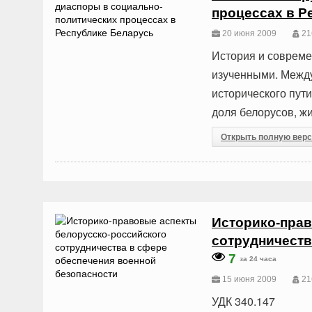
процессах в Р
20 июня 2009
21
История и совреме
изученными. Между
исторического пути
доля белорусов, ж
Открыть полную вер
Историко-прав
сотрудничеств
7
за 24 часа
15 июня 2009
21
УДК 340.147