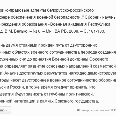
орико-правовые аспекты белорусско-российского
сфере обеспечения военной безопасности // Сборник научн
Учреждения образования «Военная академия Республики
д. В.М. Белько. – № 6. – Мн.: ВА РБ, 2008. – С. 181-183.
нь двумя странами пройден путь от двусторонних
ичных областях военного сотрудничества периода создания
руженных сил до принятия Военной доктрины Союзного
рая определяет развитие основных направлений совместной
и. Анализ достигнутых результатов наглядно демонстрирует
годы несет двустороннее военное сотрудничество оборон
и и России, в то же время следует признать, что
звития будут зависеть от глубины политической,
оенной интеграции в рамках Союзного государства.
сию
Номер депонирования: 124