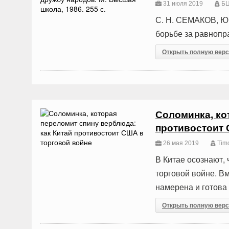
31 июля 2019
БЦ
С. Н. СЕМАКОВ, Ю
борьбе за равнопра
Открыть полную вер
Соломинка, ко
противостоит 
26 мая 2019
Timo
В Китае осознают,
торговой войне. Вм
намерена и готова
Открыть полную вер