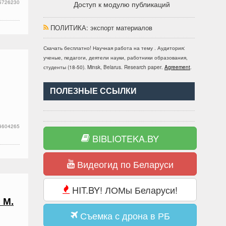
5726230
Доступ к модулю публикаций
ПОЛИТИКА
: экспорт материалов
Скачать бесплатно!
Научная работа
на тему
. Аудитория:
ученые, педагоги, деятели науки, работники образования,
студенты
(
18-50
).
Minsk, Belarus
.
Research paper
.
Agreement
.
ПОЛЕЗНЫЕ ССЫЛКИ
4604265
BIBLIOTEKA.BY
Видеогид по Беларуси
HIT.BY! ЛОМы Беларуси!
 М.
Съемка с дрона в РБ