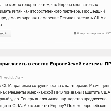
ачно можно говорить о том, что Европа окончательно
имать Китай как второстепенного партнера. Прошедший
 продемонстрировал намерение Пекина потеснить США с
а
сию
Номер депонирования: 155
 пригласить в состав Европейской системы П
imoschuk Vitaliy
 у США правилам сотрудничества с партнерами. Размещен
ранах элементы американской ПРО призваны защитить США
ервый удар. Теперь аналогичное партнерство предложено
ащитит США. А кто защитит Европу? Похоже европейские