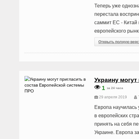
Теперь уже однозн
перестала восприн
саммит ЕС - Китай
европейского рынк
Открыть полную вер
Украину могут
1
за 24 часа
29 апреля 2019
T
Европа научилась
в европейских ст
принять на себя п
Украине. Европа з