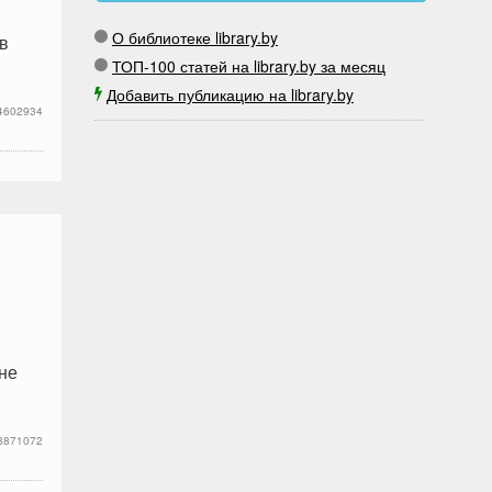
О библиотеке library.by
в
ТОП-100 статей на library.by за месяц
Добавить публикацию на library.by
4602934
 не
8871072