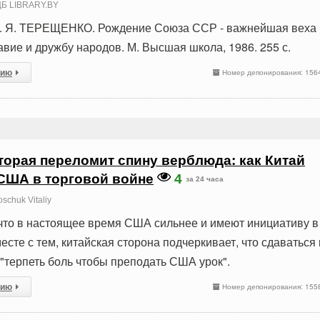
Б LIBRARY.BY
. Я. ТЕРЕЩЕНКО. Рождение Союза ССР - важнейшая веха 
вие и дружбу народов. М. Высшая школа, 1986. 255 с.
сию
Номер депонирования: 156
торая переломит спину верблюда: как Китай
США в торговой войне
4
за 24 часа
schuk Vitaliy
 что в настоящее время США сильнее и имеют инициативу в
есте с тем, китайская сторона подчеркивает, что сдаваться
 "терпеть боль чтобы преподать США урок".
сию
Номер депонирования: 155