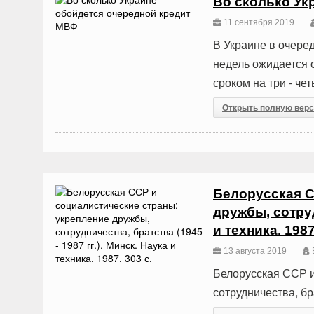
Во сколько Ук
11 сентября 2019
В Украине в очеред
недель ожидается 
сроком на три - чет
Открыть полную вер
Белорусская С
дружбы, сотруд
и техника. 1987
13 августа 2019
Белорусская ССР и
сотрудничества, бра