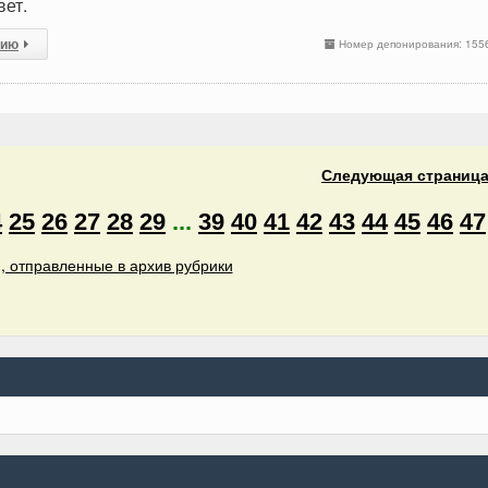
вет.
сию
Номер депонирования: 155
Следующая
страниц
4
25
26
27
28
29
...
39
40
41
42
43
44
45
46
47
, отправленные в архив рубрики