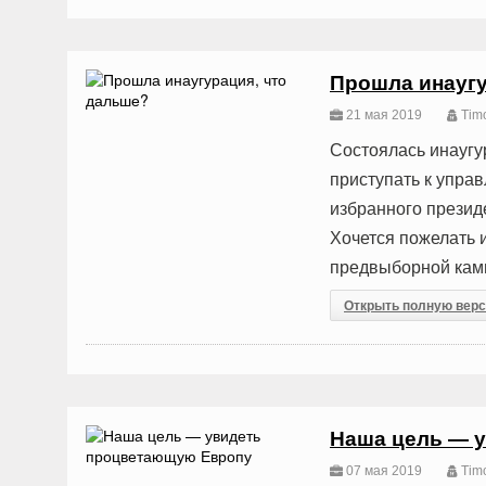
Прошла инаугу
21 мая 2019
Timo
Состоялась инаугу
приступать к управ
избранного президе
Хочется пожелать 
предвыборной кам
Открыть полную вер
Наша цель — 
07 мая 2019
Timo