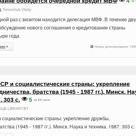
раине обойдется очередной кредит МВФ
4
за 
Timoschuk Vitaliy
ной раз с визитом находится делегация МВФ. В течение дву
обсуждение нового соглашения о кредитовании страны
ыре года.
сию
Номер депонирования: 156
СР и социалистические страны: укрепление
ничества, братства (1945 - 1987 гг.). Минск. На
. 303 с.
5
за 24 часа
БЦБ LIBRARY.BY
 социалистические страны: укрепление дружбы,
тства (1945 - 1987 гг.). Минск. Наука и техника. 1987. 303 с.