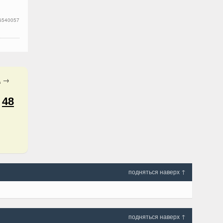
6540057
а
→
48
подняться наверх ↑
подняться наверх ↑