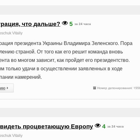
рация, что дальше?
5
за 24 часа
schuk Vitaliy
рация президента Украины Владимира Зеленского. Пора
лению страной. От того как его решит команда вновь
нта во многом зависит, как пройдет его президентство.
им только удачи в осуществлении заявленных в ходе
пании намерений.
сию
Номер депонирования: 155
увидеть процветающую Европу
4
за 24 часа
schuk Vitaliy