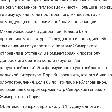
эмиграции дало братьям задание переправить Михала
из оккупированной гитлеровцами части Польши в Париж,
где ему сулили то ли пост военного министра, то ли
командующего польскими войсками во Франции.
Михал Жимерский в довоенной Польше был
противником диктатуры Пилсудского и проводившейся
там санации государства. И поэтому Жимерского
отправили в отставку. В комментариях к протоколу
допроса его братьев констатируется: "за
злоупотребления". Эта формулировка употребляется в
польской литературе. Пора бы раскрыть, что это были за
злоупотребления. Если было что-либо неблаговидное,
не вызывал бы премьер-министр Сикорский генерала
Жимерского в Париж.
Обратимся теперь к протоколу N 11, делу одного из