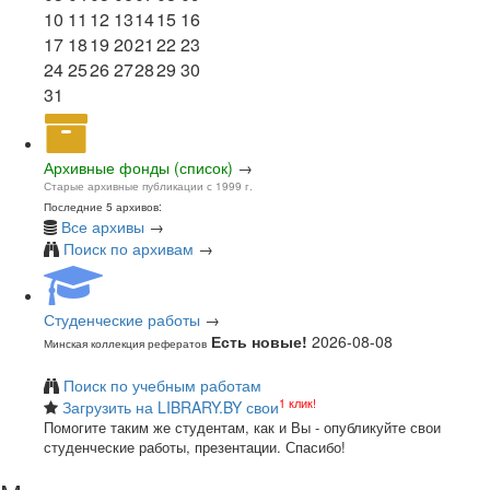
10
11
12
13
14
15
16
17
18
19
20
21
22
23
24
25
26
27
28
29
30
31
Архивные фонды (список)
→
Старые архивные публикации с 1999 г.
Последние 5 архивов:
Все архивы
→
Поиск по архивам
→
Студенческие работы
→
Есть новые!
2026-08-08
Минская коллекция рефератов
Поиск по учебным работам
1 клик!
Загрузить на LIBRARY.BY свои
Помогите таким же студентам, как и Вы - опубликуйте свои
студенческие работы, презентации. Спасибо!