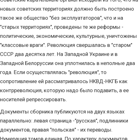
новых советских территориях должно быть построено
такое же общество "без эксплуататоров", что и на
"старых территориях", проведены те же реформы -
политические, экономические, культурные, уничтожены
"классовые враги". Революция свершалась в "старом"
СССР два десятка лет. На Западной Украине и в
Западной Белоруссии она уплотнилась в неполные два
года. Если осуществлялась "революция", то
сопротивление ей рассматривалось НКВД-НКГБ как
контрреволюция, которую надо было подавить, а ее
носителей репрессировать.
Документы сборника публикуются на двух языках
параллельно: левая страница -"русская", подлинники
документов, правая "польская" - их переводы.
Нумерация томов единая. По характеру документов