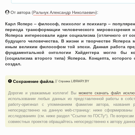
От автора (
Ральчук Александр Николаевич
):
Карл Ясперс – философ, психолог и психиатр – популярен,
периода трансформации человеческого мировоззрения на
Ясперса интересовали идеи социализма (отличного от с
будущего человечества. В жизни и творчестве Ясперса м
иным великим философом той эпохи. Данная работа пред
фундаментальной онтологии Хайдеггера могло бы ко
(социализма второго типа) Ясперса. Концепта, которого 
создал.
Сохранение файла
//
Справка LIBRARY.BY
Дорогие и уважаемые коллеги! Вы
можете скачать файл исклю
использовании любых данных из представленной работы в собст
работу-оригинал с упоминанием фамилии автора, названия 
непосредственно на данную web-страницу: ниже сформированы 
исследованиях (см. ниже раздел "Ссылки по ГОСТу"). По вопросам
совместных проектов обращайтесь непосредственно к автору данно