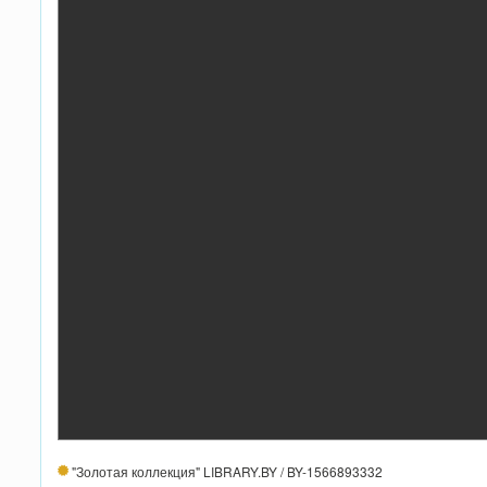
"Золотая коллекция" LIBRARY.BY / BY-1566893332