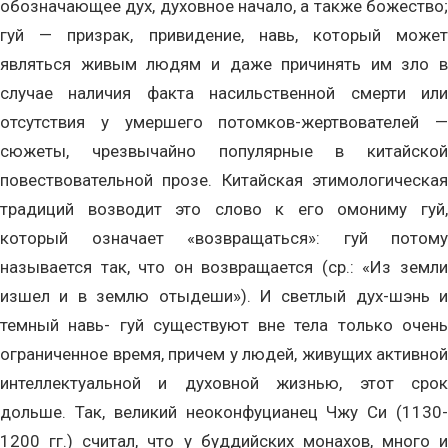
обозначающее дух, духовное начало, а также божество;
гуй — призрак, привидение, навь, который может
являться живым людям и даже причинять им зло в
случае наличия факта насильственной смерти или
отсутствия у умершего потомков-жертвователей —
сюжеты, чрезвычайно популярные в китайской
повествовательной прозе. Китайская этимологическая
традиций возводит это слово к его омониму гуй,
который означает «возвращаться»: гуй потому
называется так, что он возвращается (ср.: «Из земли
изшел и в землю отыдеши»). И светлый дух-шэнь и
темный навь- гуй существуют вне тела только очень
ограниченное время, причем у людей, живущих активной
интеллектуальной и духовной жизнью, этот срок
дольше. Так, великий неоконфуцианец Чжу Си (1130-
1200 гг.) считал, что у буддийских монахов, много и