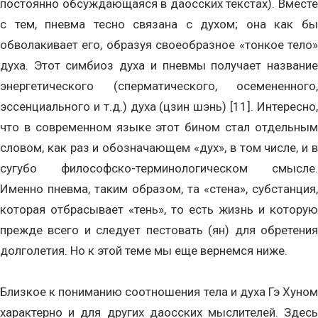
постоянно обсуждающаяся в даосских текстах). Вместе
с тем, пневма тесно связана с духом; она как бы
обволакивает его, образуя своеобразное «тонкое тело»
духа. Этот симбиоз духа и пневмы получает название
энергетического (сперматического, осемененного,
эссенциального и т.д.) духа (цзин шэнь) [11]. Интересно,
что в современном языке этот бином стал отдельным
словом, как раз и обозначающем «дух», в том числе, и в
сугубо философско-терминологическом смысле.
Именно пневма, таким образом, та «стена», субстанция,
которая отбрасывает «тень», то есть жизнь и которую
прежде всего и следует пестовать (ян) для обретения
долголетия. Но к этой теме мы еще вернемся ниже.
Близкое к пониманию соотношения тела и духа Гэ Хуном
характерно и для других даосских мыслителей. Здесь