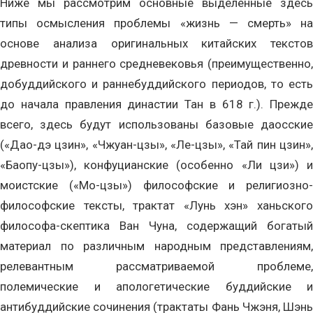
Ниже мы рассмотрим основные выделенные здесь
типы осмысления проблемы «жизнь — смерть» на
основе анализа оригинальных китайских текстов
древности и раннего средневековья (преимущественно,
добуддийского и раннебуддийского периодов, то есть
до начала правления династии Тан в 618 г.). Прежде
всего, здесь будут использованы базовые даосские
(«Дао-дэ цзин», «Чжуан-цзы», «Ле-цзы», «Тай пин цзин»,
«Баопу-цзы»), конфуцианские (особенно «Ли цзи») и
моистские («Мо-цзы») философские и религиозно-
философские тексты, трактат «Лунь хэн» ханьского
философа-скептика Ван Чуна, содержащий богатый
материал по различным народным представлениям,
релевантным рассматриваемой проблеме,
полемические и апологетические буддийские и
антибуддийские сочинения (трактаты Фань Чжэня, Шэнь