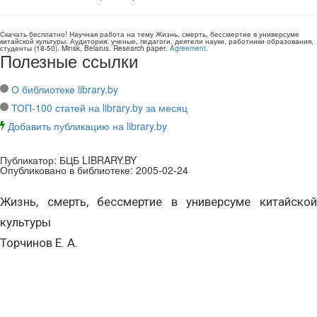
Скачать бесплатно!
Научная работа
на тему Жизнь, смерть, бессмертие в универсуме
китайской культуры
. Аудитория:
ученые, педагоги, деятели науки, работники образования,
студенты
(
18-50
).
Minsk, Belarus
.
Research paper
.
Agreement
.
Полезные ссылки
О библиотеке library.by
ТОП-100 статей на library.by за месяц
Добавить публикацию на library.by
Публикатор:
БЦБ LIBRARY.BY
Опубликовано в библиотеке:
2005-02-24
Жизнь, смерть, бессмертие в универсуме китайской
культуры
Торчинов Е. А.