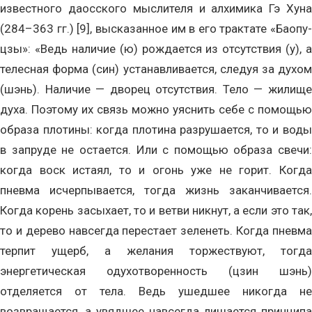
известного даосского мыслителя и алхимика Гэ Хуна
(284–363 гг.) [9], высказанное им в его трактате «Баопу-
цзы»: «Ведь наличие (ю) рождается из отсутствия (у), а
телесная форма (син) устанавливается, следуя за духом
(шэнь). Наличие — дворец отсутствия. Тело — жилище
духа. Поэтому их связь можно уяснить себе с помощью
образа плотины: когда плотина разрушается, то и воды
в запруде не остается. Или с помощью образа свечи:
когда воск истаял, то и огонь уже не горит. Когда
пневма исчерпывается, тогда жизнь заканчивается.
Когда корень засыхает, то и ветви никнут, а если это так,
то и дерево навсегда перестает зеленеть. Когда пневма
терпит ущерб, а желания торжествуют, тогда
энергетическая одухотворенность (цзин шэнь)
отделяется от тела. Ведь ушедшее никогда не
возвращается, а увядшее навсегда лишается принципа