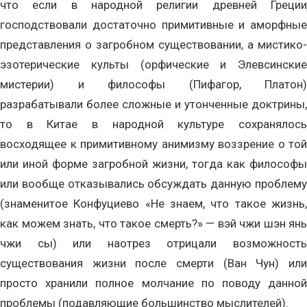
что если в народной религии древней Греции
господствовали достаточно примитивные и аморфные
представления о загробном существовании, а мистико-
эзотерические культы (орфические и Элевсинские
мистерии) и философы (Пифагор, Платон)
разрабатывали более сложные и утонченные доктрины,
то в Китае в народной культуре сохранялось
восходящее к примитивному анимизму воззрение о той
или иной форме загробной жизни, тогда как философы
или вообще отказывались обсуждать данную проблему
(знаменитое Конфуциево «Не знаем, что такое жизнь,
как можем знать, что такое смерть?» — вэй чжи шэн янь
чжи сы) или наотрез отрицали возможность
существования жизни после смерти (Ван Чун) или
просто хранили полное молчание по поводу данной
проблемы (подавляющие большинство мыслителей).