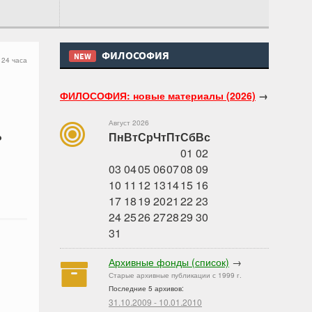
ФИЛОСОФИЯ
NEW
 24 часа
ФИЛОСОФИЯ: новые материалы (2026)
→
Август 2026
ь
Пн
Вт
Ср
Чт
Пт
Сб
Вс
01
02
03
04
05
06
07
08
09
10
11
12
13
14
15
16
17
18
19
20
21
22
23
24
25
26
27
28
29
30
31
Архивные фонды (список)
→
Старые архивные публикации с 1999 г.
Последние 5 архивов:
31.10.2009 - 10.01.2010