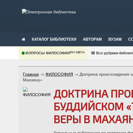
КАТАЛОГ БИБЛИОТЕКИ
АВТОРАМ
ВУЗАМ
С
ВЫ ЗДЕСЬ
ВОПРОСЫ ФИЛОСОФИИ
В
се рубрики библио
Главная
→
ФИЛОСОФИЯ
→
Доктрина происхождения з
Махаяну»
ДОКТРИНА ПРО
БУДДИЙСКОМ «
ВЕРЫ В МАХАЯ
Актуальные публикации по вопросам фил