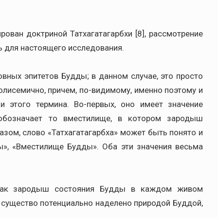
ован доктриной Татхагатагарбхи [8], рассмотрение
 для настоящего исследования.
овных эпитетов Будды; в данном случае, это просто
олисемично, причем, по-видимому, именно поэтому и
 этого термина. Во-первых, оно имеет значение
 обозначает то вместилище, в котором зародыш
разом, слово «Татхагатагарбха» может быть понято и
», «Вместилище Будды». Оба эти значения весьма
 как зародыш состояния Будды в каждом живом
 существо потенциально наделено природой Буддой,