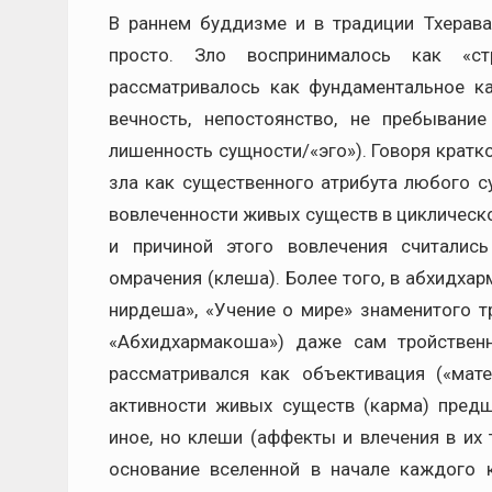
В раннем буддизме и в традиции Тхерав
просто. Зло воспринималось как «ст
рассматривалось как фундаментальное ка
вечность, непостоянство, не пребывани
лишенность сущности/«эго»). Говоря кратк
зла как существенного атрибута любого с
вовлеченности живых существ в циклическо
и причиной этого вовлечения считалис
омрачения (клеша). Более того, в абхидхар
нирдеша», «Учение о мире» знаменитого т
«Абхидхармакоша») даже сам тройствен
рассматривался как объективация («мат
активности живых существ (карма) предш
иное, но клеши (аффекты и влечения в их
основание вселенной в начале каждого 