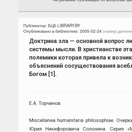
Публикатор:
БЦБ LIBRARY.BY
Опубликовано в библиотеке:
2005-02-24
(номер депони
Доктрина зла — основной вопрос л
системы мысли. В христианстве эт
полемики которая привела к возник
объяснений сосуществования всебл
Богом [1].
Е.А. Торчинов
Miscellanea humanitaria philosоphiae. Оче
Юрия Никифоровича Солонина. Серия «Мы