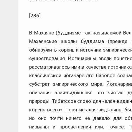
[286]
В Махаяне (буддизме так называемой Вел
Махаянские школы буддизма (прежде вс
обнаружить корень и источник эмпирически
существования. Йогачарины ввели понятие
рассматривалось ими в качестве источника 
классической йогачаре это базовое созна
субстрат эмпирического мира. Йогачари
описания алая-виджняны: это чистая д
природы. Тибетское слово для «алая-виджн
корень всего». Понятие алая-виджняны бы
но оно почти ничего не давало для об
нирваны и просветления или, точнее, 