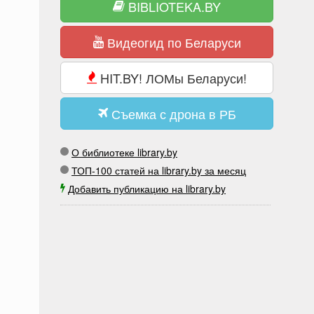
BIBLIOTEKA.BY
Видеогид по Беларуси
HIT.BY! ЛОМы Беларуси!
Съемка с дрона в РБ
О библиотеке library.by
ТОП-100 статей на library.by за месяц
Добавить публикацию на library.by