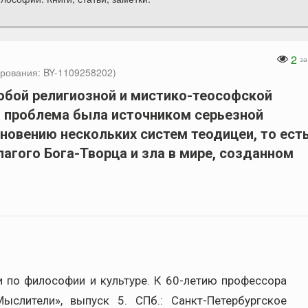
2
за
рования: BY-1109258202)
юбой религиозной и мистико-теософской
а проблема была источником серьезной
новению нескольких систем теодицеи, то ест
агого Бога-Творца и зла в мире, созданном
рки по философии и культуре. К 60-летию профессора
слители», выпуск 5. СПб.: Санкт-Петербургское