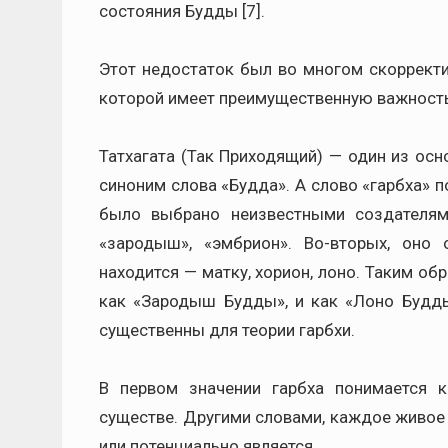
состояния Будды [7].
Этот недостаток был во многом скорректир
которой имеет преимущественную важность
Татхагата (Так Приходящий) — один из осн
синоним слова «Будда». А слово «гарбха» п
было выбрано неизвестными создателями
«зародыш», «эмбрион». Во-вторых, оно
находится — матку, хорион, лоно. Таким об
как «Зародыш Будды», и как «Лоно Будды
существенны для теории гарбхи.
В первом значении гарбха понимается
существе. Другими словами, каждое живое
или потенциально является