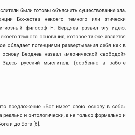
лители были готовы объяснить существование зла,
танции Божества некоего темного или этически
елигиозный философ Н. Бердяев развил эту идею,
екоего темного основания, которое также является
ое обладает потенциями развертывания себя как в
ю основу Бердяев назвал «меонической свободой»
]. Здесь русский мыслитель (особенно в работе
что предложение «Бог имеет свою основу в себе»
га реально и онтологически, а не только формально и
ога и до Бога [6].