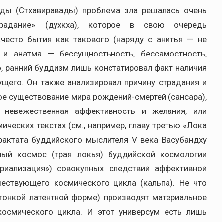
ады (Стхавиравады) проблема зла решалась очень
радание» (духкха), которое в свою очередь
често бытия как такового (наряду с анитья — не
е и анатма — бессущностьность, бессамостность,
о, ранний буддизм лишь констатировал факт наличия
ущего. Он также анализировал причину страдания и
е существование мира рождений-смертей (сансара),
ь невежественная аффективность и желания, или
мических текстах (см., например, главу третью «Лока
рактата буддийского мыслителя V века Васубандху
ный космос (трая локья) буддийской космологии
ериализация») совокупных следствий аффективной
ествующего космического цикла (кальпа). Не что
 тонкой латентной форме) производят материальное
космического цикла. И этот универсум есть лишь