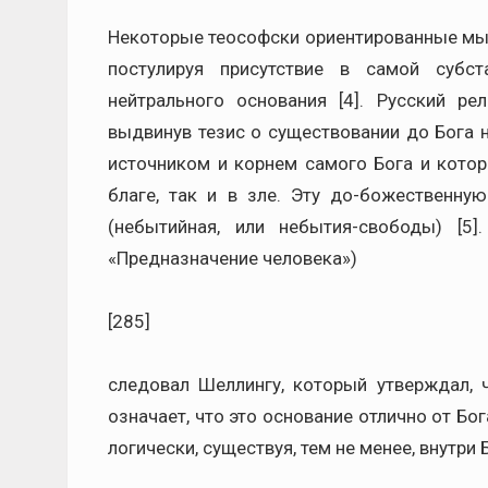
Некоторые теософски ориентированные мыс
постулируя присутствие в самой субс
нейтрального основания [4]. Русский р
выдвинув тезис о существовании до Бога н
источником и корнем самого Бога и котор
благе, так и в зле. Эту до-божественну
(небытийная, или небытия-свободы) [5
«Предназначение человека»)
[285]
следовал Шеллингу, который утверждал, 
означает, что это основание отлично от Бо
логически, существуя, тем не менее, внутри Б