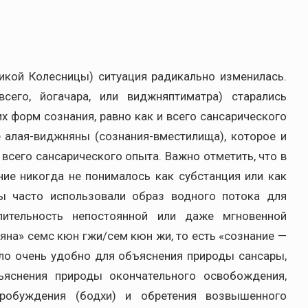
икой Колесницы) ситуация радикально изменилась.
его, йогачара, или виджняптиматра) старались
х форм сознания, равно как и всего сансарического
 алая-виджняны (сознания-вместилища), которое и
всего сансарического опыта. Важно отметить, что в
ние никогда не понималось как субстанция или как
ны часто использовали образ водного потока для
лительность непостоянной или даже мгновенной
яна» семс кюн гжи/сем кюн жи, то есть «сознание —
ло очень удобно для объяснения природы сансары,
ъяснения природы окончательного освобождения,
Пробуждения (бодхи) и обретения возвышенного