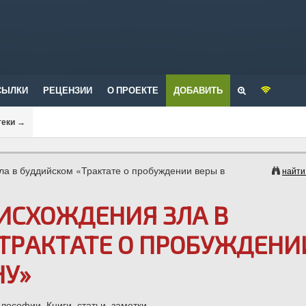
СЫЛКИ
РЕЦЕНЗИИ
О ПРОЕКТЕ
ДОБАВИТЬ
теки
→
ла в буддийском «Трактате о пробуждении веры в
найти
ИСХОЖДЕНИЯ ЗЛА В
ТРАКТАТЕ О ПРОБУЖДЕНИ
НУ»
ософии. Книги, статьи, заметки.