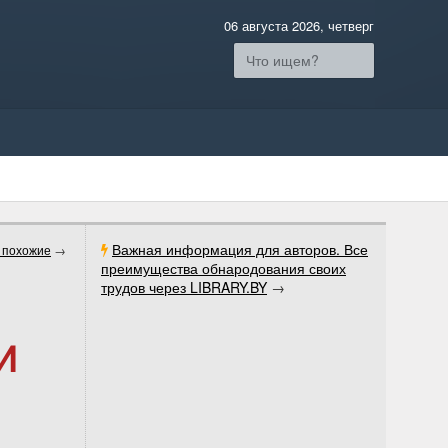
06 августа 2026, четверг
Важная информация для авторов. Все
 похожие
→
преимущества обнародования своих
трудов через LIBRARY.BY
→
И