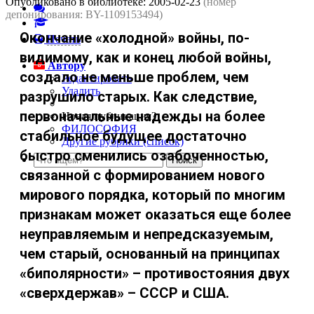
Опубликовано в библиотеке:
2005-02-23
(номер
депонирования: BY-1109153494)
Окончание «холодной» войны, по-
Печать
видимому, как и конец любой войны,
Автору
создало не меньше проблем, чем
Редактировать
Удалить
разрушило старых. Как следствие,
первоначальные надежды на более
Новая публикация?
ФИЛОСОФИЯ
стабильное будущее достаточно
Другие рубрики (список)
быстро сменились озабоченностью,
связанной с формированием нового
мирового порядка, который по многим
признакам может оказаться еще более
неуправляемым и непредсказуемым,
чем старый, основанный на принципах
«биполярности» – противостояния двух
«сверхдержав» – СССР и США.