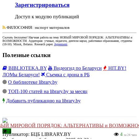
Зарегистрироваться
Доступ к модулю публикаций
ФИЛОСОФИЯ
: экспорт материалов
Скачать бесплатно!
Научная работа
на тему НОВЫЙ МИРОВОЙ ПОРЯДОК: АЛЬТЕРНАТИВЫ и
ВОЗМОЖНОСТИ
. Аудитория:
ученые, педагоги, деятели науки, работники образования, студенты
(
18-50
).
Minsk, Belarus
.
Research paper
.
Agreement
.
Полезные ссылки
BIBLIOTEKA.BY
Видеогид по Беларуси
HIT.BY!
ЛОМы Беларуси!
Съемка с дрона в РБ
О библиотеке library.by
ТОП-100 статей на library.by за месяц
Добавить публикацию на library.by
ЫЙ МИРОВОЙ ПОРЯДОК: АЛЬТЕРНАТИВЫ и ВОЗМОЖНО
4
Публикатор:
БЦБ LIBRARY.BY
4
за 24 часа