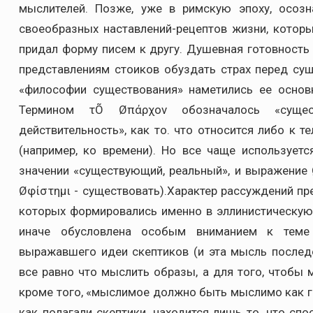
мыслителей. Позже, уже в римскую эпоху, осозн
своеобразных наставлений-рецептов жизни, которы
придал форму писем к другу. Душевная готовность 
представлениям стоиков обуздать страх перед сущ
«философии существования» наметились ее основ
Термином τÕ Øπάρχον обозначалось «суще
действительность», как то. что относится либо к т
(например, ко времени). Но все чаще использует
значении «существующий, реальный», и выражение
Øφίστημι - существовать).Характер рассуждений п
которых формировались именно в эллинистическую 
иначе обусловлена особым вниманием к теме 
выражавшего идеи скептиков (и эта мысль послед
все равно что мыслить образы, а для того, чтобы 
кроме того, «мыслимое должно быть мыслимо как г
как полагали скептики, находится лишь то, что спо