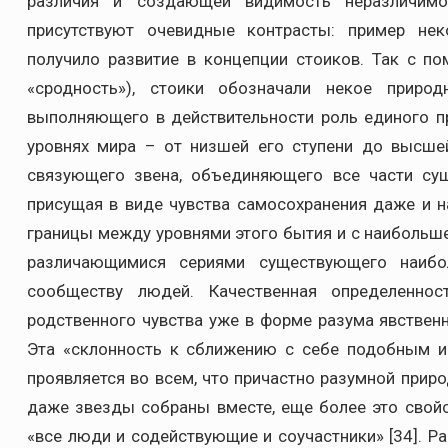
различия и создающей видимость неразличим
присутствуют очевидные контрасты: пример нек
получило развитие в концепции стоиков. Так с п
«сродность»), стоики обозначали некое природ
выполняющего в действительности роль единого при
уровнях мира – от низшей его ступени до высше
связующего звена, объединяющего все части сущ
присущая в виде чувства самосохранения даже и н
границы между уровнями этого бытия и с наибольше
различающимися сериями существующего наиб
сообществу людей. Качественная определеннос
родственного чувства уже в форме разума явствен
Эта «склонность к сближению с себе подобным и
проявляется во всем, что причастно разумной прир
даже звезды собраны вместе, еще более это свойс
«все люди и содействующие и соучастники» [34]. Р