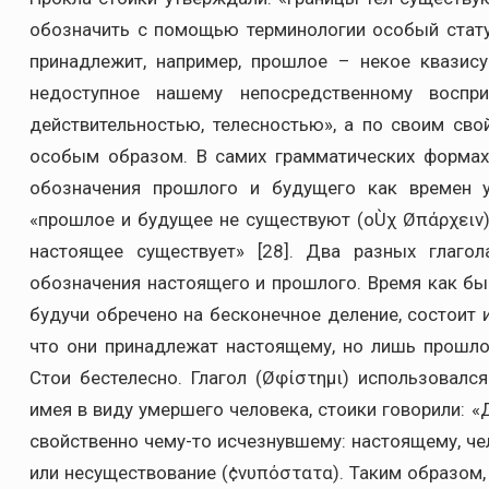
обозначить с помощью терминологии особый стату
принадлежит, например, прошлое – некое квазис
недоступное нашему непосредственному воспр
действительностью, телесностью», а по своим св
особым образом. В самих грамматических формах,
обозначения прошлого и будущего как времен у
«прошлое и будущее не существуют (οÙχ Øπάρχειν)
настоящее существует» [28]. Два разных глаго
обозначения настоящего и прошлого. Время как бы 
будучи обречено на бесконечное деление, состоит 
что они принадлежат настоящему, но лишь прошло
Стои бестелесно. Глагол (Øφίστημι) использовалс
имея в виду умершего человека, стоики говорили: «
свойственно чему-то исчезнувшему: настоящему, че
или несуществование (¢νυπόστατα). Таким образом