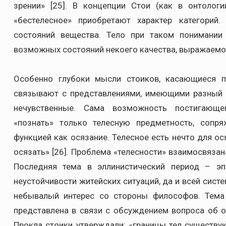
зрении» [25]. В концепции Стои (как в онтологи
«бестелесное» приобретают характер категорий
состояний вещества. Тело при таком понимании
возможных состояний некоего качества, выражаемог
Особенно глубоки мысли стоиков, касающиеся п
связывают с представлениями, имеющими разный и
нечувственные. Сама возможность постигающег
«познать» только телесную предметность, сопр
функцией как осязание. Телесное есть нечто для ос
осязать» [26]. Проблема «телесности» взаимосвязан
Последняя тема в эллинистический период – эп
неустойчивости житейских ситуаций, да и всей сис
небывалый интерес со стороны философов. Тема 
представлена в связи с обсуждением вопроса об 
Прокла стоики утверждали: «границы тел существую