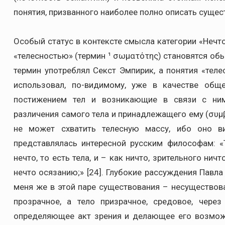
понятия, призванного наиболее полно описать суще
Особый статус в контексте смысла категории «Нечто
«телесностью» (термин ¹ σωματότης) становятся о
термин употреблял Секст Эмпирик, а понятия «тел
использовал, по-видимому, уже в качестве общ
постижением тел и возникающие в связи с ним
различения самого тела и принадлежащего ему (συμβ
не может схватить телесную массу, ибо оно в
представлялась интересной русским философам: «
нечто, то есть тела, и – как ничто, зрительного нич
нечто осязанию;» [24]. Глубокие рассуждения Павл
меня же в этой паре существования – несуществов
прозрачное, а тело призрачное, средовое, через
определяющее акт зрения и делающее его возмож