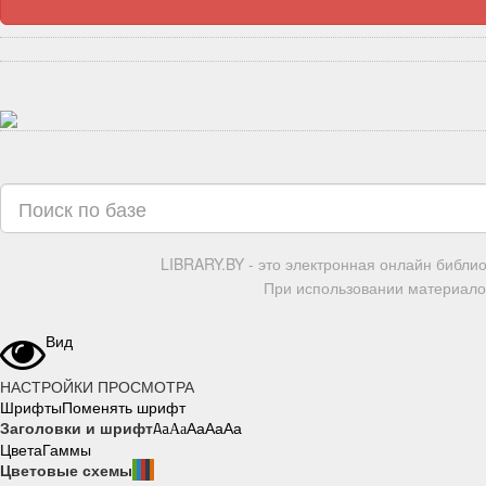
LIBRARY.BY - это электронная онлайн библи
При использовании материалов
Вид
НАСТРОЙКИ ПРОСМОТРА
Шрифты
Поменять шрифт
Заголовки и шрифт
Aa
Aa
Aa
Aa
Aa
Цвета
Гаммы
Цветовые схемы