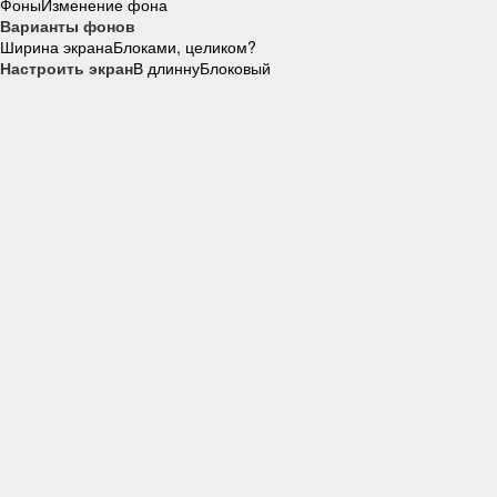
Фоны
Изменение фона
Варианты фонов
Ширина экрана
Блоками, целиком?
Настроить экран
В длинну
Блоковый