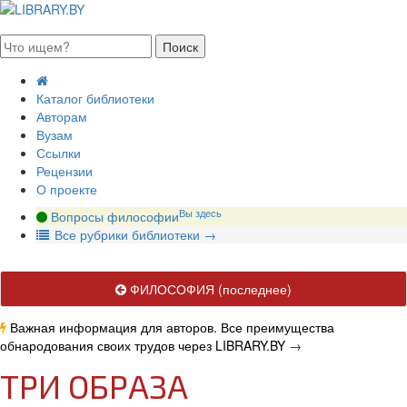
августа 2026, суббота
Каталог библиотеки
Авторам
Вузам
Ссылки
Рецензии
О проекте
Вы здесь
Вопросы философии
В
се рубрики библиотеки
→
ФИЛОСОФИЯ
(последнее)
Важная информация для авторов. Все преимущества
обнародования своих трудов через LIBRARY.BY
→
ТРИ ОБРАЗА