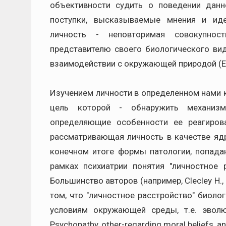
объективности судить о поведении данн
поступки, высказываемые мнения и ид
личность - неповторимая совокупнос
представителю своего биологического вид
взаимодействии с окружающей природой (EB, 
Изучением личности в определенном нами к
цель которой - обнаружить механизмы
определяющие особенности ее реагирова
рассматривающая личность в качестве ядр
конечном итоге формы патологии, попада
рамках психиатрии понятия "личностное р
Большинство авторов (например, Clecley H., 19
том, что "личностное расстройство" биоло
условиям окружающей cреды, т.е. эволю
Psychopathy, other-regarding moral beliefs, and