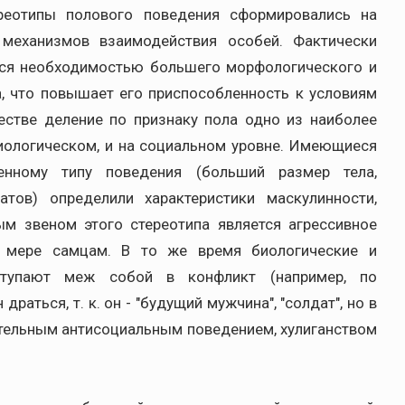
ереотипы полового поведения сформировались на
 механизмов взаимодействия особей. Фактически
тся необходимостью большего морфологического и
, что повышает его приспособленность к условиям
стве деление по признаку пола одно из наиболее
иологическом, и на социальном уровне. Имеющиеся
енному типу поведения (больший размер тела,
тов) определили характеристики маскулинности,
м звеном этого стереотипа является агрессивное
й мере самцам. В то же время биологические и
ступают меж собой в конфликт (например, по
аться, т. к. он - "будущий мужчина", "солдат", но в
ательным антисоциальным поведением, хулиганством