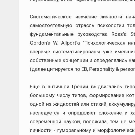
Систематическое изучение личности на
самостоятельную отрасль психологии т
фундаментальные руководства Ross'a St
Gordon'a W. Allport'a "Психологическая и
впервые систематизированы уже имевшие
собственные концепции и определялись на
(далее цитируется по ЕВ, Personality & persona
Еще в античной Греции выдвигались гип
большому числу типов, формирование кот
одной из жидкостей или стихий, аккумулиру
наследуется и определяет сложение и ха
современной наукой, положила, тем не ме
личности - гуморальному и морфологическо