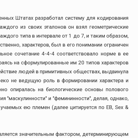
ненных Штатах разработал систему для кодирования
аждого из своих эталонов он взял геометрические
ждого типа в интервале от 1 до 7, и таким образом,
твенно, характеров, был в его понимании ограничен
льное сочетание 4-4-4 соответствовало норме в ее
раясь на сформулированные им 20 типов характеров
ействие людей в примитивных обществах, выдвинула
леко не ведущую роль в формировании характера и
енно опиралась на биологические основы полового
ия "маскулинности" и "фемининности", делая, однако,
учаемых ею племен (далее цитируется по EB, Sex &
является значительным фактором, детерминирующем