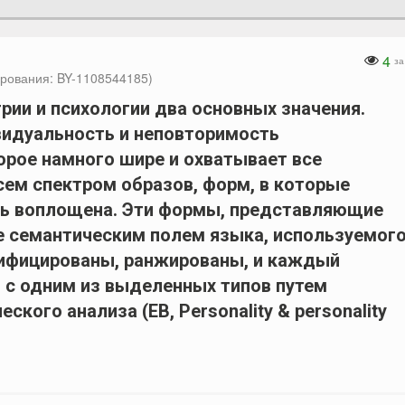
4
за
рования: BY-1108544185)
трии и психологии два основных значения.
видуальность и неповторимость
орое намного шире и охватывает все
сем спектром образов, форм, в которые
ь воплощена. Эти формы, представляющие
е семантическим полем языка, используемого
сифицированы, ранжированы, и каждый
 с одним из выделенных типов путем
кого анализа (ЕВ, Personality & personality