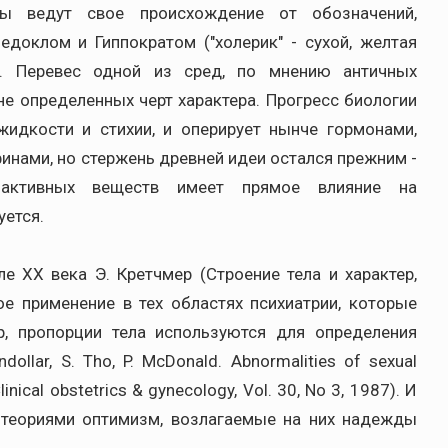
ы ведут свое происхождение от обозначений,
доклом и Гиппократом ("холерик" - сухой, желтая
а). Перевес одной из сред, по мнению античных
не определенных черт характера. Прогресс биологии
жидкости и стихии, и оперирует нынче гормонами,
нами, но стержень древней идеи остался прежним -
 активных веществ имеет прямое влияние на
уется.
е ХХ века Э. Кретчмер (Строение тела и характер,
ое применение в тех областях психиатрии, которые
р, пропорции тела используются для определения
ollar, S. Tho, P. McDonald. Abnormalities of sexual
inical obstetrics & gynecology, Vol. 30, No 3, 1987). И
 теориями оптимизм, возлагаемые на них надежды