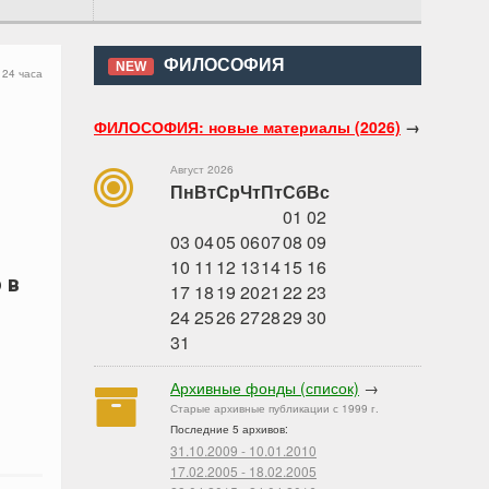
ФИЛОСОФИЯ
NEW
 24 часа
ФИЛОСОФИЯ: новые материалы (2026)
→
Август 2026
Пн
Вт
Ср
Чт
Пт
Сб
Вс
01
02
03
04
05
06
07
08
09
10
11
12
13
14
15
16
 в
17
18
19
20
21
22
23
24
25
26
27
28
29
30
31
Архивные фонды (список)
→
Старые архивные публикации с 1999 г.
Последние 5 архивов:
31.10.2009 - 10.01.2010
17.02.2005 - 18.02.2005