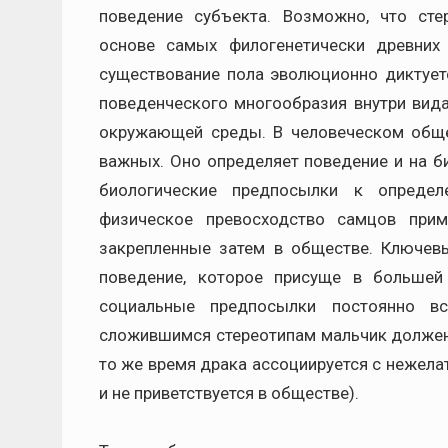
поведение субъекта. Возможно, что ст
основе самых филогенетически древних
существование пола эволюционно диктуе
поведенческого многообразия внутри вида
окружающей среды. В человеческом обще
важных. Оно определяет поведение и на б
биологические предпосылки к определ
физическое превосходство самцов прима
закрепленные затем в обществе. Ключевы
поведение, которое присуще в больше
социальные предпосылки постоянно в
сложившимся стереотипам мальчик должен др
то же время драка ассоциируется с нежел
и не приветствуется в обществе).