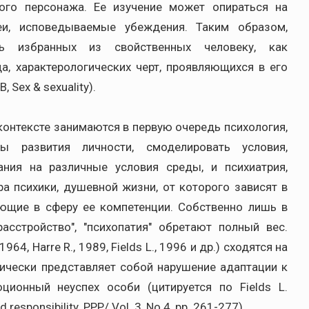
ого персонажа. Ее изучение может опираться на
еи, исповедываемые убеждения. Таким образом,
ть избранных из свойственных человеку, как
а, характерологических черт, проявляющихся в его
Sex & sexuality).
онтексте занимаются в первую очередь психология,
 развития личности, смоделировать условия,
ния на различные условия среды, и психиатрия,
а психики, душевной жизни, от которого зависят в
ющие в сферу ее компетенции. Собственно лишь в
асстройство", "психопатия" обретают полный вес.
64, Harre R., 1989, Fields L., 1996 и др.) сходятся на
гически представляет собой нарушение адаптации к
ционный неуспех особи (цитируется по Fields L.
 responsibility. PPP/ Vol. 3, No 4, pp. 261-277).