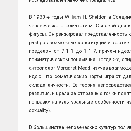
исследователей явно не оправдались.
В 1930-е годы William H. Sheldon в Соеди
человеческого соматотипа. Основой для к
фигуры. Он ранжировал представленность ка
разброс возможных конституций и, соответс
пределом от 7-1-1 до 1-1-7, причем идеа
психиатрическом понимании. Тогда же, опи
антрополог Margaret Mead, изучив взаимод
идею, что соматические черты играют да
склада личности. Ее теория непосредств
развития, и брала за отправные точки понят
поправку на культуральные особенности из
sexuality).
В большинстве человеческих культур пол 