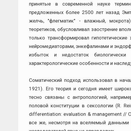
принятые в современной науке термин
предложенных более 2500 лет назад Эмпе
желчь, "флегматик" - влажный, мокрот
теоретиков, обусловливал заострение впол
только трансформировал гипотетические 
нейромедиаторами, энкефалинами и эндорфи
избыток и недостаток биологически
характерологические особенности и наслед
Соматический подход использовал в начал
1921). Его теория и сегодня имеет широк
тесно связаны с антропологией, наприме
половой конституции в сексологии (R. Reind
differentiation: evaluation & management // Cl
все же, несмотря на вселяемый данными