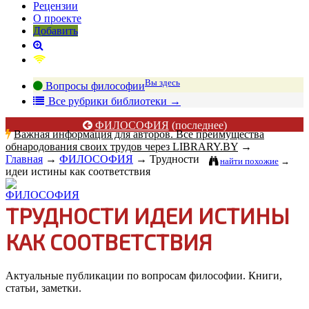
Рецензии
О проекте
Добавить
Вы здесь
Вопросы философии
В
се рубрики библиотеки
→
ФИЛОСОФИЯ
(последнее)
Важная информация для авторов. Все преимущества
обнародования своих трудов через LIBRARY.BY
→
Главная
→
ФИЛОСОФИЯ
→
Трудности
найти похожие
→
идеи истины как соответствия
ТРУДНОСТИ ИДЕИ ИСТИНЫ
КАК СООТВЕТСТВИЯ
Актуальные публикации по вопросам философии. Книги,
статьи, заметки.