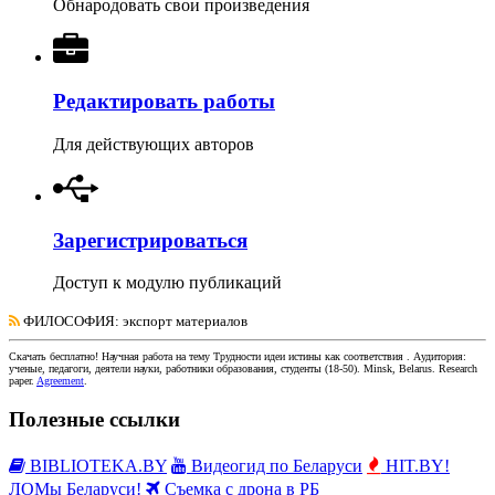
Обнародовать свои произведения
Редактировать работы
Для действующих авторов
Зарегистрироваться
Доступ к модулю публикаций
ФИЛОСОФИЯ
: экспорт материалов
Скачать бесплатно!
Научная работа
на тему Трудности идеи истины как соответствия
. Аудитория:
ученые, педагоги, деятели науки, работники образования, студенты
(
18-50
).
Minsk, Belarus
.
Research
paper
.
Agreement
.
Полезные ссылки
BIBLIOTEKA.BY
Видеогид по Беларуси
HIT.BY!
ЛОМы Беларуси!
Съемка с дрона в РБ