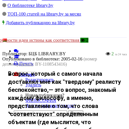
О библиотеке library.by
ТОП-100 статей на library.by за месяц
Добавить публикацию на library.by
рудности идеи истины как соответствия
2
Публикатор:
БЦБ LIBRARY.BY
2
за 24 часа
Опубликовано в библиотеке:
2005-02-16
(номер
Печать
депонирования: BY-1108543416)
Вопрос, который с самого начала
Автору
Редактировать
доставлял мне как "твердому" реалисту
Удалить
беспокойство,— это вопрос, знакомый
Новая публикация?
каждому философу, а именно,
ФИЛОСОФИЯ
представление о том, что слова
Другие рубрики (список)
"соответствуют" определенным
объектам (где мыслится, что