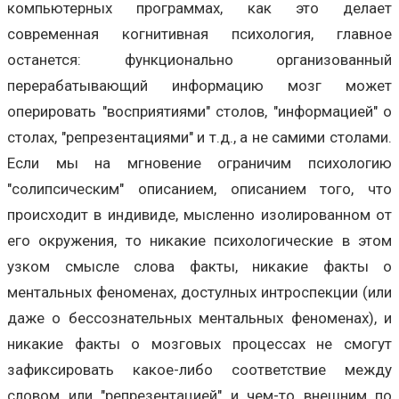
компьютерных программах, как это делает
современная когнитивная психология, главное
останется: функционально организованный
перерабатывающий информацию мозг может
оперировать "восприятиями" столов, "информацией" о
столах, "репрезентациями" и т.д., а не самими столами.
Если мы на мгновение ограничим психологию
"солипсическим" описанием, описанием того, что
происходит в индивиде, мысленно изолированном от
его окружения, то никакие психологические в этом
узком смысле слова факты, никакие факты о
ментальных феноменах, достулных интроспекции (или
даже о бессознательных ментальных феноменах), и
никакие факты о мозговых процессах не смогут
зафиксировать какое-либо соответствие между
словом или "репрезентацией" и чем-то внешним по