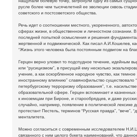
нащупали болевую точку, затронули одну из самых сущно
русле более чем тысячелетней ее эволюции сквозь стадии
советского и постсоветского общества.
Речь идет о соотношении местного, укорененного, автохт
сферах жизни, в общественном и личностном сознании. В
последней попыткой осмысления и решения фундаменталь
жертвенной и подвижнической. Как писал А.И.Кошелев, к
“Жизнь этого человека была постоянным подвигом на благ
Герцен верно уловил то подспудное течение, идейным вы
или “русицизмом”, в присущей ему несколько экзальтирова
учение, а как оскорбленное народное чувство, как темно
иностранному влиянию” славянофильство существовало “с
петербургскому терроризму образования”, т.е. насильств
образовательной сфере. Герцен вспоминает и казненных 
к иноземцам при Бироне, и старообрядцев, и даже русски
случайно, например, появление в политической лексике 
протестант Пестель, терминов “Русская правда”, “вече”,
менталитета.
Можно согласиться с современным исследователем Н.И.
связанного с ним целого букета наименований, что данн