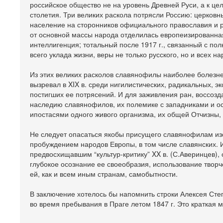
российское общество не на уровень Древней Руси, а к це
столетия. Три великих раскола потрясли Россию: церков
население на сторонников официального православия и р
от основной массы народа отделилась европеизированная
интеллигенция; тотальный после 1917 г., связанный с п
всего уклада жизни, веры не только русского, но и всех н
Из этих великих расколов славянофилы наиболее болезне
вызревал в XIX в. среди нигилистических, радикальных, э
постигших ее потрясений. И для заживления ран, воссоз
наследию славянофилов, их полемике с западниками и ос
ипостасями одного живого организма, их общей Отчизны,
Не следует опасаться якобы присущего славянофилам и
пробуждением народов Европы, в том числе славянских. 
предвосхищавшим “культур-критику” XX в. (С.Аверинцев),
глубокое осознание ее своеобразия, использование твор
ей, как и всем иным странам, самобытности.
В заключение хотелось бы напомнить строки Алексея Сте
во время пребывания в Праге летом 1847 г. Это краткая 