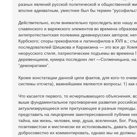
разных явлений русской политической и общественной жизн
вполне адекватным, уместнее был бы термин “русофильст
Действительно, если внимательно проследить всю нашу ис
славянского и варяжского элементов во времена образова
антипротестантская полемика древнерусских авторов; нег
Курбского; споры грекофилов и латинофилов в XVII в.; с
последователей Шишкова и Карамзина — это все до Хомяк
неорусского стиля, патриотические подъемы во времена I
деревенщиков, кумира последних лет —Солженицына, на 
“демократами”.
Кроме констатации данной цепи фактов, для кого-то очев
системы отсчета), важнейшими являются вопросы: 1) как
Что касается первого, то исчерпывающего объяснения, в
выше фундаментальное противоречие развития российско
актуализирующееся или притухающее в разные периоды. Э
представить на лицезрение заинтересованной публике н
тайна, как жизнь, человек, мир, душа, вселенная, Бог. Р
позитивистски и мистически ее истолковывать, давать фил
добросовестно их комментировать, однако мы не должны 