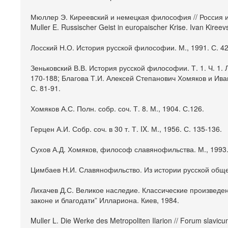
Мюллер Э. Киреевский и немецкая философия // Россия и 
Muller E. Russischer Geist in europaischer Krise. Ivan Kireev
Лосский Н.О. История русской философии. М., 1991. С. 42
Зеньковский В.В. История русской философии. Т. 1. Ч. 1. 
170-188; Благова Т.И. Алексей Степанович Хомяков и Ив
С. 81-91.
Хомяков А.С. Полн. собр. соч. Т. 8. М., 1904. С.126.
Герцен А.И. Собр. соч. в 30 т. Т. IX. М., 1956. С. 135-136.
Сухов А.Д. Хомяков, философ славянофильства. М., 1993.
Цимбаев Н.И. Славянофильство. Из истории русской общес
Лихачев Д.С. Великое наследие. Классические произведен
законе и благодати” Иллариона. Киев, 1984.
Muller L. Die Werke des Metropoliten Ilarion // Forum slavicu