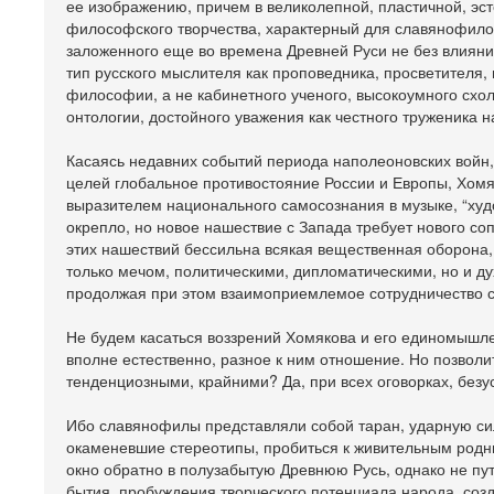
ее изображению, причем в великолепной, пластичной, эс
философского творчества, характерный для славянофилов
заложенного еще во времена Древней Руси не без влиян
тип русского мыслителя как проповедника, просветителя,
философии, а не кабинетного ученого, высокоумного схол
онтологии, достойного уважения как честного труженика 
Касаясь недавних событий периода наполеоновских войн,
целей глобальное противостояние России и Европы, Хомя
выразителем национального самосознания в музыке, “худож
окрепло, но новое нашествие с Запада требует нового со
этих нашествий бессильна всякая вещественная оборона,
только мечом, политическими, дипломатическими, но и д
продолжая при этом взаимоприемлемое сотрудничество с 
Не будем касаться воззрений Хомякова и его единомышле
вполне естественно, разное к ним отношение. Но позвол
тенденциозными, крайними? Да, при всех оговорках, безу
Ибо славянофилы представляли собой таран, ударную си
окаменевшие стереотипы, пробиться к живительным родн
окно обратно в полузабытую Древнюю Русь, однако не пу
бытия, пробуждения творческого потенциала народа, соз