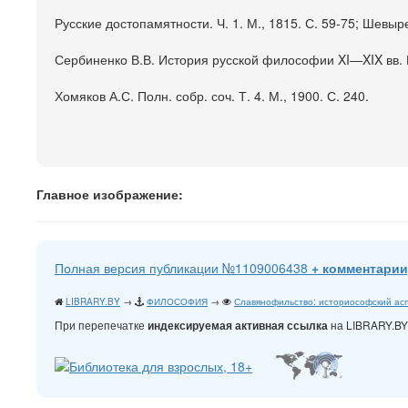
Русские достопамятности. Ч. 1. М., 1815. С. 59-75; Шевыре
Сербиненко В.В. История русской философии XI—XIX вв. М
Хомяков А.С. Полн. собр. соч. Т. 4. М., 1900. С. 240.
Главное изображение:
Полная версия публикации №1109006438
+ комментарии
LIBRARY.BY
→
ФИЛОСОФИЯ
→
Славянофильство: историософский асп
При перепечатке
на LIBRARY.B
индексируемая активная ссылка