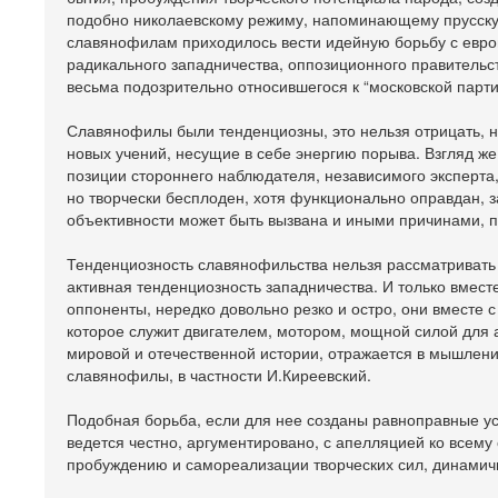
подобно николаевскому режиму, напоминающему прусскую 
славянофилам приходилось вести идейную борьбу с евро
радикального западничества, оппозиционного правительс
весьма подозрительно относившегося к “московской парти
Славянофилы были тенденциозны, это нельзя отрицать, 
новых учений, несущие в себе энергию порыва. Взгляд же
позиции стороннего наблюдателя, независимого эксперта,
но творчески бесплоден, хотя функционально оправдан, з
объективности может быть вызвана и иными причинами, п
Тенденциозность славянофильства нельзя рассматривать в
активная тенденциозность западничества. И только вмест
оппоненты, нередко довольно резко и остро, они вместе 
которое служит двигателем, мотором, мощной силой для 
мировой и отечественной истории, отражается в мышлении
славянофилы, в частности И.Киреевский.
Подобная борьба, если для нее созданы равноправные ус
ведется честно, аргументировано, с апелляцией ко всему
пробуждению и самореализации творческих сил, динамич