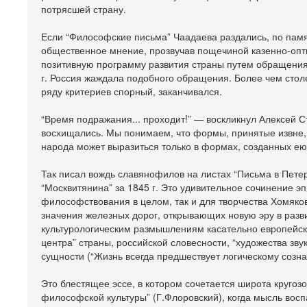
потрясшей страну.
Если “Философские письма” Чаадаева раздались, по пам
общественное мнение, прозвучав пощечиной казенно-опт
позитивную программу развития страны путем обращения
г. Россия жаждала подобного обращения. Более чем столе
ряду критериев спорный, заканчивался.
“Время подражания... проходит!” — воскликнул Алексей 
восхищались. Мы понимаем, что формы, принятые извне, 
народа может выразиться только в формах, созданных ею
Так писал вождь славянофилов на листах “Письма в Петер
“Москвитянина” за 1845 г. Это удивительное сочинение э
философствования в целом, так и для творчества Хомяков
значения железных дорог, открывающих новую эру в разв
культурологическим размышлениям касательно европейско
центра” страны, российской словесности, “художества зв
сущности (“Жизнь всегда предшествует логическому сознан
Это блестящее эссе, в котором сочетается широта кругозо
философской культуры” (Г.Флоровский), когда мысль вос