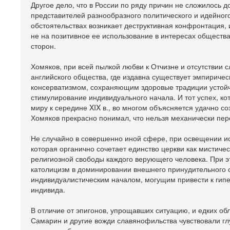
Другое дело, что в России по ряду причин не сложилось 
представителей разнообразного политического и идейног
обстоятельствах возникает деструктивная конфронтация,
не на позитивное ее использование в интересах общества
сторон.
Хомяков, при всей пылкой любви к Отчизне и отсутствии 
английского общества, где издавна существует эмпириче
консерватизмом, сохраняющим здоровые традиции устойч
стимулирование индивидуального начала. И тот успех, кот
миру к середине XIX в., во многом объясняется удачно с
Хомяков прекрасно понимал, что нельзя механически пер
Не случайно в совершенно иной сфере, при освещении ис
которая органично сочетает единство церкви как мистиче
религиозной свободы каждого верующего человека. При э
католицизм в доминировании внешнего принудительного 
индивидуалистическим началом, могущим привести к гипер
индивида.
В отличие от эпигонов, упрощавших ситуацию, и едких об
Самарин и другие вожди славянофильства чувствовали гл