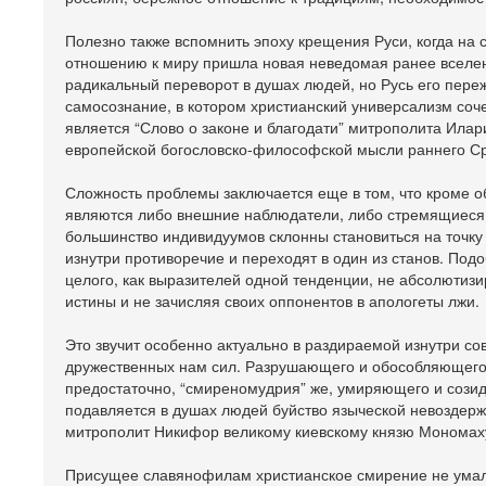
Полезно также вспомнить эпоху крещения Руси, когда на
отношению к миру пришла новая неведомая ранее вселен
радикальный переворот в душах людей, но Русь его пер
самосознание, в котором христианский универсализм соч
является “Слово о законе и благодати” митрополита Илар
европейской богословско-философской мысли раннего С
Сложность проблемы заключается еще в том, что кроме 
являются либо внешние наблюдатели, либо стремящиеся к
большинство индивидуумов склонны становиться на точку
изнутри противоречие и переходят в один из станов. Под
целого, как выразителей одной тенденции, не абсолютизи
истины и не зачисляя своих оппонентов в апологеты лжи.
Это звучит особенно актуально в раздираемой изнутри со
дружественных нам сил. Разрушающего и обособляющего “
предостаточно, “смиреномудрия” же, умиряющего и созида
подавляется в душах людей буйство языческой невоздерж
митрополит Никифор великому киевскому князю Мономах
Присущее славянофилам христианское смирение не умаля