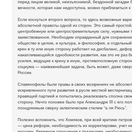
перед лицом великой, неизъяснимой, бездонной загадки 
вечности, которая нам недоступна, можно приблизиться 
Если коснуться второго вопроса, то здесь возможные вар
абсолютной правоты одной из сторон. Это самый простой,
центробежную или центростремительную силу, нужными т
заимствованное. Необходим оправданный для сохранения
общество в целом, и культура, и философия, и отдельны
крен в ту или иную сторону работает на дисбаланс, деф
накапливающейся однобокости развития, как это не раз 
усилия, ведущие к крену в иную, противоположную сторо
социума — наиважнейшая задача, быть может, даже свер
России.
Славянофилы были правы в своих воззрениях не абсолютн
искривленного пути развития в русле жесткой вестерниза
правящей партией и попытались реализовать сполна свою
сторону. Нечто похожее было при Александре III с его п
поощряемым сверху эклектическим стилем “а ля Рюсь”.
Полезно вспомнить, что Хомяков, при всей критике петров
— цена реформ, необходимость их корректировки, учет не
россиян, бережное отношение к традициям, необходимос