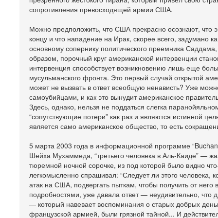
сопротивления превосходящей армии США.
Можно предположить, что США прекрасно осознают, что э
концу и что нападение на Ирак, скорее всего, задумано 
основному сопернику политического преемника Саддама,
образом, порочный круг американской интервенции станов
интервенция способствует возникновению лишь еще боль
мусульманского фронта. Это первый случай открытой аме
может не вызвать в ответ всеобщую ненависть? Уже мож
самоубийцами, и как это вынудит американское правитель
Здесь, однако, нельзя не поддаться слегка паранойяльном
“сопутствующие потери” как раз и являются истинной цел
является само американское общество, то есть сокраще
5 марта 2003 года в информационной программе “Buchan
Шейха Мухаммеда, “третьего человека в Аль-Каиде” — жа
тюремной ночной сорочке, из под которой было видно что-
легкомысленно спрашивал: “Следует ли этого человека, 
атак на США, подвергать пыткам, чтобы получить от него 
подробностями, уже давала ответ — неудивительно, что д
— который навевает воспоминания о старых добрых день
французской армией, были грязной тайной... И действител