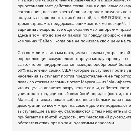
приостанавливает действие соглашения о дешевых лекар
соглашения, позволявшего бедным странам покупать дешев
получить лекарства от таких болезней, как ВИЧ/СПИД, ма
тремя странами, придерживающимися тех же позиций”. 
варианты лекарств, все еще охраняемых авторским правом
здесь в том, что во время паники по поводу сибирской 
компанию “Байер”, когда она не понизила свою цену на та
Сознаем ли мы, что мы находимся в самом центре “тихой
определяющие самую элементарную международную логик
за то, что он придерживается позиции, одобряемой бол
59% населения самих США (которые выступают против уда
населения выступают против предоставления ее террито
левак со стажем вспомнит ответ Маркса — из “Манифеста
что их целью является разрушение семьи, собственности и
уничтожает традиционный семейный порядок (кстати, это
Маркса), а также лишает собственности большинство насел
демократии во всем мире, на самом деле не подрывают 
выступающие за войну, сталкиваются с тем неприятным ф
прибегают к избитой мудрости, что “настоящий руководите
обстоятельствах прямо-таки одержимы опросами...