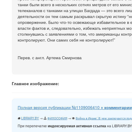
танки были всего в нескольких сотнях метров от его мини
телеканалов с танками на улицах Багдада — это всего л
деятельности он тем самым раскрывал скрытую истину “н
опровержение. Было что-то освежающе избавительное в е
власти фактов и, следовательно, избежать неприятных мо
столкнувшись с заявлениями о том, что американцы контр
контролируют. Они самих себя не контролируют!”
Перев. с англ. Артема Смирнова
Главное изображение:
Полная версия публикации №1109006410
+ комментарии
LIBRARY.BY
→
ФИЛОСОФИЯ
→
Война в Ираке: В чем заключается по
При перепечатке
на LIBRARY.B
индексируемая активная ссылка