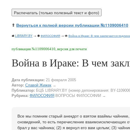
⇑
Вернуться к полной версии публикации №1109006410
LIBRARY.BY
→
ФИЛОСОФИЯ
→
Война в Ираке: В чем заключается подлин
публикация №1109006410, версия для печати
Война в Ираке: В чем зак
Дата публикации:
21 февраля 2005
Автор:
Славой Жижек
→
Публикатор:
БЦБ LIBRARY.BY (номер депонирования: BY-1109006
Рубрика:
ФИЛОСОФИЯ
ВОПРОСЫ ФИЛОСОФИИ
→
Все мы помним старый анекдот о взятом взаймы чайнике,
сновидений, то есть перечисление взаимоисключающих отве
брал у вас чайника; (2) я вернул его вам целым; (3) чайн