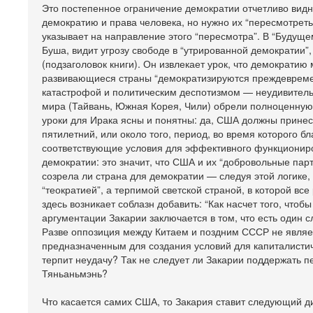
Это постепенное ограничение демократии отчетливо видн
демократию и права человека, но нужно их “пересмотреть
указывает на направление этого “пересмотра”. В “Будущ
Буша, видит угрозу свободе в “утрированной демократии”,
(подзаголовок книги). Он извлекает урок, что демократию
развивающиеся страны “демократизируются преждевремен
катастрофой и политическим деспотизмом — неудивитель
мира (Тайвань, Южная Корея, Чили) обрели полноценную
уроки для Ирака ясны и понятны: да, США должны принес
пятилетний, или около того, период, во время которого
соответствующие условия для эффективного функциониров
демократии: это значит, что США и их “добровольные пар
созрела ли страна для демократии — следуя этой логике,
“теократией”, а терпимой светской страной, в которой в
здесь возникает соблазн добавить: “Как насчет того, чтоб
аргументации Закарии заключается в том, что есть один
Разве оппозиция между Китаем и поздним СССР не являе
предназначенным для создания условий для капиталистич
терпит неудачу? Так не следует ли Закарии поддержать 
Тяньаньмэнь?
Что касается самих США, то Закария ставит следующий д