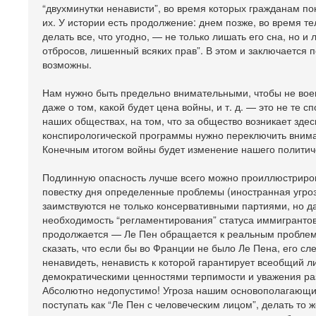
“двухминутки ненависти”, во время которых гражданам п
их. У истории есть продолжение: днем позже, во время т
делать все, что угодно, — не только лишать его сна, но и 
отбросов, лишенный всяких прав”. В этом и заключается 
возможны.
Нам нужно быть предельно внимательными, чтобы не воев
даже о том, какой будет цена войны, и т. д. — это не те 
наших обществах, на том, что за общество возникает здес
конспирологической программы нужно переключить вниман
Конечным итогом войны будет изменение нашего политич
Подлинную опасность лучше всего можно проиллюстриров
повестку дня определенные проблемы (иностранная угроза
заимствуются не только консервативными партиями, но да
необходимость “регламентирования” статуса иммигрантов 
продолжается — Ле Пен обращается к реальным проблема
сказать, что если бы во Франции не было Ле Пена, его с
ненавидеть, ненависть к которой гарантирует всеобщий 
демократическими ценностями терпимости и уважения раз
Абсолютно недопустимо! Угроза нашим основополагающи
поступать как “Ле Пен с человеческим лицом”, делать то 