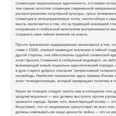
словенскую национальную идентичность, отстаивая полн
тем самым затопляя словенцев современной американской
распространению популярной культуры, тупых телевизионн
словенцев в легкоуправляемую толпу, неспособную к серь
мысль заключается в том, что за правящей коалицией сто
погружение в глобальный капитализм воспринимается ка
сохранить свое тайное влияние на власть.
Прочти трагическое недоразумение заключается в том, ч
главе с США), упрекая правящую коалицию в тайной подде
другой стороны, они обеспокоены судьбой словенской иде
хочет бросить Словению в глобальный водоворот, не забо
возникающий новый социально-идеологический порядок, н
в духе старого доброго описания “репрессивной толерант
несвободы. Наиболее показателен здесь пример Италии 
агент телеидиотизации, который превращает политику в 
Какую же позицию следует занять нам в отношении этих д
уродлив морально — все должны выступить против угрозы
иракского народа. Кроме того, воинствующий ислам — это
Безусловно, что-то лицемерное присутствует во всех эти
должны навязывать им наши ценности; война — это не решен