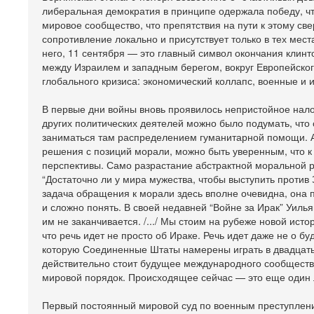
либеральная демократия в принципе одержала победу, что
мировое сообщество, что препятствия на пути к этому св
сопротивление локально и присутствует только в тех мест
него, 11 сентября — это главный символ окончания клинт
между Израилем и западным берегом, вокруг Европейског
глобального кризиса: экономический коллапс, военные и
В первые дни войны вновь проявилось непристойное нало
других политических деятелей можно было подумать, что 
заниматься там распределением гуманитарной помощи. А
решения с позиций морали, можно быть уверенным, что к
перспективы. Само разрастание абстрактной моральной 
“Достаточно ли у мира мужества, чтобы выступить прот
задача обращения к морали здесь вполне очевидна, она п
и сложно понять. В своей недавней “Войне за Ирак” Уиль
им не заканчивается. /.../ Мы стоим на рубеже новой исто
что речь идет не просто об Ираке. Речь идет даже не о б
которую Соединенные Штаты намерены играть в двадцать п
действительно стоит будущее международного сообщества
мировой порядок. Происходящее сейчас — это еще один л
Первый постоянный мировой суд по военным преступления