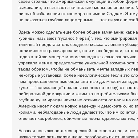
своей страны, что американская оккупация в любой форме
выживания, и вызывает значительно меньшие опасения. Мы
лишь об избавлении от кошмара по имени Саддам. Этому
не показаться глубоко лицемерными — так ли уж они озаб
Здесь можно сделать еще более общее замечание: как нас
кубинцы называют “гусанос (черви)”, тех, кто эмигрирова
типичный представитель среднего класса с левыми убежде
политического разочарования, но и из-за бедности, котор
годов в той же манере многие западные левые заносчиво 
упрекали меня в предательстве уникальной возможности со
таким образом, чтобы не обманывать мечты западных лев
некоторые установки, более идеологические (если это сло
чем представления имеющих штатные должности западны
хуже — “понимающе” похлопывающих по плечу) от восточн
либеральной демократии и каким-то потребительским блага
глубине души иракцы ничем не отличаются от нас и на са
Америка несет людям новую надежду и демократию, но в
криками, неблагодарные люди делают то, что им хочется, 
отвечает как ребенок, обиженный неблагодарностью тех, 
Базовая посылка остается прежней: поскрести нас, и вс
нужно только дать людям шанс, освободить их от навяза