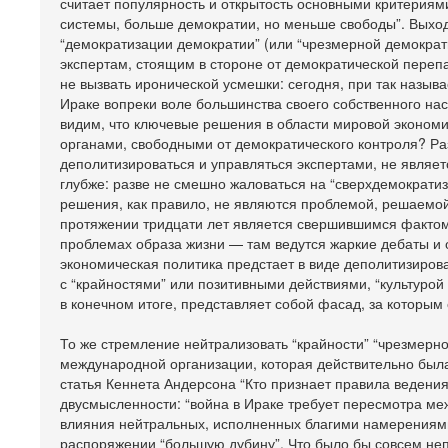
считает популярность и открытость основными критериями
системы, больше демократии, но меньше свободы”. Выход
“демократизации демократии” (или “чрезмерной демокра
экспертам, стоящим в стороне от демократической переп
не вызвать иронической усмешки: сегодня, при так назы
Ираке вопреки воле большинства своего собственного на
видим, что ключевые решения в области мировой экономик
органами, свободными от демократического контроля? Раз
деполитизироваться и управляться экспертами, не явля
глубже: разве не смешно жаловаться на “сверхдемократиз
решения, как правило, не являются проблемой, решаемой
протяжении тридцати лет является свершившимся фактом
проблемах образа жизни — там ведутся жаркие дебаты и о
экономическая политика предстает в виде деполитизиро
с “крайностями” или позитивными действиями, “культуро
в конечном итоге, представляет собой фасад, за которым
То же стремление нейтрализовать “крайности” “чрезмер
международной организации, которая действительно была
статья Кеннета Андерсона “Кто признает правила ведени
двусмысленности: “война в Ираке требует пересмотра м
влияния нейтральных, исполненных благими намерениями
распоряжении “большую дубину”. Что было бы совсем непл