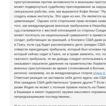
преступлениями против человечности и военными престу
может подвергнуться судебному преследованию за наруше
сексуальное рабство, или, как выразился Кофи Аннан: “
создать новые институты. Это один из них. Он является
цивилизации”. Однако хотя сторонники прав человек наз
того, как международным военным трибуналом в Нюрнбер
суд сталкивается с жесткой оппозицией со стороны Соеди
может посягнуть на национальный суверенитет и привест
солдат, работающих за границей, а Конгресс США даже 
в Гаагу, если суд будет рассматривать дело граждан США
отвергли юрисдикцию трибунала, который был основан п
который сейчас сидит в Гааге, не в праве заявлять, что
гаагского трибунала, те же доводы следует использовать 
оказывают серьезное давление на правительство Хорватии
военных преступлениях во время столкновений в Боснии.
региона: например, из-за международных споров
отдых в
Ответная реакция не заставила себя долго ждать: как США
Или граждане США действительно “равнее других”? Если
разве Индия не может с полным правом напасть на Пакис
в Кашмире и имеет (ядерное) оружие массового поражения.
непредсказуемыми последствиями...
И та же логика исключения применяется и к экономическ