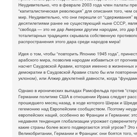
Неудивительно, что в феврале 2003 года член палаты пр
“капиталистическая революция” для описания того, чем 
мир. Неудивительно, что они перешли от “сдерживания” в
десятилетиями ранее не существующий ныне СССР, являю
“свобода — это не дар Америки другим народам, это дар 
тоталитарных традициях скрывала собственную противоп
распространения этого дара среди народов мира!
Идея о том, чтобы “повторить Японию 1945 года”, принес
арабского мира, позволив народам избавиться от прогнив
насчет Саудовской Аравии, которая именно в жизненных
демократии в Саудовской Аравии стало бы или повторени
уклоном), или Алжир двухлетней давности, когда “фунда
Однако в иронических выпадах Рамсфельда против “стар
Германии политике США в отношении Ирака следует расс
прошедшего месяц назад, в ходе которого Ширак и Шред
гегемонию над Европейским сообществом. Поэтому неудив
европейских наций, особенно во Франции и Германии: это
недавняя тенденция глобализации угрожает суверенитету
какие страны более всего подвергаются этой угрозе? Это
Великобритании, Германии и Франции: они боятся того, ч