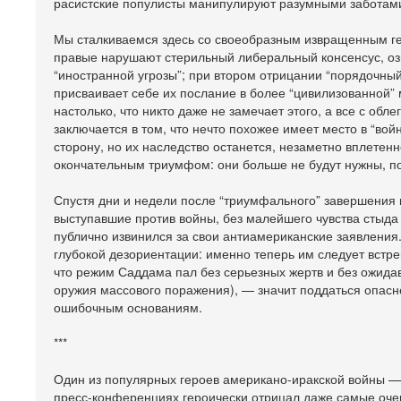
расистские популисты манипулируют разумными заботам
Мы сталкиваемся здесь со своеобразным извращенным ге
правые нарушают стерильный либеральный консенсус, оз
“иностранной угрозы”; при втором отрицании “порядочный
присваивает себе их послание в более “цивилизованной” 
настолько, что никто даже не замечает этого, а все с об
заключается в том, что нечто похожее имеет место в “вой
сторону, но их наследство останется, незаметно вплетен
окончательным триумфом: они больше не будут нужны, пот
Спустя дни и недели после “триумфального” завершения 
выступавшие против войны, без малейшего чувства стыд
публично извинился за свои антиамериканские заявления
глубокой дезориентации: именно теперь им следует встре
что режим Саддама пал без серьезных жертв и без ожид
оружия массового поражения), — значит поддаться опасн
ошибочным основаниям.
***
Один из популярных героев американо-иракской войны 
пресс-конференциях героически отрицал даже самые оче