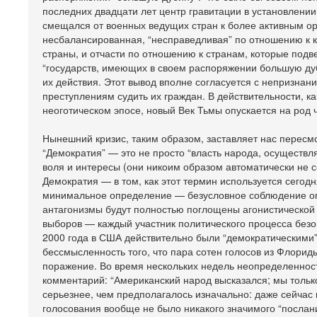
последних двадцати лет центр гравитации в установлени
смещался от военных ведущих стран к более активным ор
несбалансированная, “несправедливая” по отношению к 
страны, и отчасти по отношению к странам, которые под
“государств, имеющих в своем распоряжении большую дуб
их действия. Этот вывод вполне согласуется с непризн
преступлениям судить их граждан. В действительности, к
неоготическом эпосе, новый Век Тьмы опускается на род 
Нынешний кризис, таким образом, заставляет нас перес
“Демократия” — это не просто “власть народа, осуществл
воля и интересы (они никоим образом автоматически не
Демократия — в том, как этот термин используется сегод
минимальное определение — безусловное соблюдение оп
антагонизмы будут полностью поглощены агонистической и
выборов — каждый участник политического процесса безо
2000 года в США действительно были “демократическими”
бессмысленность того, что пара сотен голосов из Флорид
поражение. Во время нескольких недель неопределеннос
комментарий: “Американский народ высказался; мы только
серьезнее, чем предполагалось изначально: даже сейчас 
голосования вообще не было никакого значимого “послан