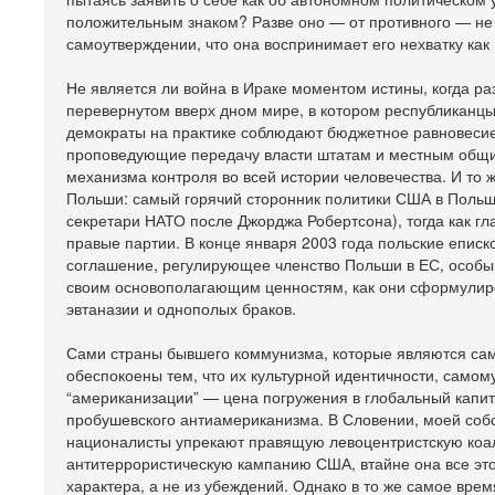
положительным знаком? Разве оно — от противного — не 
самоутверждении, что она воспринимает его нехватку как
Не является ли война в Ираке моментом истины, когда 
перевернутом вверх дном мире, в котором республиканцы 
демократы на практике соблюдают бюджетное равновесие
проповедующие передачу власти штатам и местным общин
механизма контроля во всей истории человечества. И то
Польши: самый горячий сторонник политики США в Польше
секретари НАТО после Джорджа Робертсона), тогда как г
правые партии. В конце января 2003 года польские еписк
соглашение, регулирующее членство Польши в ЕС, особый
своим основополагающим ценностям, как они сформулирова
эвтаназии и однополых браков.
Сами страны бывшего коммунизма, которые являются сам
обеспокоены тем, что их культурной идентичности, само
“американизации” — цена погружения в глобальный капи
пробушевского антиамериканизма. В Словении, моей собс
националисты упрекают правящую левоцентристскую коали
антитеррористическую кампанию США, втайне она все это
характера, а не из убеждений. Однако в то же самое вре