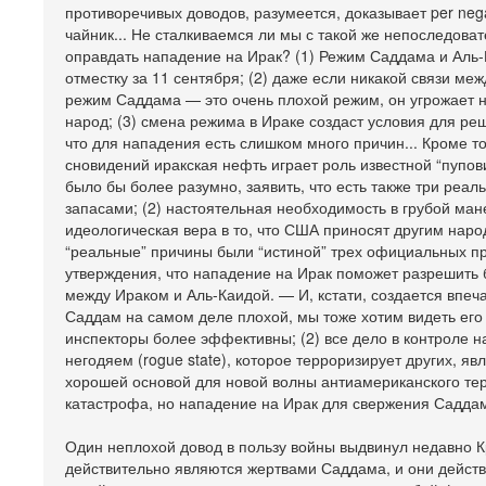
противоречивых доводов, разумеется, доказывает per neg
чайник... Не сталкиваемся ли мы с такой же непоследов
оправдать нападение на Ирак? (1) Режим Саддама и Аль-
отместку за 11 сентября; (2) даже если никакой связи м
режим Саддама — это очень плохой режим, он угрожает н
народ; (3) смена режима в Ираке создаст условия для ре
что для нападения есть слишком много причин... Кроме то
сновидений иракская нефть играет роль известной “пупов
было бы более разумно, заявить, что есть также три реа
запасами; (2) настоятельная необходимость в грубой ман
идеологическая вера в то, что США приносят другим народ
“реальные” причины были “истиной” трех официальных при
утверждения, что нападение на Ирак поможет разрешить б
между Ираком и Аль-Каидой. — И, кстати, создается впеча
Саддам на самом деле плохой, мы тоже хотим видеть его
инспекторы более эффективны; (2) все дело в контроле 
негодяем (rogue state), которое терроризирует других, я
хорошей основой для новой волны антиамериканского тер
катастрофа, но нападение на Ирак для свержения Садд
Один неплохой довод в пользу войны выдвинул недавно К
действительно являются жертвами Саддама, и они действ