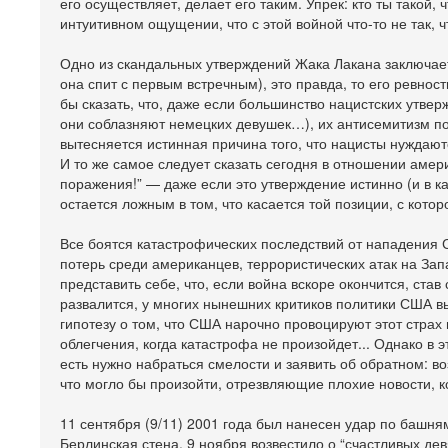
его осуществляет, делает его таким. Упрек: кто ты такой,
интуитивном ощущении, что с этой войной что-то не так, 
Одно из скандальных утверждений Жака Лакана заключается
она спит с первым встречным), это правда, то его ревнос
бы сказать, что, даже если большинство нацистских утве
они соблазняют немецких девушек…), их антисемитизм по
вытесняется истинная причина того, что нацисты нуждаю
И то же самое следует сказать сегодня в отношении амер
поражения!” — даже если это утверждение истинно (и в к
остается ложным в том, что касается той позиции, с котор
Все боятся катастрофических последствий от нападения 
потерь среди американцев, террористических атак на Зап
представить себе, что, если война вскоре окончится, ста
развалится, у многих нынешних критиков политики США в
гипотезу о том, что США нарочно провоцируют этот стра
облегчения, когда катастрофа не произойдет... Однако в 
есть нужно набраться смелости и заявить об обратном: 
что могло бы произойти, отрезвляющие плохие новости, к
11 сентября (9/11) 2001 года был нанесен удар по башня
Берлинская стена. 9 ноября возвестило о “счастливых дев