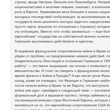
страны, вроде Австрии, Бельгии или Люксембурга. Непри
националистами и многими левыми, означает, в конечном 
роль в Европе. Уравнивание веса больших и малых нацио
выгодных последствий глобализации: за высокомерным в
государств легко различить контуры задетого нарциссизм
просто черта, внешняя по отношению к (провалу) сегодн
эту оппозицию. Вместо того чтобы заниматься — еще бо
европейские” государства на собственной военно-полит
Германия высокомерно действовали в одиночку.
В недавнем французском сопротивлении войне в Ираке оп
уйдем от проблем, не предпринимая никаких действий, 
бездеятельность Лиги наций в отношении Германии в 1930
работу” — это явное лицемерие: им потому и позволяют д
вмешательства. И стоит ли говорить о французском неок
время кризиса и бойни в Руанде)? А как насчет роли Фран
назад, разве не очевидно, что Франция и Германия озабо
после начала войны в Ираке та же Европа, что выступала 
война уже идет, перейдем к следующей теме — послевоен
формальный долг и выразили протест, теперь займемся д
посткоммунистических стран Восточной Европы, которые 
жаловаться на то, что европейское сопротивление США б
пытаясь заявить о себе как об автономном политическом 