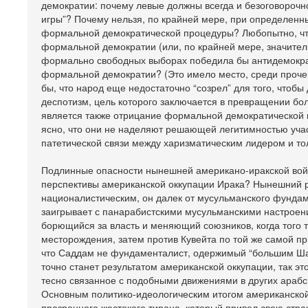
демократии: почему левые должны всегда и безоговороч
игры”? Почему нельзя, по крайней мере, при определенны
формальной демократической процедуры? Любопытно, что
формальной демократии (или, по крайней мере, значител
формально свободных выборах победила бы антидемокра
формальной демократии? (Это имело место, среди прочег
бы, что народ еще недостаточно “созрел” для того, чтоб
деспотизм, цель которого заключается в превращении б
является также отрицание формальной демократической 
ясно, что они не наделяют решающей легитимностью уча
патетической связи между харизматическим лидером и т
Подлинные опасности нынешней американо-иракской войны
перспективы американской оккупации Ирака? Нынешний р
националистическим, он далек от мусульманского фунда
заигрывает с панарабистскими мусульманскими настроени
борющийся за власть и меняющий союзников, когда того 
месторождения, затем против Кувейта по той же самой п
что Саддам не фундаменталист, одержимый “большим Шайт
точно станет результатом американской оккупации, так 
тесно связанное с подобными движениями в других арабс
Основным политико-идеологическим итогом американской 
презренного жестокого тирана, который привел свою стран