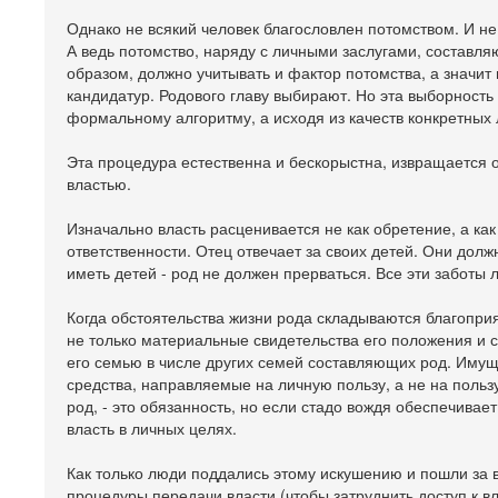
Однако не всякий человек благословлен потомством. И не
А ведь потомство, наряду с личными заслугами, составля
образом, должно учитывать и фактор потомства, а значит
кандидатур. Родового главу выбирают. Но эта выборность 
формальному алгоритму, а исходя из качеств конкретных
Эта процедура естественна и бескорыстна, извращается 
властью.
Изначально власть расценивается не как обретение, а ка
ответственности. Отец отвечает за своих детей. Они до
иметь детей - род не должен прерваться. Все эти заботы 
Когда обстоятельства жизни рода складываются благоприят
не только материальные свидетельства его положения и 
его семью в числе других семей составляющих род. Имущ
средства, направляемые на личную пользу, а не на польз
род, - это обязанность, но если стадо вождя обеспечивае
власть в личных целях.
Как только люди поддались этому искушению и пошли за
процедуры передачи власти (чтобы затруднить доступ к 