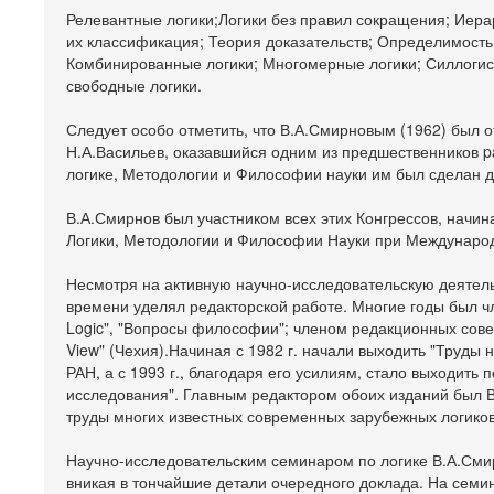
Релевантные логики;Логики без правил сокращения; Иера
их классификация; Теория доказательств; Определимост
Комбинированные логики; Многомерные логики; Силлогис
свободные логики.
Следует особо отметить, что В.А.Смирновым (1962) был о
Н.А.Васильев, оказавшийся одним из предшественников pa
логике, Методологии и Философии науки им был сделан докла
В.А.Смирнов был участником всех этих Конгрессов, начиная
Логики, Методологии и Философии Науки при Междунаро
Несмотря на активную научно-исследовательскую деятель
времени уделял редакторской работе. Многие годы был член
Logic", "Вопросы философии"; членом редакционных советов
View" (Чехия).Начиная с 1982 г. начали выходить "Труды
РАН, а с 1993 г., благодаря его усилиям, стало выходить
исследования". Главным редактором обоих изданий был В
труды многих известных современных зарубежных логиков
Научно-исследовательским семинаром по логике В.А.Смирн
вникая в тончайшие детали очередного доклада. На семи