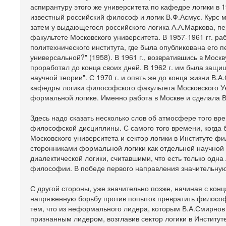
аспирантуру этого же университета по кафедре логики в 
известный российский философ и логик В.Ф.Асмус. Курс м
затем у выдающегося российского логика А.А.Маркова, п
факультете Московского университета. В 1957-1961 гг.
политехнического института, где была опубликована его 
универсальной?" (1958). В 1961 г., возвратившись в Моск
проработал до конца своих дней. В 1962 г. им была защ
научной теории". С 1970 г. и опять же до конца жизни В.
кафедры логики философского факультета Московского У
формальной логике. Именно работа в Москве и сделала 
Здесь надо сказать несколько слов об атмосфере того вр
философской дисциплины. С самого того времени, когда 
Московского университета и сектор логики в Институте 
сторонниками формальной логики как отдельной научной
диалектической логики, считавшими, что есть только одна 
философии. В победе первого направления значительную
С другой стороны, уже значительно позже, начиная с кон
напряженную борьбу против попыток превратить философс
тем, что из неформального лидера, которым В.А.Смирнов 
признанным лидером, возглавив сектор логики в Институт