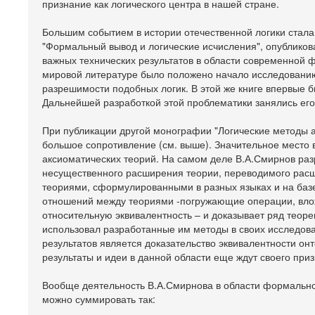
признание как логического центра в нашей стране.
Большим событием в истории отечественной логики стала 
"Формальный вывод и логические исчисления", опубликов
важных технических результатов в области современной
мировой литературе было положено начало исследованию
разрешимости подобных логик. В этой же книге впервые 
Дальнейшей разработкой этой проблематики занялись его
При публикации другой монографии "Логические методы а
большое сопротивление (см. выше). Значительное место в
аксиоматических теорий. На самом деле В.А.Смирнов ра
несущественного расширения теории, переводимого рас
теориями, сформулированными в разных языках и на базе
отношений между теориями -погружающие операции, влож
относительную эквивалентность – и доказывает ряд теор
использовал разработанные им методы в своих исследов
результатов является доказательство эквивалентности он
результаты и идеи в данной области еще ждут своего при
Вообще деятельность В.А.Смирнова в области формально
можно суммировать так: