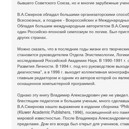
бывшего Советского Союза, но и многие зарубежные учен
В.А.Смирнов обладал большими организаторскими способ
Всесоюзных, а позднее - Всероссийских и Международных
Обладая большим международным авторитетом В.А.Смирно
один Российско-японский симпозиум по логике. Был приг
других странах.
Можно сказать, что в последние годы жизни его творческ
становится руководителем Отдела Эпистемологии, Логики
исследований Российской Академии Наук. В 1990-1991 г. 
Развития Личности. В 1994 г. под его руководством выхо
диагностика", а в 1996 г. выходит коллективная монографи
главным редактором и одним из авторов которой он являет
оснащенное компьютерной программой.
Однако эту книгу Владимир Александрович уже не увидел
блестящим педагогом и большим ученым, много сделавши
В.А.Смирнова нашло выражение в издании сборника “Philosop
(Kluwer Academic Publishers, 1996), посвященной его пам
мировой известностью. После Владимира Александровича 
пределами. Дом его всегда был открыт для учеников, став