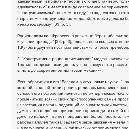
адекватными; и принятие теории включает, как веру, тольк
адекватностью” имеется в виду совпадение эмпирических
“конструктивизмом” он имеет в виду “взгляд, согласно ко
открытием: конструирование моделей, которые должны б
ненаблюдаемому” [33, р. 5].
Рационализм ван Фраассен в расчет не берет, ибо счита
изучении природы” [33, р. 3], однако, если всерьез отне
Т.Куном и другими постпозитивистами, то такое пренебр
2. ”Конструктивно-рационалистическая” модель физическ
Третья, авторская позиция получена в результате рассмо
вплоть до современной квантовой механики.
Если обратиться к его “Беседам о двух новых науках...”,
которой, с нашей точки зрения, родилась механика и вся 
основой его построений является не эмпирическое наблюд
применить во всяких своих приспособлениях самые просты
из состояния покоя и падающий со значительной высоты, 
думать, что подобное приращение происходит в самой пр
дело, то найдем, что нет приращения более простого, чем
работы Галилея такова: задается закон движения – тела п
и в результате мысленных физических экспериментов про