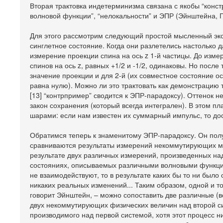
Вторая трактовка индетерминизма связана с якобы “конс
волновой функции”, “нелокальности” и ЭПР (Эйнштейна, 
Для этого рассмотрим следующий простой мысленный экс
синглетное состояние. Когда они разлетелись настолько
измерение проекции спина на ось z 1-й частицы. До изме
спинов на ось z, равных +1/2 и -1/2, одинаковы. Но после
значение проекции и для 2-й (их совместное состояние о
равна нулю). Можно ли это трактовать как демонстрацию 
[13] “контрпример” сводится к ЭПР-парадоксу). Оттенок
закон сохранения (который всегда интегрален). В этом п
шарами: если нам известен их суммарный импульс, то дос
Обратимся теперь к знаменитому ЭПР-парадоксу. Он пол
сравниваются результаты измерений некоммутирующих межд
результате двух различных измерений, произведенных над
состояниях, описываемых различными волновыми функциям
не взаимодействуют, то в результате каких бы то ни был
никаких реальных изменений... Таким образом, одной и т
говорит Эйнштейн, – можно сопоставить две различные (в
двух некоммутирующих физических величин над второй сис
производимого над первой системой, хотя этот процесс н