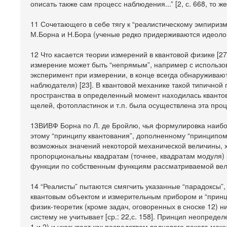
описать также сам процесс наблюдения...” [2, с. 668, то же
11 Сочетающего в себе тягу к “реалистическому эмпиризм
М.Борна и Н.Бора (ученые редко придерживаются идеолог
12 Что касается теории измерений в квантовой физике [27]
измерение может быть “непрямым”, например с использов
эксперимент при измерении, в конце всегда обнаруживаю
наблюдателя) [23]. В квантовой механике такой типичной 
пространства в определенный момент находилась кванто
щелей, фотопластинок и т.п. была осуществлена эта про
13ВИВФ Борна по Л. де Бройлю, чья формулировка наибол
этому “принципу квантования”, дополненному “принципом
возможных значений некоторой механической величины, х
пропорциональны квадратам (точнее, квадратам модуля)
функции по собственным функциям рассматриваемой велич
14 “Реалисты” пытаются смягчить указанные “парадоксы”
квантовым объектом и измерительным прибором и “принцип
физик-теоретик (кроме задач, оговоренных в сноске 12) 
систему не учитывает [ср.: 22,с. 158]. Принцип неопреде
1 и 2) и указывает как посредством волнового пакета мо