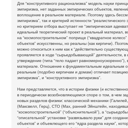
Для “конструктивного рационализма” модель науки принц
эмпиризма, нет заданных эмпирических объектов, явлений.
воплощение в реальном материале. Поэтому здесь бессмы
эмпиризма”, так и критерий истинности “реалистического
но критерием отбора выступает не “эмпирическая адекват
идеальный теоретический проект в реальный материал, в
на “космопостроительном” поприще (“квадратное колесо
объектов” искусственны, но реальны (как кирпичи). Поэт
можно относиться к ним как к “действительно существую
проявляется в ходе “сырьедобывающей” деятельности, в к
утверждение (типа “тело падает равномерноускоренно”)
материале. Отношение к фундаментальным идеальным объ
реальным (подобно кирпичам и домам) отличает позицию 
эмпиризма”, и “конструктивного эмпиризма”.
Нам представляется, что в истории физики (и естественн
в периодически возобновляющемся споре о том, в чем зад
новых разделов физики: классической механики (Галилей,
(Максвелл, Герц), СТО (Мах, ранний Эйнштейн, находивш
“космопостроительной” (“объяснительной”), а “сырьедобы
“описательной” установке “развязывало руки” для созда
объектов” и объемлющего его “ядра раздела науки”, кото