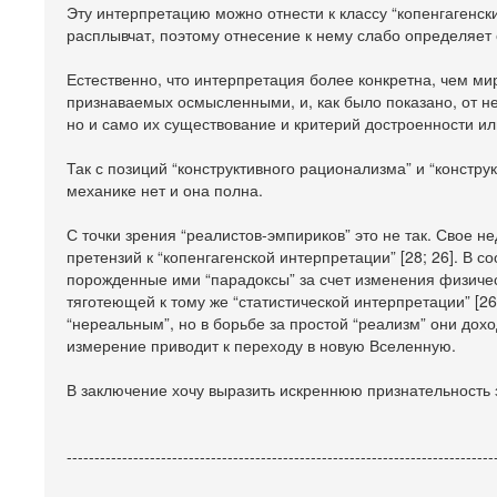
Эту интерпретацию можно отнести к классу “копенгагенск
расплывчат, поэтому отнесение к нему слабо определяет
Естественно, что интерпретация более конкретна, чем ми
признаваемых осмысленными, и, как было показано, от не
но и само их существование и критерий достроенности ил
Так с позиций “конструктивного рационализма” и “констру
механике нет и она полна.
С точки зрения “реалистов-эмпириков” это не так. Свое 
претензий к “копенгагенской интерпретации” [28; 26]. В 
порожденные ими “парадоксы” за счет изменения физическ
тяготеющей к тому же “статистической интерпретации” [2
“нереальным”, но в борьбе за простой “реализм” они дох
измерение приводит к переходу в новую Вселенную.
В заключение хочу выразить искреннюю признательность 
-----------------------------------------------------------------------------