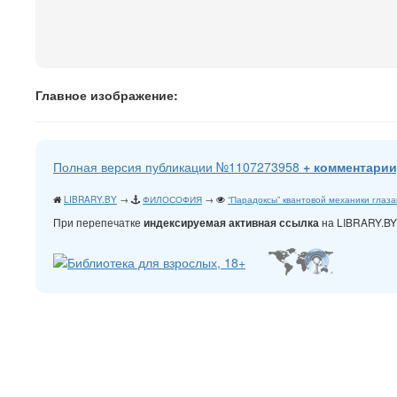
Главное изображение:
Полная версия публикации №1107273958
+ комментарии
LIBRARY.BY
→
ФИЛОСОФИЯ
→
“Парадоксы” квантовой механики глаза
При перепечатке
на LIBRARY.B
индексируемая активная ссылка