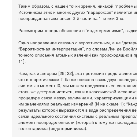
Таким образом, с нашей точки зрения, никакой “проблемы
Источником этих и многих других “парадоксов” является
неоправданная экспансия 2-й части на 1-ю или 3-ю.
Рассмотрим теперь обвинения в “индетерминизме”, выдви
Одно направление связано с вероятностным, а не “дете
“Вероятностная интерпретация”, по словам Луи де Бройл
точного описания атомных явлений как происходящих в пр
11].
Нам, как и авторам [28; 22], эта претензия представляе
что в теоретическом Т-блоке описана связь двух последов
системы в момент t0, мы можем предсказать ее состояние
столь же детерминистичен, как и в классической механик
процедуре связи между величинами, характеризующими и
им значениями реальных измерений (И на схеме 1): “Каждо
результаты которой выражаются в виде распределения веро
связи идеального состояния системы с реальным предпол
элемент неопределенности (который к тому же последова
волюнтаризма (индетерминизма).