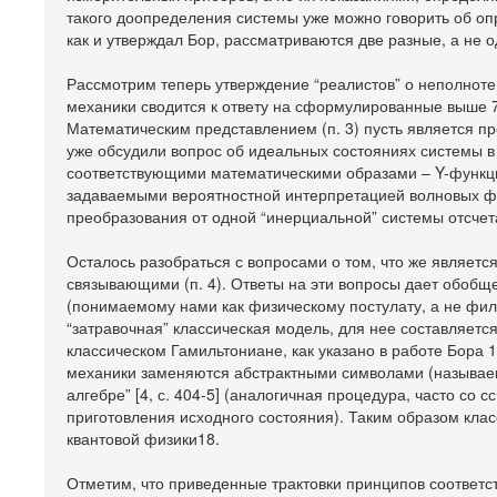
такого доопределения системы уже можно говорить об оп
как и утверждал Бор, рассматриваются две разные, а не 
Рассмотрим теперь утверждение “реалистов” о неполноте
механики сводится к ответу на сформулированные выше 
Математическим представлением (п. 3) пусть является 
уже обсудили вопрос об идеальных состояниях системы в
соответствующими математическими образами – Y-функциям
задаваемыми вероятностной интерпретацией волновых фун
преобразования от одной “инерциальной” системы отсчета
Осталось разобраться с вопросами о том, что же является
связывающими (п. 4). Ответы на эти вопросы дает обобщ
(понимаемому нами как физическому постулату, а не фил
“затравочная” классическая модель, для нее составляетс
классическом Гамильтониане, как указано в работе Бора 
механики заменяются абстрактными символами (называе
алгебре” [4, с. 404-5] (аналогичная процедура, часто со
приготовления исходного состояния). Таким образом кла
квантовой физики18.
Отметим, что приведенные трактовки принципов соответс