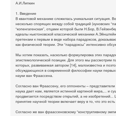
А.И.Липкин
1. Введение
В квантовой механике сложилась уникальная ситуация. Во
несколько спорящих между собой традиций (куновских “па
“копенгагенская”, отцами которой были Н.Бор, В.Гейзенб
идеалы ньютоновской классической механики А.Эйнштей
претензии к первым в виде набора парадоксов, доказываю
как физической теории. Эти “парадоксы” интенсивно обсужд
Мы хотим показать, насколько формулировка этих парадо
эпистемологической позиции. Для этого мы рассмотрим па
которых, развиваемая автором [14], малоизвестна и поэ
обсуждающихся в современной философии науки первых 
науки ван Фраассена.
Согласно ван Фраассену, его оппоненты – представители 
наука дает нам, является истинной картиной мира,... и с
продвигается посредством открытий, а не изобретений... 
принятие научной теории включает веру в то, что это есть и
Согласно же ван фраассеновскому “конструктивному эмпир