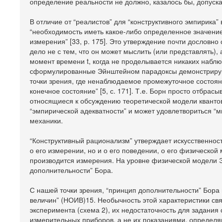
определение реальности не должно, казалось бы, допускать 
В отличие от “реалистов” для “конструктивного эмпирика”
“необходимость иметь какое-либо определенное значение 
измерения” [33, р. 175]. Это утверждение почти дословн
дело не с тем, что он может мыслить (или представлять), 
момент времени t, когда не проделывается никаких наблю
сформулированные Эйнштейном парадоксы демонстрирую
точки зрения, где ненаблюдаемое промежуточное состоян
конечное состояние” [5, с. 171]. Т.е. Борн просто отбр
относящиеся к обсуждению теоретической модели квантов
“эмпирической адекватности” и может удовлетвориться “
механики.
“Конструктивный рационализм” утверждает искусственност
о его измерении, но и о его поведении, о его физической
производится измерения. На уровне физической модели 
дополнительности” Бора.
С нашей точки зрения, “принцип дополнительности” Бора
величин” (НОИВ)15. Необычность этой характеристики свя
эксперимента (схема 2), их недостаточность для задани
измерительных приборов, а не их показаниями, определя