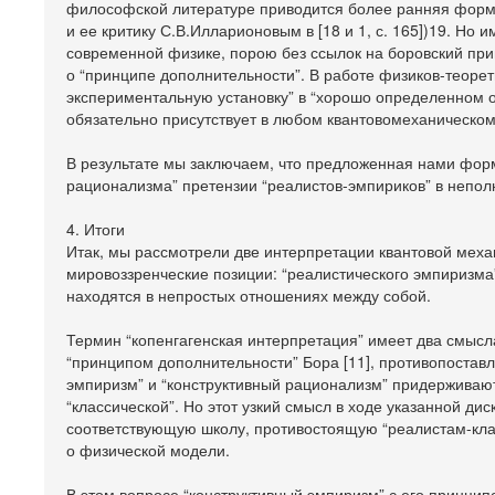
философской литературе приводится более ранняя форму
и ее критику С.В.Илларионовым в [18 и 1, с. 165])19. Н
современной физике, порою без ссылок на боровский принц
о “принципе дополнительности”. В работе физиков-теоре
экспериментальную установку” в “хорошо определенном оп
обязательно присутствует в любом квантовомеханическо
В результате мы заключаем, что предложенная нами форм
рационализма” претензии “реалистов-эмпириков” в непол
4. Итоги
Итак, мы рассмотрели две интерпретации квантовой механ
мировоззренческие позиции: “реалистического эмпиризма”
находятся в непростых отношениях между собой.
Термин “копенгагенская интерпретация” имеет два смысла
“принципом дополнительности” Бора [11], противопоставл
эмпиризм” и “конструктивный рационализм” придерживают
“классической”. Но этот узкий смысл в ходе указанной ди
соответствующую школу, противостоящую “реалистам-клас
о физической модели.
В этом вопросе “конструктивный эмпиризм” с его принципо