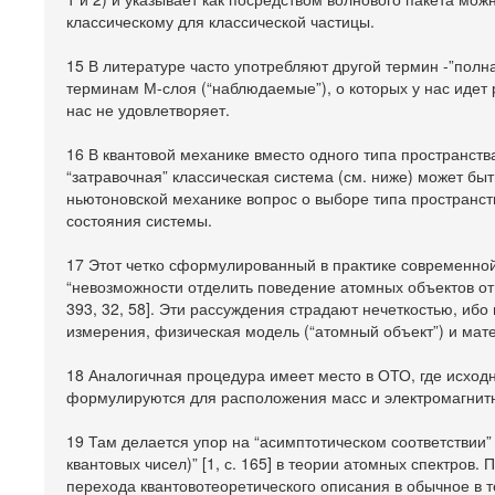
классическому для классической частицы.
15 В литературе часто употребляют другой термин -”пол
терминам М-слоя (“наблюдаемые”), о которых у нас идет
нас не удовлетворяет.
16 В квантовой механике вместо одного типа пространств
“затравочная” классическая система (см. ниже) может бы
ньютоновской механике вопрос о выборе типа пространст
состояния системы.
17 Этот четко сформулированный в практике современной
“невозможности отделить поведение атомных объектов от 
393, 32, 58]. Эти рассуждения страдают нечеткостью, иб
измерения, физическая модель (“атомный объект”) и мат
18 Аналогичная процедура имеет место в ОТО, где исходн
формулируются для расположения масс и электромагнит
19 Там делается упор на “асимптотическом соответствии”
квантовых чисел)” [1, с. 165] в теории атомных спектров
перехода квантовотеоретического описания в обычное в тех