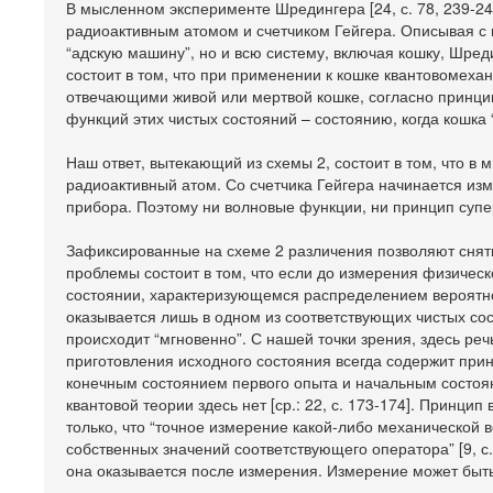
В мысленном эксперименте Шредингера [24, с. 78, 239-24
радиоактивным атомом и счетчиком Гейгера. Описывая с
“адскую машину”, но и всю систему, включая кошку, Шред
состоит в том, что при применении к кошке квантовомеха
отвечающими живой или мертвой кошке, согласно принцип
функций этих чистых состояний – состоянию, когда кошка 
Наш ответ, вытекающий из схемы 2, состоит в том, что в
радиоактивный атом. Со счетчика Гейгера начинается изм
прибора. Поэтому ни волновые функции, ни принцип супе
Зафиксированные на схеме 2 различения позволяют снять
проблемы состоит в том, что если до измерения физичес
состоянии, характеризующемся распределением вероятно
оказывается лишь в одном из соответствующих чистых со
происходит “мгновенно”. С нашей точки зрения, здесь реч
приготовления исходного состояния всегда содержит при
конечным состоянием первого опыта и начальным состоян
квантовой теории здесь нет [ср.: 22, с. 173-174]. Принц
только, что “точное измерение какой-либо механической 
собственных значений соответствующего оператора” [9, с.
она оказывается после измерения. Измерение может быть 