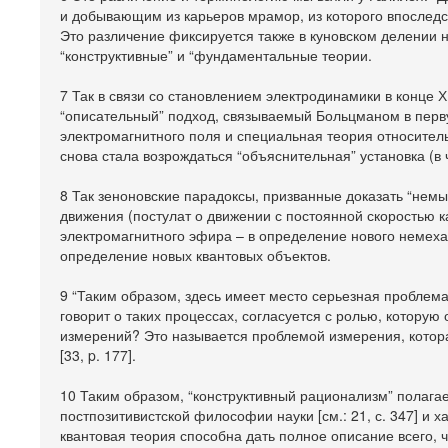
и добывающим из карьеров мрамор, из которого впоследст
Это различение фиксируется также в куновском делении 
“конструктивные” и “фундаментальные теории.
7 Так в связи со становлением электродинамики в конце 
“описательный” подход, связываемый Больцманом в первую
электромагнитного поля и специальная теория относител
снова стала возрождаться “объяснительная” установка (в 
8 Так зеноновские парадоксы, призванные доказать “нем
движения (постулат о движении с постоянной скоростью к
электромагнитного эфира – в определение нового немехан
определение новых квантовых объектов.
9 “Таким образом, здесь имеет место серьезная проблема
говорит о таких процессах, согласуется с ролью, котору
измерений? Это называется проблемой измерения, котор
[33, p. 177].
10 Таким образом, “конструктивный рационализм” полаг
постпозитивистской философии науки [см.: 21, с. 347] и
квантовая теория способна дать полное описание всего, 