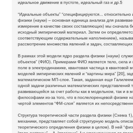
идеальное движение в пустоте, идеальный газ и др.5
“Идеальные объекты” “специфицируются... относительно ид
физики (науки) – основная единица анализа для развива
измерение в качестве своих составляющих) мы сначала б
исходный эмпирический материал. Затем он определяется
соответствующим содержательным наполнением), называе
рассмотрение множества явлений и задач, составляющих 
В рамках этой модели ядро раздела физики (науки) служ
объектов” (ФИО). Примерами ФИО является тело, сила и 
поле в электродинамике, квантовая частица в квантовой 
моделей эмпирических явлений и “картины мира” [20], з
математическом МП-слое. Такая, заданная еще Галилеем
одной задачи различных математических представлений ти
развивающейся за счет работы как в модельном, так и в м
философами из-за того, что в послелоренцевой физике н
чертой элементов “ФМ-слоя” является их непосредствен
Структура теоретической части раздела физики (Схема 1
механики, представляет собой структурную модель описа
теоретического определения физики в целом). В ней “фи
“тела-системы” – А, “времени”- t и изменяющихся со врем