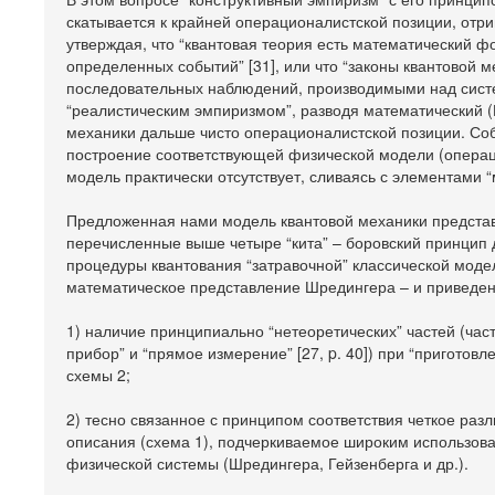
скатывается к крайней операционалистской позиции, от
утверждая, что “квантовая теория есть математический
определенных событий” [31], или что “законы квантовой 
последовательных наблюдений, производимыми над системо
“реалистическим эмпиризмом”, разводя математический (
механики дальше чисто операционалистской позиции. Соб
построение соответствующей физической модели (операц
модель практически отсутствует, сливаясь с элементами 
Предложенная нами модель квантовой механики представ
перечисленные выше четыре “кита” – боровский принцип 
процедуры квантования “затравочной” классической моде
математическое представление Шредингера – и приведенн
1) наличие принципиально “нетеоретических” частей (час
прибор” и “прямое измерение” [27, p. 40]) при “приготовле
схемы 2;
2) тесно связанное с принципом соответствия четкое раз
описания (схема 1), подчеркиваемое широким использов
физической системы (Шредингера, Гейзенберга и др.).