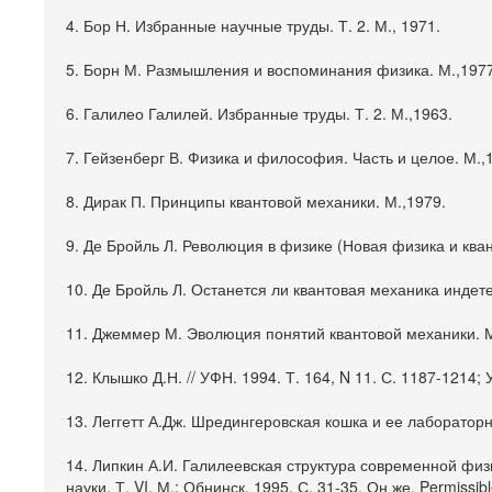
4. Бор Н. Избранные научные труды. Т. 2. М., 1971.
5. Борн М. Размышления и воспоминания физика. М.,1977
6. Галилео Галилей. Избранные труды. Т. 2. М.,1963.
7. Гейзенберг В. Физика и философия. Часть и целое. М.,
8. Дирак П. Принципы квантовой механики. М.,1979.
9. Де Бройль Л. Революция в физике (Новая физика и кван
10. Де Бройль Л. Останется ли квантовая механика индет
11. Джеммер М. Эволюция понятий квантовой механики. М
12. Клышко Д.Н. // УФН. 1994. Т. 164, N 11. С. 1187-1214; 
13. Леггетт А.Дж. Шредингеровская кошка и ее лабораторны
14. Липкин А.И. Галилеевская структура современной фи
науки. Т. VI. М.; Обнинск, 1995. С. 31-35. Он же. Permissibl