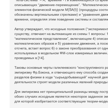
описывающих “движение-перемещение”. “Математическое 
элементов физической модели М{SА(t)} (процедуры соот
обозначены вертикальными стрелками) и “уравнения дви
времени, определяя этим поведение системы и составл
Автор утверждает, что исходные положения (“эксперимен
существу, отвечают на вытекающие из схемы 1 вопросы: 1)
“математическом представлении”, включающем 4) описан
математических образов и 5) уравнении движения, а пос
отсчета, встает вопрос 6) о законе преобразования от од
используемых в модельном ФМ-слое измеримых величин. 
проводимых в [14].
Таковы основные черты галилеевского “конструктивного р
эмпиризму Фр.Бэкона, и отвечающего ему способа созда
разделов физики в ходе “сырьедобывающей” научной дея
деятельности строят модели различных явлений природы 
Для эмпиризма нет принципиальной разницы между постр
обоих случаях исходным является некоторое заданное эм
для которой изобретаются соответствующие теории-моде