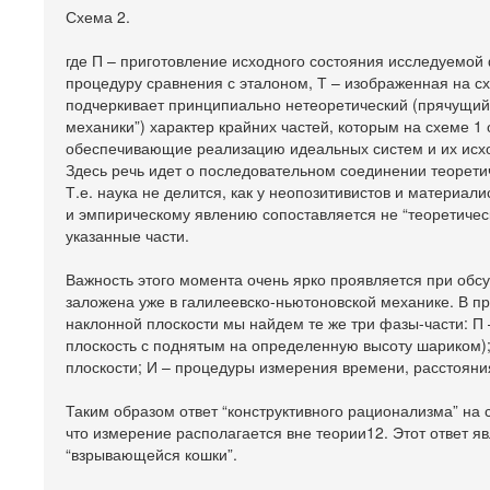
Схема 2.
где П – приготовление исходного состояния исследуемой
процедуру сравнения с эталоном, Т – изображенная на сх
подчеркивает принципиально нетеоретический (прячущийс
механики”) характер крайних частей, которым на схеме 1
обеспечивающие реализацию идеальных систем и их исхо
Здесь речь идет о последовательном соединении теорети
Т.е. наука не делится, как у неопозитивистов и материали
и эмпирическому явлению сопоставляется не “теоретическ
указанные части.
Важность этого момента очень ярко проявляется при обсу
заложена уже в галилеевско-ньютоновской механике. В 
наклонной плоскости мы найдем те же три фазы-части: П
плоскость с поднятым на определенную высоту шариком)
плоскости; И – процедуры измерения времени, расстояния
Таким образом ответ “конструктивного рационализма” на
что измерение располагается вне теории12. Этот ответ 
“взрывающейся кошки”.