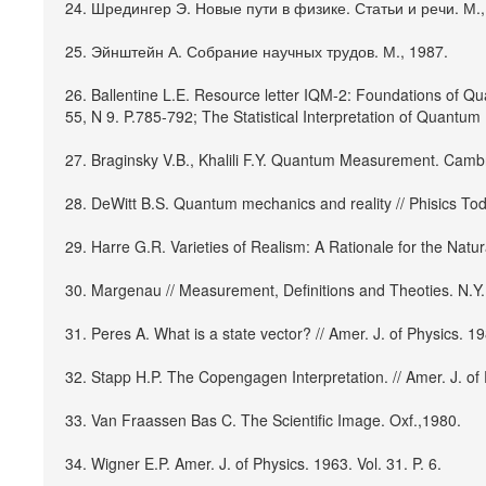
24. Шредингер Э. Новые пути в физике. Статьи и речи. М.
25. Эйнштейн А. Собрание научных трудов. М., 1987.
26. Ballentine L.E. Resource letter IQM-2: Foundations of Qua
55, N 9. P.785-792; The Statistical Interpretation of Quantum
27. Braginsky V.B., Khalili F.Y. Quantum Measurement. Camb
28. DeWitt B.S. Quantum mechanics and reality // Phisics Today
29. Harre G.R. Varieties of Realism: A Rationale for the Natur
30. Margenau // Measurement, Definitions and Theoties. N.Y.;
31. Peres A. What is a state vector? // Amer. J. of Physics. 1
32. Stapp H.P. The Copengagen Interpretation. // Amer. J. of 
33. Van Fraassen Bas C. The Scientific Image. Oxf.,1980.
34. Wigner E.P. Amer. J. of Physics. 1963. Vol. 31. P. 6.