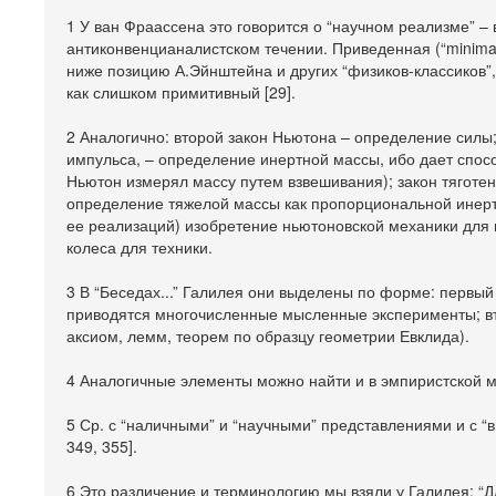
1 У ван Фраассена это говорится о “научном реализме” 
антиконвенцианалистском течении. Приведенная (“minim
ниже позицию А.Эйнштейна и других “физиков-классиков”
как слишком примитивный [29].
2 Аналогично: второй закон Ньютона – определение силы
импульса, – определение инертной массы, ибо дает спос
Ньютон измерял массу путем взвешивания); закон тяготен
определение тяжелой массы как пропорциональной инертн
ее реализаций) изобретение ньютоновской механики для 
колеса для техники.
3 В “Беседах...” Галилея они выделены по форме: первый 
приводятся многочисленные мысленные эксперименты; вто
аксиом, лемм, теорем по образцу геометрии Евклида).
4 Аналогичные элементы можно найти и в эмпиристской мо
5 Ср. с “наличными” и “научными” представлениями и с “
349, 355].
6 Это различение и терминологию мы взяли у Галилея: “