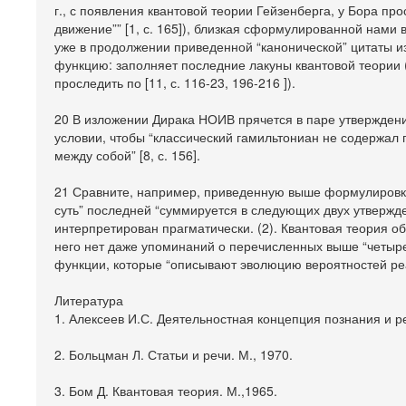
г., с появления квантовой теории Гейзенберга, у Бора про
движение”” [1, с. 165]), близкая сформулированной нами
уже в продолжении приведенной “канонической” цитаты из р
функцию: заполняет последние лакуны квантовой теории 
проследить по [11, с. 116-23, 196-216 ]).
20 В изложении Дирака НОИВ прячется в паре утверждений
условии, чтобы “классический гамильтониан не содержал
между собой” [8, с. 156].
21 Сравните, например, приведенную выше формулировку 
суть” последней “суммируется в следующих двух утвержд
интерпретирован прагматически. (2). Квантовая теория 
него нет даже упоминаний о перечисленных выше “четырех
функции, которые “описывают эволюцию вероятностей реа
Литература
1. Алексеев И.С. Деятельностная концепция познания и р
2. Больцман Л. Статьи и речи. М., 1970.
3. Бом Д. Квантовая теория. М.,1965.