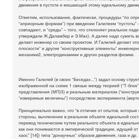
движения в пустоте и мешающей этому идеальному движе
Отметим, использование, фактически, процедуры “по опр
“априорным формам”) при введении Галилеем “пустоты” –
совпадают, и “среды” – того, что отклоняет реальное пад
утверждали Ж.Даламбер и Э.Мах). А далее надо суметь во
делает инженер со своим проектом. И Галилей делает это
плоскости” и другие “конструктивные элементы” инженерн
механики2, электродинамики и других разделов физики.
Именно Галилей (в своих “Беседах...”) задал основу стр
изображенной на схеме 1 связью между теорией (“Т-блок”
представления (МП)3) и реальным материалом (“констру
“измеримые величины”) посредством эксперимента (верти
Принципиально важно, что “в отличие от опытов, которые
стороны, вычленение в реальном объекте идеальной сост
перевод техническим путем реального объекта в идеальное
как они понимаются в эмпирической традиции, идущей от
хаос” [14]) типа “донаучных” образов движения, газа и 