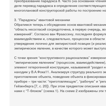
преобразование парадокса 8. Часто (на основании чтения
деле перевод парадокса в определение соответствующего 
многоплановой конструкторской работы по построению но
3. ”Парадоксы” квантовой механики
Обратимся теперь к обсуждению основ квантовой механики
“область несогласий сосредоточена, в первую очередь, в
измерений”. Согласно ван Фраассену, последняя форму
взаимодействием и, следовательно, процессом в области п
утверждение логично для эмпиристской позиции (и реалис
эмпирическое явление, в качестве которого может выступ
С точки зрения “конструктивного рационализма” измерение
“эмпирическим явлением” (процессом, взаимодействием)
элемент гетерогенной конструкции, называемой “раздел 
находим у В.А.Фока11. Анализируя структуру реального эк
приготовление объекта, поведение объекта в фиксирован
приборе – три части: “приготовляющую”, “рабочую” и “рег
Гейзенберга [7, с. 20]). При этом предметом описания к
нами с “Т-блоком” (схема 1). На схеме 2 изображены эти т