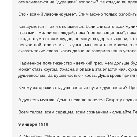
отмалчиваться на "дурацкие" вопросы? Не стыдно ли прек
Это - всякий лавочник умеет. Этим можно только озлобить
Как аукнется - так и откликнется. Если считаете всех жулик
глазами - миллионы людей, пока "непросвещенных", пока "
сходят с ума от самосудов, не могут выдержать крови, ко
несчастной голове: мы - глупые, мы понять но можем; а е
сказать такие слова, каких давно не говорила наша устал
Надменное политиканство - великий грех. Чем дольше буд
может стать кругом. Ужасна и опасна эта эластичная, су
душевностью. За душевностью - кровь. Душа кровь притяг
К чему загораживать душевностью пути к духовности? Прек
А дух есть музыка. Демон некогда повелел Сократу слуша
Всем телом, всем сердцем, всем сознанием - слушайте 
9 января 1918
И. Эренбург, "Интеллигенция и революция (Ответ Алексан