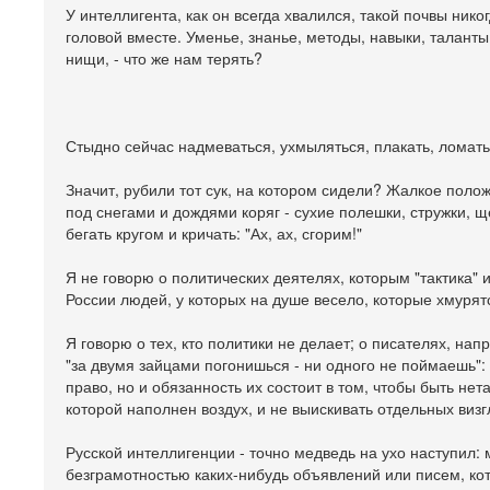
У интеллигента, как он всегда хвалился, такой почвы ник
головой вместе. Уменье, знанье, методы, навыки, талант
нищи, - что же нам терять?
Стыдно сейчас надмеваться, ухмыляться, плакать, ломать
Значит, рубили тот сук, на котором сидели? Жалкое поло
под снегами и дождями коряг - сухие полешки, стружки, ще
бегать кругом и кричать: "Ах, ах, сгорим!"
Я не говорю о политических деятелях, которым "тактика" 
России людей, у которых на душе весело, которые хмурят
Я говорю о тех, кто политики не делает; о писателях, нап
"за двумя зайцами погонишься - ни одного не поймаешь": 
право, но и обязанность их состоит в том, чтобы быть не
которой наполнен воздух, и не выискивать отдельных виз
Русской интеллигенции - точно медведь на ухо наступил: 
безграмотностью каких-нибудь объявлений или писем, ко