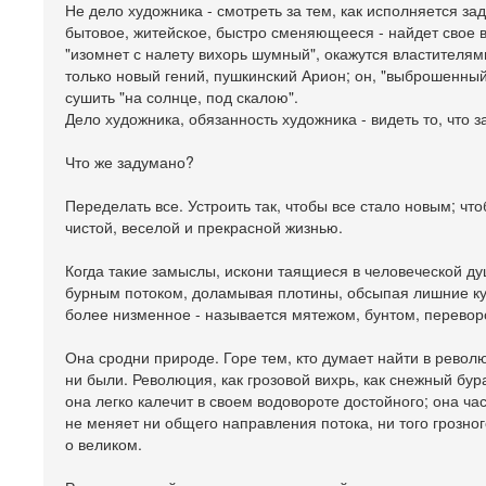
Не дело художника - смотреть за тем, как исполняется зад
бытовое, житейское, быстро сменяющееся - найдет свое вы
"изомнет с налету вихорь шумный", окажутся властителя
только новый гений, пушкинский Арион; он, "выброшенный
сушить "на солнце, под скалою".
Дело художника, обязанность художника - видеть то, что 
Что же задумано?
Переделать все. Устроить так, чтобы все стало новым; чт
чистой, веселой и прекрасной жизнью.
Когда такие замыслы, искони таящиеся в человеческой д
бурным потоком, доламывая плотины, обсыпая лишние кус
более низменное - называется мятежом, бунтом, перевор
Она сродни природе. Горе тем, кто думает найти в револ
ни были. Революция, как грозовой вихрь, как снежный бур
она легко калечит в своем водовороте достойного; она ча
не меняет ни общего направления потока, ни того грозного
о великом.