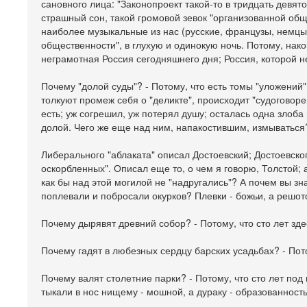
сановного лица: "Законопроект такой-то в тридцать девято
страшный сон, такой громовой зевок "организованной обще
наиболее музыкальные из нас (русские, французы, немцы -
общественности", в глухую и одинокую ночь. Потому, нако
неграмотная Россия сегодняшнего дня; Россия, которой н
Почему "долой суды"? - Потому, что есть томы "уложений" 
толкуют промеж себя о "деликте", происходит "судоговоре
есть; уж согрешил, уж потерял душу; осталась одна злоба 
долой. Чего же еще над ним, напакостившим, измываться
Либерального "аблаката" описал Достоевский; Достоевско
оскорбленных". Описал еще то, о чем я говорю, Толстой; а
как бы над этой могилой не "надругались"? А почем вы зн
поплевали и побросали окурков? Плевки - божьи, а решото
Почему дырявят древний собор? - Потому, что сто лет зде
Почему гадят в любезных сердцу барских усадьбах? - Потом
Почему валят столетние парки? - Потому, что сто лет по
тыкали в нос нищему - мошной, а дураку - образованност