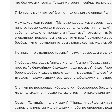
что без музыки, всякая "сухая материя" - сейчас только р
("Не тронь моих кругов" (лат.). - так сказал склонившийся
А лучшие люди говорят: "Мы разочаровались в своем наро
ничего, кроме хамства и зверства (а человек - тут, рядом
себе не находил от ненависти к "царизму", готовы опять б
вчерашние "пораженцы" ломают руки над "германским зас
безбожники от рождения готовы ставить свечки, молясь о
Не знаю, что страшнее: красный петух и самосуды в одно
Я обращаюсь ведь к "интеллигенции", а не к "буржуазии".
просто: "в ближайшем будущем наша возьмет", будет "поря
беречь добро и шкуру; пролетарии - "мерзавцы"; слово "то
дураками, задумавшими всю Европу взбаламутить, потряст
С этими не поспоришь, ибо дело их - бесспорное: брюшн
люди; слыхали они разве только о том, что нахрюкали им 
Семья: "Слушайся папу и маму". "Прикапливай деньги к ста
сынок, с уличными мальчишками, чтобы не опорочить роди