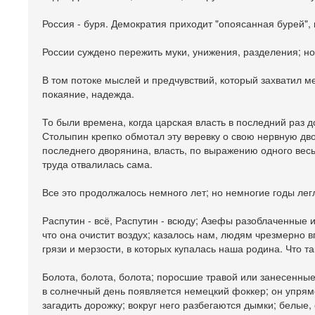
Россия - буря. Демократия приходит "опоясанная бурей", 
России суждено пережить муки, унижения, разделения; но 
В том потоке мыслей и предчувствий, который захватил ме
покаяние, надежда.
То были времена, когда царская власть в последний раз д
Столыпин крепко обмотал эту веревку о свою нервную дво
последнего дворянина, власть, по выражению одного весь
труда отвалилась сама.
Все это продолжалось немного лет; но немногие годы лег
Распутин - всё, Распутин - всюду; Азефы разоблаченные и
что она очистит воздух; казалось нам, людям чрезмерно 
грязи и мерзости, в которых купалась наша родина. Что т
Болота, болота, болота; поросшие травой или занесенные 
в солнечный день появляется немецкий фоккер; он упрямо
загадить дорожку; вокруг него разбегаются дымки; белые,