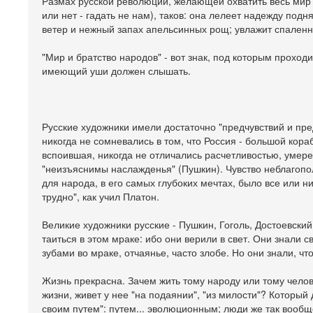
Размах русской революции, желающей охватить весь мир
или нет - гадать не нам), таков: она лелеет надежду под
ветер и нежный запах апельсинных рощ; увлажит спален
"Мир и братство народов" - вот знак, под которым проходи
имеющий уши должен слышать.
Русские художники имели достаточно "предчувствий и пред
никогда не сомневались в том, что Россия - большой кора
вспоившая, никогда не отличались расчетливостью, умеренн
"неизъяснимы наслажденья" (Пушкин). Чувство неблагопо
для народа, в его самых глубоких мечтах, было все или ни
трудно", как учил Платон.
Великие художники русские - Пушкин, Гоголь, Достоевский
таиться в этом мраке: ибо они верили в свет. Они знали с
зубами во мраке, отчаянье, часто злобе. Но они знали, чт
Жизнь прекрасна. Зачем жить тому народу или тому челов
жизни, живет у нее "на подаянии", "из милости"? Который 
своим путем": путем... эволюционным; люди же так вообще