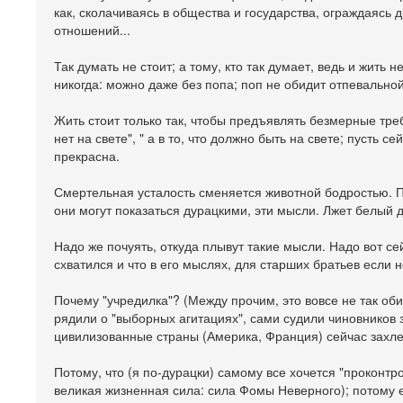
как, сколачиваясь в общества и государства, ограждаясь 
отношений...
Так думать не стоит; а тому, кто так думает, ведь и жить 
никогда: можно даже без попа; поп не обидит отпевальной 
Жить стоит только так, чтобы предъявлять безмерные требо
нет на свете", " а в то, что должно быть на свете; пусть се
прекрасна.
Смертельная усталость сменяется животной бодростью. П
они могут показаться дурацкими, эти мысли. Лжет белый д
Надо же почуять, откуда плывут такие мысли. Надо вот сей
схватился и что в его мыслях, для старших братьев если н
Почему "учредилка"? (Между прочим, это вовсе не так оби
рядили о "выборных агитациях", сами судили чиновников з
цивилизованные страны (Америка, Франция) сейчас захл
Потому, что (я по-дурацки) самому все хочется "проконтро
великая жизненная сила: сила Фомы Неверного); потому е