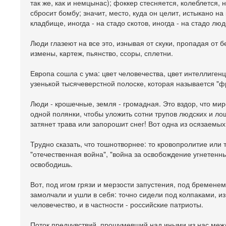
так же, как и немцынас); фоккер стесняется, колеблется,
сбросит бомбу; значит, место, куда он целит, истыкано н
кладбище, иногда - на стадо скотов, иногда - на стадо люд
Люди глазеют на все это, изнывая от скуки, пропадая от 
измены, картеж, пьянство, ссоры, сплетни.
Европа сошла с ума: цвет человечества, цвет интеллигенц
узенькой тысячеверстной полоске, которая называется "ф
Люди - крошечные, земля - громадная. Это вздор, что мир
одной полянки, чтобы уложить сотни трупов людских и ло
затянет трава или запорошит снег! Вот одна из осязаемых 
Трудно сказать, что тошнотворнее: то кровопролитие или т
"отечественная война", "война за освобождение угнетенны
освободишь.
Вот, под игом грязи и мерзости запустения, под бремене
замолчали и ушли в себя: точно сидели под колпаками, и
человечество, и в частности - российские патриоты.
Поток предчувствий, прошумевший над иными из нас между