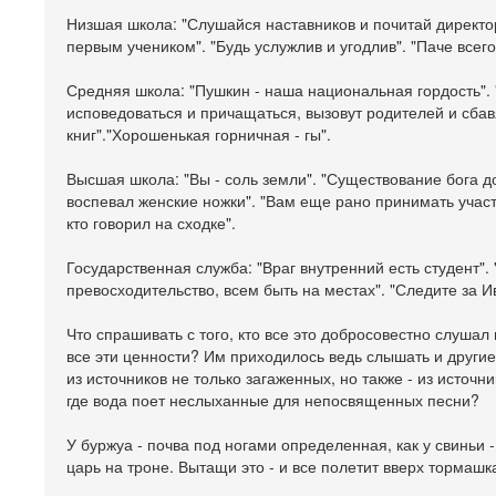
Низшая школа: "Слушайся наставников и почитай директор
первым учеником". "Будь услужлив и угодлив". "Паче всего
Средняя школа: "Пушкин - наша национальная гордость". 
исповедоваться и причащаться, вызовут родителей и сбав
книг"."Хорошенькая горничная - гы".
Высшая школа: "Вы - соль земли". "Существование бога д
воспевал женские ножки". "Вам еще рано принимать участ
кто говорил на сходке".
Государственная служба: "Враг внутренний есть студент". 
превосходительство, всем быть на местах". "Следите за 
Что спрашивать с того, кто все это добросовестно слушал
все эти ценности? Им приходилось ведь слышать и другие
из источников не только загаженных, но также - из источ
где вода поет неслыханные для непосвященных песни?
У буржуа - почва под ногами определенная, как у свиньи -
царь на троне. Вытащи это - и все полетит вверх тормашк