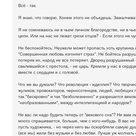
Всё - так.
Я знаю, что говорю. Конем этого не объедешь. Замалчиват
Я не сомневаюсь ни в чьем личном благородстве, ни в чь
цепи. Или на нас не лежат грехи отцов? - Если этого не чу
Не беспокойтесь. Неужели может пропасть хоть крупинка
"Совершенная любовь изгоняет страх". Не бойтесь разруше
потеряв их, народ не все потеряет. Дворец разрушаемый -
свалившийся с престола, - не царь. Кремли у нас в сердц
вместе с сердцем и с головой.
Что же вы думали? Что революция - идиллия? Что творчес
жуликов, провокаторов, черносотенцев, людей, любящих по
так "бескровно" и так "безболезненно" и разрешится веко
"необразованными", между интеллигенцией и народом?
Не вас ли надо будить теперь от "векового сна"? Не вам ли
много спрашивается, больше, чем с кого-нибудь. В вас не
пусть художника, - но через него вы оскорбляли самую д
(все мы) жили без музыки и без любви. Лучше уж молчать 