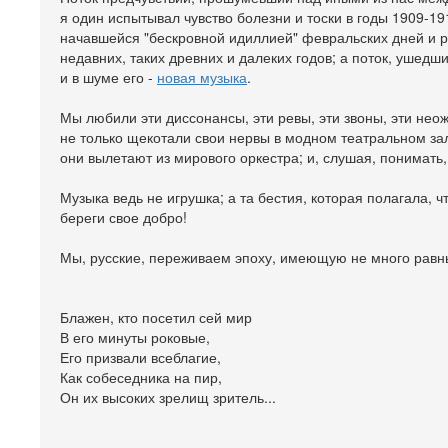
я один испытывал чувство болезни и тоски в годы 1909-19
начавшейся "бескровной идиллией" февральских дней и ра
недавних, таких древних и далеких годов; а поток, ушедш
и в шуме его -
новая музыка
.
Мы любили эти диссонансы, эти ревы, эти звоны, эти нео
не только щекотали свои нервы в модном театральном зал
они вылетают из мирового оркестра; и, слушая, понимать, ч
Музыка ведь не игрушка; а та бестия, которая полагала, ч
береги свое добро!
Мы, русские, переживаем эпоху, имеющую не много равн
Блажен, кто посетил сей мир
В его минуты роковые,
Его призвали всеблагие,
Как собеседника на пир,
Он их высоких зрелищ зритель...