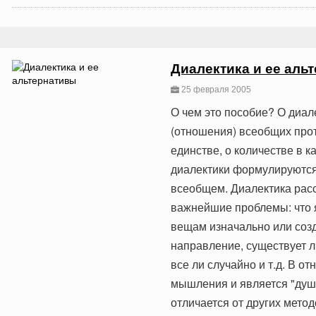
Диалектика и ее аль
25 февраля 2005
О чем это пособие? О диале
(отношения) всеобщих прот
единстве, о количестве в к
диалектики формулируются 
всеобщем. Диалектика расс
важнейшие проблемы: что я
вещам изначально или соз
направление, существует л
все ли случайно и т.д. В о
мышления и является "душ
отличается от других метод