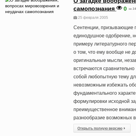
О загадке воображен
самопознания
0
за 2
25 февраля 2005
Сентенции, призывающие п
единодушное одобрение, н
примеру литературного пе
о том, что ему вообще не 
оригинальные мысли, неза
встречаются сравнительно
собой любопытную тему для
невозможным избежать обс
фундаментального характер
формулировки исходной зад
преимущественное внимани
разнообразие возможных в
Открыть полную версию