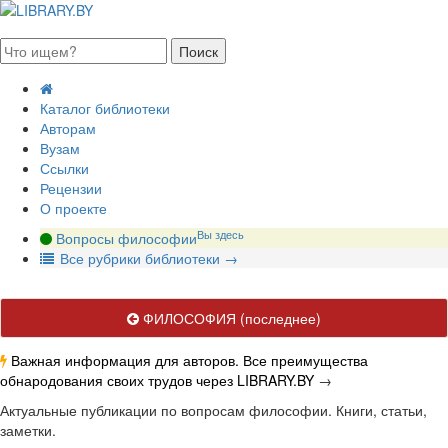
августа 2026, воскресенье
Каталог библиотеки
Авторам
Вузам
Ссылки
Рецензии
О проекте
Вы здесь
Вопросы философии
В
се рубрики библиотеки
→
ФИЛОСОФИЯ
(последнее)
Важная информация для авторов. Все преимущества
обнародования своих трудов через LIBRARY.BY
→
Актуальные публикации по вопросам философии. Книги, статьи,
заметки.