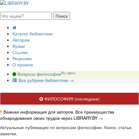
августа 2026, суббота
Каталог библиотеки
Авторам
Вузам
Ссылки
Рецензии
О проекте
Вы здесь
Вопросы философии
В
се рубрики библиотеки
→
ФИЛОСОФИЯ
(последнее)
Важная информация для авторов. Все преимущества
обнародования своих трудов через LIBRARY.BY
→
Актуальные публикации по вопросам философии. Книги, статьи,
заметки.