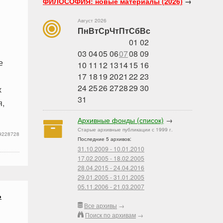
ФИЛОСОФИЯ: новые материалы (2026)
→
Август 2026
Пн
Вт
Ср
Чт
Пт
Сб
Вс
01
02
03
04
05
06
07
08
09
е
10
11
12
13
14
15
16
17
18
19
20
21
22
23
24
25
26
27
28
29
30
х
31
я,
Архивные фонды (список)
→
Старые архивные публикации с 1999 г.
9228728
Последние 5 архивов:
31.10.2009 - 10.01.2010
17.02.2005 - 18.02.2005
28.04.2015 - 24.04.2016
29.01.2005 - 31.01.2005
05.11.2006 - 21.03.2007
ь
Все архивы
→
Поиск по архивам
→