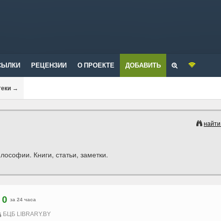
СЫЛКИ
РЕЦЕНЗИИ
О ПРОЕКТЕ
ДОБАВИТЬ
теки
→
найти
ософии. Книги, статьи, заметки.
0
за 24 часа
БЦБ LIBRARY.BY