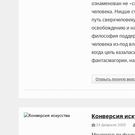
ознаменован не «с
человека. Ницше сч
путь сверхчеловек
освобождению и на
философия поддер
человека из-под вл
когда цель казалас
фантасмагории, на
Открыть полную вер
Конверсия иск
24 февраля 2005
Меняются ли функц