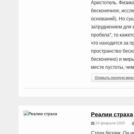
Аристотель. Физика 
бесконечное, иссл
оснований). Но сущ
затруднением для в
пробела", то кажет
что находится за п
пространство бескон
бесконечно) и миры
месте пустоты, чем
Открыть полную вер
Реалии страха
24 февраля 2005
Страх безлик. Он н