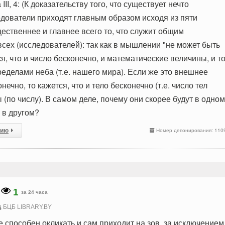
III, 4: (К доказательству того, что существует нечто
едователи приходят главным образом исходя из пяти
ественнее и главнее всего то, что служит общим
сех (исследователей): так как в мышлении "не может быть
ся, что и число бесконечно, и математические величины, и то
ределами неба (т.е. нашего мира). Если же это внешнее
ечно, то кажется, что и тело бесконечно (т.е. число тел
 (по числу). В самом деле, почему они скорее будут в одном
 в другом?
сию
Номер депонирования: 110
1
за 24 часа
БЦБ LIBRARY.BY
е способен окликать и сам приходит на зов, за исключением