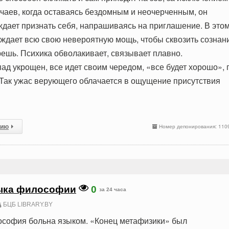
чаев, когда оставаясь бездомным и неочерченным, он
ждает признать себя, напрашиваясь на приглашение. В это
уждает всю свою невероятную мощь, чтобы сквозить сознан
решь. Психика обволакивает, связывает плавно.
ад укрощен, все идет своим чередом, «все будет хорошо», 
Так ужас верующего облачается в ощущение присутствия
сию
Номер депонирования: 110
ыка философии
0
за 24 часа
БЦБ LIBRARY.BY
софия больна языком. «Конец метафизики» был