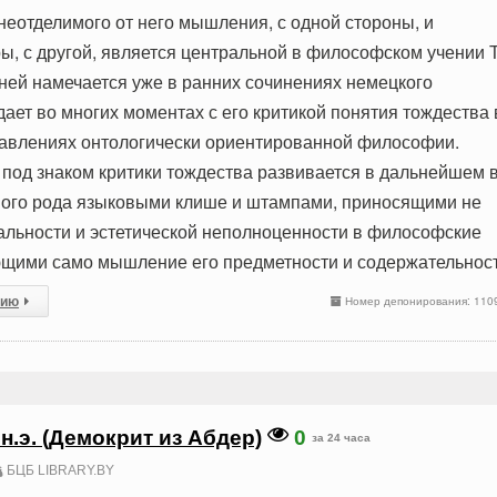
неотделимого от него мышления, с одной стороны, и
ы, с другой, является центральной в философском учении Т
 ней намечается уже в ранних сочинениях немецкого
ает во многих моментах с его критикой понятия тождества 
авлениях онтологически ориентированной философии.
о под знаком критики тождества развивается в дальнейшем 
ного рода языковыми клише и штампами, приносящими не
альности и эстетической неполноценности в философские
ющими само мышление его предметности и содержательност
сию
Номер депонирования: 110
 н.э. (Демокрит из Абдер)
0
за 24 часа
БЦБ LIBRARY.BY