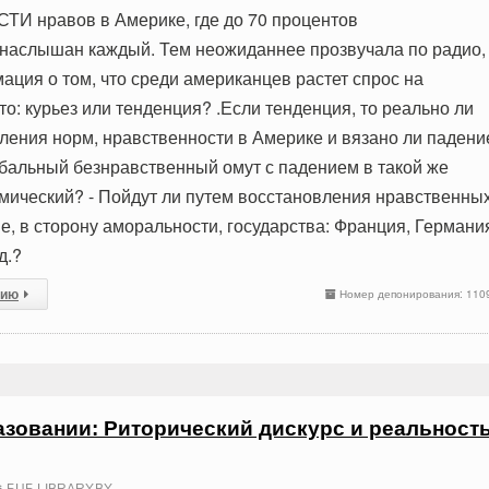
 нравов в Америке, где до 70 процентов
 наслышан каждый. Тем неожиданнее прозвучала по радио,
ция о том, что среди американцев растет спрос на
то: курьез или тенденция? .Если тенденция, то реально ли
ления норм, нравственности в Америке и вязано ли падени
обальный безнравственный омут с падением в такой же
ический? - Пойдут ли путем восстановления нравственны
е, в сторону аморальности, государства: Франция, Германи
д.?
сию
Номер депонирования: 110
азовании: Риторический дискурс и реальност