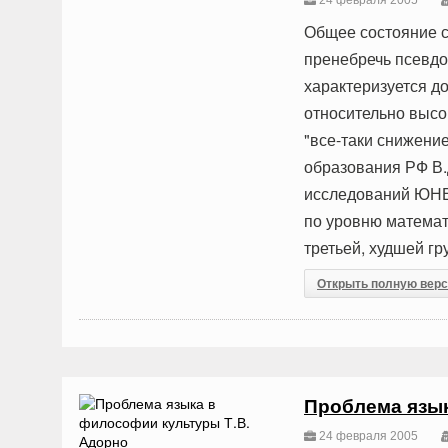
24 февраля 2005
Общее состояние с
пренебречь псевдо
характеризуется д
относительно высок
"все-таки снижение
образования РФ В.
исследований ЮНЕС
по уровню математ
третьей, худшей гру
Открыть полную вер
Проблема язык
24 февраля 2005