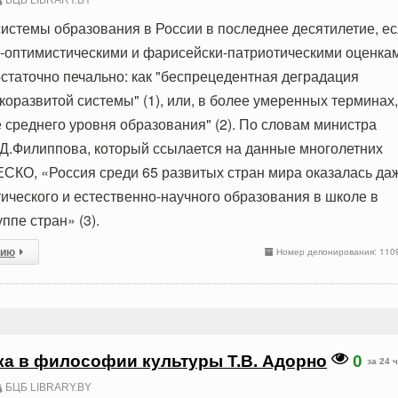
БЦБ LIBRARY.BY
истемы образования в России в последнее десятилетие, е
-оптимистическими и фарисейски-патриотическими оценка
остаточно печально: как "беспрецедентная деградация
оразвитой системы" (1), или, в более умеренных терминах,
 среднего уровня образования" (2). По словам министра
Д.Филиппова, который ссылается на данные многолетних
КО, «Россия среди 65 развитых стран мира оказалась да
ического и естественно-научного образования в школе в
ппе стран» (3).
сию
Номер депонирования: 110
а в философии культуры Т.В. Адорно
0
за 24 
БЦБ LIBRARY.BY