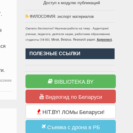
Доступ к модулю публикаций
.
ФИЛОСОФИЯ
: экспорт материалов
Скачать бесплатно!
Научная работа
на тему
. Аудитория:
в
ученые, педагоги, деятели науки, работники образования,
студенты
(
18-50
).
Minsk, Belarus
.
Research paper
.
Agreement
.
вся
ПОЛЕЗНЫЕ ССЫЛКИ
и.
BIBLIOTEKA.BY
9228688
Видеогид по Беларуси
HIT.BY! ЛОМы Беларуси!
Съемка с дрона в РБ