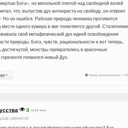
мертью Бога», но могильной плитой над свободной волей
итал, что, выпустив дух антихриста на свободу, он откроет
у. Но он ошибся. Рабская природа человека противится
 месте одного кумира в миг появляется другой. Столетиями
живала свой метафизический дух идеей освобождения
асти природы, Бога, чувств, рациональности и вот теперь,
ь достигнутой, монстры превратились в красочные
 горизонте появился новый Дух.
сию
Номер депонирования: 110
усства
0
за 24 часа
БЦБ LIBRARY.BY
ии искусства в постинформационном обществе? Как