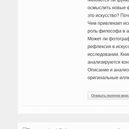
осмыслить новые ф
это искусство? По
Чем привлекает ис
роль философа в а
Может ли фотограф
рефлексия в искус
исследовании. Книг
анализируются кон
Описание и анализ
оригинальные иллю
Открыть полную вер