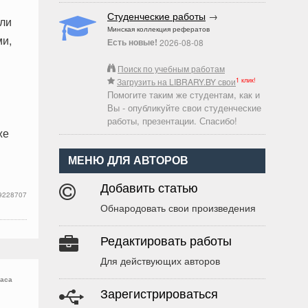
Студенческие работы
→
сли
Минская коллекция рефератов
ми,
Есть новые!
2026-08-08
Поиск по учебным работам
1 клик!
Загрузить на LIBRARY.BY свои
Помогите таким же студентам, как и
Вы - опубликуйте свои студенческие
работы, презентации. Спасибо!
же
МЕНЮ ДЛЯ АВТОРОВ
Добавить статью
9228707
Обнародовать свои произведения
Редактировать работы
Для действующих авторов
часа
Зарегистрироваться