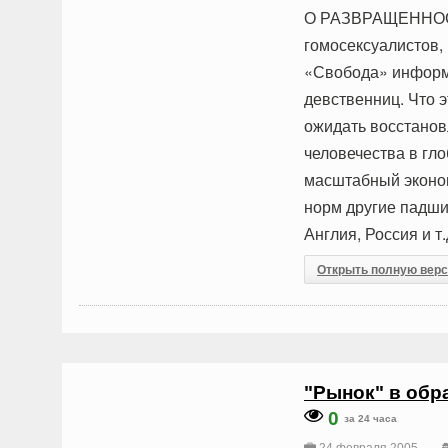
О РАЗВРАЩЕННОСТИ
гомосексуалистов,
«Свобода» информа
девственниц. Что э
ожидать восстанов
человечества в гл
масштабный эконом
норм другие падши
Англия, Россия и т.
Открыть полную вер
"Рынок" в обр
0
за 24 часа