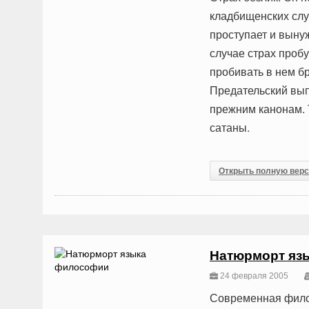
кладбищенских слу
проступает и выну
случае страх проб
пробивать в нем б
Предательский вып
прежним канонам. 
сатаны.
Открыть полную вер
Натюрморт яз
24 февраля 2005
Современная фило