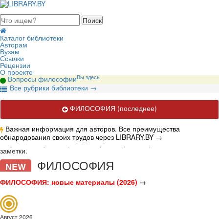
августа 2026, понедельник
Каталог библиотеки
Авторам
Вузам
Ссылки
Рецензии
О проекте
Вы здесь
Вопросы философии
В
се рубрики библиотеки
→
ФИЛОСОФИЯ
(последнее)
Важная информация для авторов. Все преимущества
обнародования своих трудов через LIBRARY.BY
→
Актуальные публикации по вопросам философии. Книги, статьи,
заметки.
ФИЛОСОФИЯ
NEW
ФИЛОСОФИЯ: новые материалы (2026)
→
Август 2026