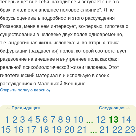
теперь ищет вне себя, находит се и вступает с нею в
брак, и является внешнее половое слияние". Я не
берусь оценивать подробности этого рассуждения
Розанова, меня в нем интересует, во-первых, гипотеза о
существовании в человеке двух полов одновременно,
т.е. андрогинная жизнь человека; и, во-вторых, точка
бифуркации (раздвоения) полов, которой соответствует
раздвоение на внешнее и внутреннее пола как факт
реальной психобиологической жизни человека. Этот
гипотетический материал я и использую в своих
рассуждениях о Маленькой Женщине.
Открыть полную версию
←
Предыдущая
Следующая
→
1
2
3
4
5
6
7
8
9
10
...
12
13
14
15
16
17
18
19
20
21
...
21
22
23