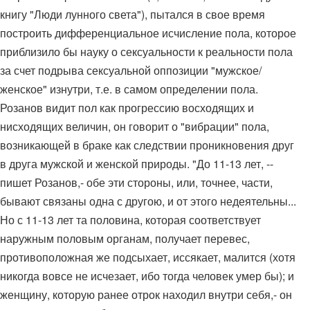
книгу "Люди лунного света"), пытался в свое время
построить дифференциальное исчисление пола, которое
приблизило бы науку о сексуальности к реальности пола
за счет подрыва сексуальной оппозиции "мужское/
женское" изнутри, т.е. в самом определении пола.
Розанов видит пол как прогрессию восходящих и
нисходящих величин, он говорит о "вибрации" пола,
возникающей в браке как следствии проникновения друг
в друга мужской и женской природы. "До 11-13 лет, --
пишет Розанов,- обе эти стороны, или, точнее, части,
бывают связаны одна с другою, и от этого недеятельны...
Но с 11-13 лет та половина, которая соответствует
наружным половым органам, получает перевес,
противоположная же подсыхает, иссякает, малится (хотя
никогда вовсе не исчезает, ибо тогда человек умер бы); и
женщину, которую ранее отрок находил внутри себя,- он