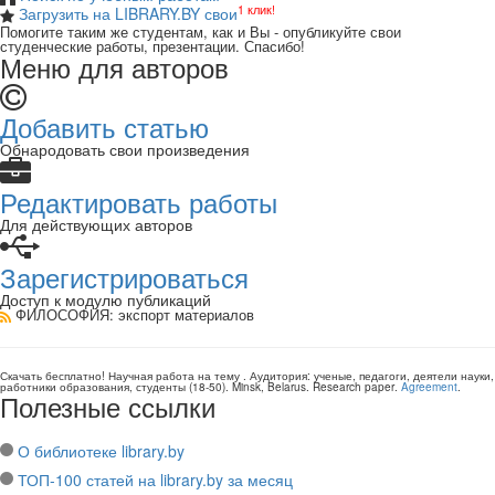
1 клик!
Загрузить на LIBRARY.BY свои
Помогите таким же студентам, как и Вы - опубликуйте свои
студенческие работы, презентации. Спасибо!
Меню для авторов
Добавить статью
Обнародовать свои произведения
Редактировать работы
Для действующих авторов
Зарегистрироваться
Доступ к модулю публикаций
ФИЛОСОФИЯ
: экспорт материалов
Скачать бесплатно!
Научная работа
на тему
. Аудитория:
ученые, педагоги, деятели науки,
работники образования, студенты
(
18-50
).
Minsk, Belarus
.
Research paper
.
Agreement
.
Полезные ссылки
О библиотеке library.by
ТОП-100 статей на library.by за месяц