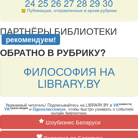
24
25
26
27
28
29
30
Публикации, отправленные в архив рубрики
подняться наверх ↑
ПАРТНЁРЫ БИБЛИОТЕКИ
рекомендуем!
подняться наверх ↑
ОБРАТНО В РУБРИКУ?
ФИЛОСОФИЯ НА
LIBRARY.BY
новости
Уважаемый читатель! Подписывайтесь на LIBRARY.BY в
VK
,
трансляция
VK
и
Одноклассниках
, чтобы быстро узнавать о событиях
онлайн библиотеки.
Шоубизнес Беларуси
Видеогид по Беларуси