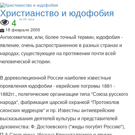
Христианство и юдофобия
4
за 24 часа
18 февраля 2005
Антисемитизм, или, более точный термин, юдофобия -
явление, очень распространенное в разных странах и
народах, существующее на протяжении почти всей
человеческой истории.
В дореволюционной России наиболее известные
проявления юдофобии - еврейские погромы 1881 -
1882гг., политические организации типа "Союза русского
народа", фабрикация царской охранкой "Протоколов
сионских мудрецов" и пр. Известны антиеврейские
высказывания деятелей культуры и представителей
духовенства: Ф. Достоевского ("жиды погубят Россию"),
П.А.Столыпина, Иоанна Кронштадтского и других.