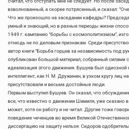
считал, что отступать мне не следует. Но после зас
взволнованный, а скорее потрясенный, и сказал: "Оче
Что же произошло на заседании кафедры? Председат
умный и знающий, но в разные периоды жизни спосо
1949 г. кампанию "борьбы с космополитизмом", изго
отнюдь не по деловым признакам. Среди присутствова
автор книги "Борьба горцев за независимость под ру
опубликован большой материал, собранный силами с
идеализация этого движения. Бушуев был одиозной 
интеллигент, как Н. М. Дружинин, в узком кругу лиц н
присутствовали и весьма достойные люди.
Первым выступил Бушуев. Он сказал, что обсуждени
все, что известно о движении Шамиля, уже сказано в 
может, хотя он работу и не читал. Другие тоже гово
поведение чеченцев во время Великой Отечественной 
диссертацию на защиту нельзя. Сидоров одобрительно