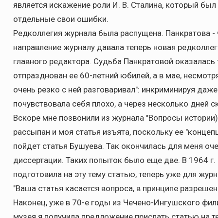
является искажение роли И. В. Сталина, который б
отдельные свои ошибки.
Редколлегия журнала была распущена. Панкратова - ч
направление журналу давала теперь новая редколлег
главного редактора. Судьба Панкратовой оказалась 
отпразднован ее 60-летний юбилей, а в мае, несмотря
очень резко с ней разговаривал": инкриминируя даже
почувствовала себя плохо, а через несколько дней с
Вскоре мне позвонили из журнала "Вопросы истории)
рассыпан и моя статья изъята, поскольку ее "концепц
пойдет статья Бушуева. Так окончилась для меня оч
диссертации. Таких попыток было еще две. В 1964 г
подготовила на эту тему статью, теперь уже для жур
"Ваша статья касается вопроса, в принципе разрешен
Наконец, уже в 70-е годы из Чечено-Ингушского фи
музея я получила предложение прислать статью на т