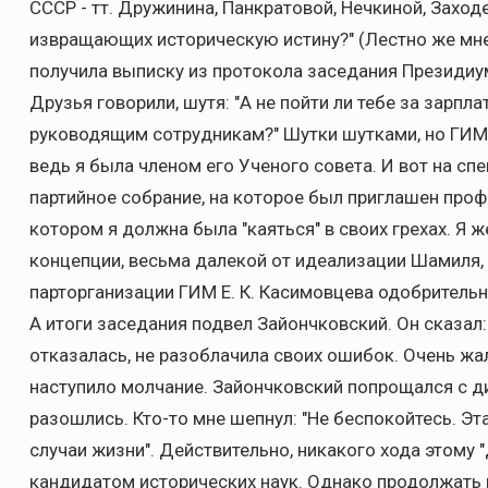
СССР - тт. Дружинина, Панкратовой, Нечкиной, Заход
извращающих историческую истину?" (Лестно же мне
получила выписку из протокола заседания Президиу
Друзья говорили, шутя: "А не пойти ли тебе за зарпл
руководящим сотрудникам?" Шутки шутками, но ГИМ 
ведь я была членом его Ученого совета. И вот на с
партийное собрание, на которое был приглашен проф.
котором я должна была "каяться" в своих грехах. Я 
концепции, весьма далекой от идеализации Шамиля, 
парторганизации ГИМ Е. К. Касимовцева одобрительн
А итоги заседания подвел Зайончковский. Он сказал: 
отказалась, не разоблачила своих ошибок. Очень жал
наступило молчание. Зайончковский попрощался с ди
разошлись. Кто-то мне шепнул: "Не беспокойтесь. Эта
случаи жизни". Действительно, никакого хода этому "
кандидатом исторических наук. Однако продолжать 