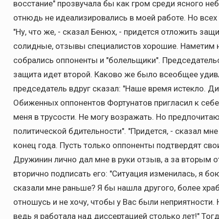
восстание" прозвучала бы как гром среди ясного неб
отнюдь не идеализировались в моей работе. Но всех 
"Ну, что же, - сказал Бенюх, - придется отложить защ
солидные, отзывы специалистов хорошие. Наметим н
собрались оппоненты и "болельщики". Председательс
защита идет второй. Каково же было всеобщее удив
председатель вдруг сказал: "Наше время истекло. Д
Обиженных оппонентов Фортунатов пригласил к себе в
меня в трусости. Не могу возражать. Но предпочитаю
политической бдительности". "Придется, - сказал мне
конец года. Пусть только оппоненты подтвердят сво
Дружинин лично дал мне в руки отзыв, а за вторым о
вторично подписать его: "Ситуация изменилась, я бо
сказали мне раньше? Я бы нашла другого, более храб
отношусь и не хочу, чтобы у Вас были неприятности.
ведь я работала над диссертацией столько лет!" Тог