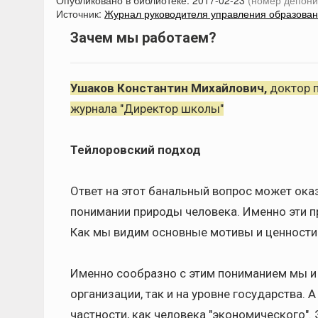
Опубликовано в библиотеке:
2017-02-23
(номер депони
Источник:
Журнал руководителя управления образовани
Зачем мы работаем?
Ушаков Константин Михайлович,
доктор п
журнала "Директор школы"
Тейлоровский подход
Ответ на этот банальный вопрос может ока
понимании природы человека. Именно эти п
Как мы видим основные мотивы и ценности
Именно сообразно с этим пониманием мы и 
организации, так и на уровне государства. 
частности, как человека "экономического". Э