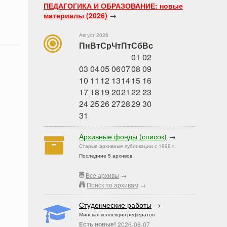
ПЕДАГОГИКА И ОБРАЗОВАНИЕ: новые
материалы (2026)
→
Август 2026
Пн
Вт
Ср
Чт
Пт
Сб
Вс
01
02
03
04
05
06
07
08
09
10
11
12
13
14
15
16
17
18
19
20
21
22
23
24
25
26
27
28
29
30
31
Архивные фонды (список)
→
Старые архивные публикации с 1999 г.
Последние 5 архивов:
Все архивы
→
Поиск по архивам
→
Студенческие работы
→
Минская коллекция рефератов
Есть новые!
2026-08-07