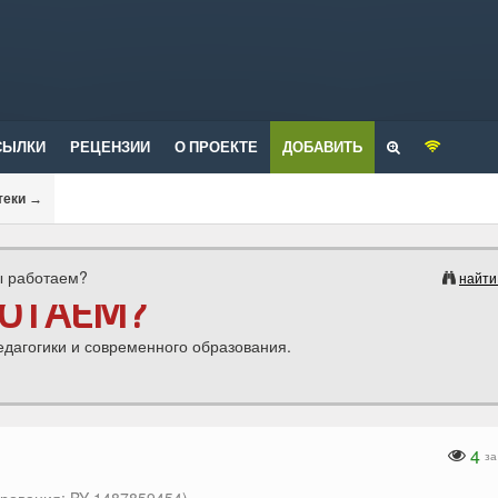
СЫЛКИ
РЕЦЕНЗИИ
О ПРОЕКТЕ
ДОБАВИТЬ
теки
→
ы работаем?
найти
БОТАЕМ?
едагогики и современного образования.
4
за