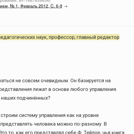
рования: BY-1487859454)
ем, № 1, Февраль 2012, C. 6-9
→
едагогических наук, профессор, главный редактор
заться не совсем очевидным. Он базируется на
редставления лежат в основе любого управления.
 наших подчинённых?
строим систему управления как на уровне
А представлять человека можно по-разному. В
то то, как его представлял себе Ф. Тейлор, чья книга