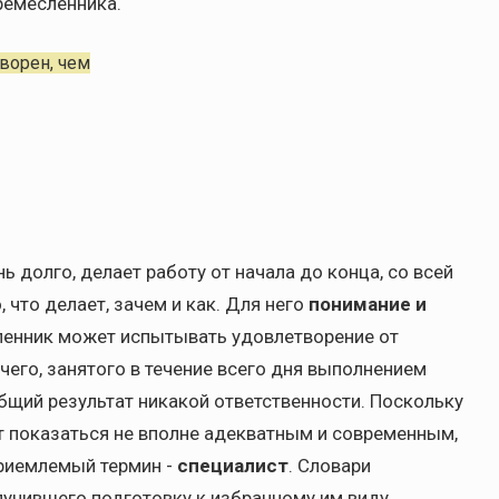
ремесленника.
ворен, чем
ь долго, делает работу от начала до конца, со всей
 что делает, зачем и как. Для него
понимание и
ленник может испытывать удовлетворение от
очего, занятого в течение всего дня выполнением
общий результат никакой ответственности. Поскольку
т показаться не вполне адекватным и современным,
риемлемый термин -
специалист
. Словари
лучившего подготовку к избранному им виду