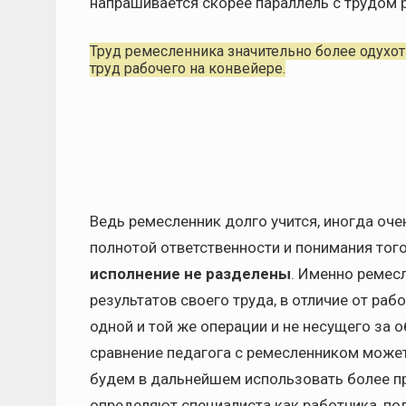
напрашивается скорее параллель с трудом 
Труд ремесленника значительно более одухот
труд рабочего на конвейере.
Ведь ремесленник долго учится, иногда очен
полнотой ответственности и понимания того,
исполнение не разделены
. Именно ремес
результатов своего труда, в отличие от раб
одной и той же операции и не несущего за 
сравнение педагога с ремесленником може
будем в дальнейшем использовать более п
определяют специалиста как работника, по