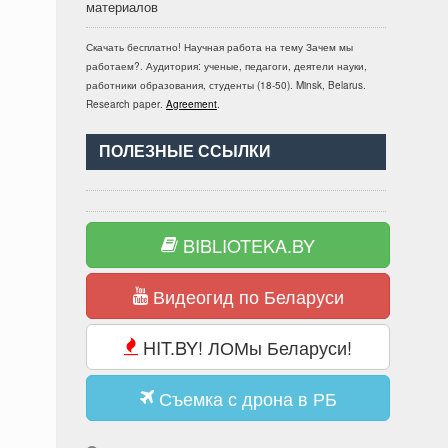
материалов
Скачать бесплатно!
Научная работа
на тему Зачем мы
работаем?
. Аудитория:
ученые, педагоги, деятели науки,
работники образования, студенты
(
18-50
).
Minsk, Belarus
.
Research paper
.
Agreement
.
ПОЛЕЗНЫЕ ССЫЛКИ
BIBLIOTEKA.BY
Видеогид по Беларуси
HIT.BY! ЛОМы Беларуси!
Съемка с дрона в РБ