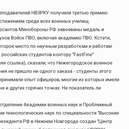
реподавателей НВЗРКУ получили третью премию
остижением среди всех военных училищ
урсантов Минобороны РФ завоеваны медаль и
вузов Войск ПВО, включая академию ПВО. Кстати,
второе место по научным разработкам и работам.
российских студентов контору "FastFine"
няя ссылка), сказали, что Нижегородское военное
ния не пришло ни одного заказа - студенты этого
еренимали опыт офицеров, многие из которых имели
е и других горячих точках. Не показатель ли
 отделение Академии военных наук и Проблемный
и технологических наук по специальности "Высокие
Президента РФ в Нижнем Новгороде создан "Центр