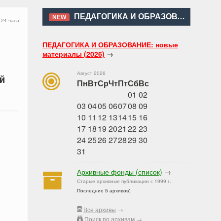
ПЕДАГОГИКА И ОБРАЗОВАНИЕ
NEW
 24 часа
ПЕДАГОГИКА И ОБРАЗОВАНИЕ: новые
материалы (2026)
→
Август 2026
й
Пн
Вт
Ср
Чт
Пт
Сб
Вс
01
02
03
04
05
06
07
08
09
10
11
12
13
14
15
16
17
18
19
20
21
22
23
24
25
26
27
28
29
30
31
Архивные фонды (список)
→
Старые архивные публикации с 1999 г.
Последние 5 архивов:
Все архивы
→
Поиск по архивам
→