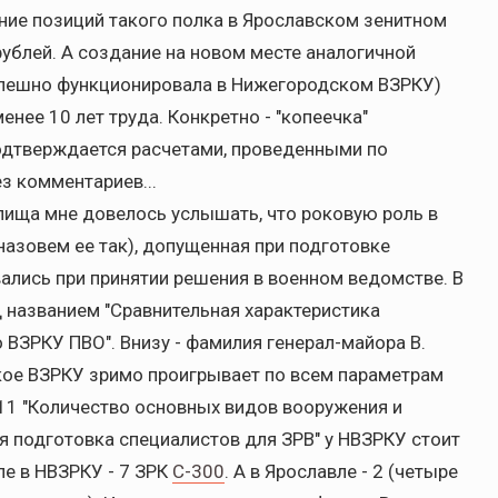
ние позиций такого полка в Ярославском зенитном
 рублей. А создание на новом месте аналогичной
спешно функционировала в Нижегородском ВЗРКУ)
енее 10 лет труда. Конкретно - "копеечка"
подтверждается расчетами, проведенными по
з комментариев...
лища мне довелось услышать, что роковую роль в
назовем ее так), допущенная при подготовке
лись при принятии решения в военном ведомстве. В
названием "Сравнительная характеристика
ВЗРКУ ПВО". Внизу - фамилия генерал-майора В.
кое ВЗРКУ зримо проигрывает по всем параметрам
 11 "Количество основных видов вооружения и
я подготовка специалистов для ЗРВ" у НВЗРКУ стоит
еле в НВЗРКУ - 7 ЗРК
С-300
. А в Ярославле - 2 (четыре