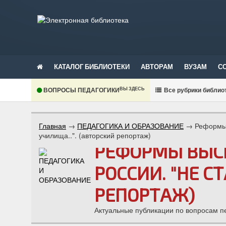
КАТАЛОГ БИБЛИОТЕКИ
АВТОРАМ
ВУЗАМ
С
ВЫ ЗДЕСЬ
ВОПРОСЫ ПЕДАГОГИКИ
В
се рубрики библио
Главная
→
ПЕДАГОГИКА И ОБРАЗОВАНИЕ
→
Реформы 
училища..". (авторский репортаж)
РЕФОРМЫ ВЫС
РОССИИ. "НЕ С
РЕПОРТАЖ)
Актуальные публикации по вопросам п