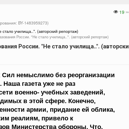
19
за
рования: BY-1483959273)
ования России. "Не стало училища..". (авторский репортаж)
ния России. "Не стало училища..". (авторски
Сил немыслимо без реорганизации
 Наша газета уже не раз
сети военно- учебных заведений,
димых в этой сфере. Конечно,
енности армии, придание ей облика,
им реалиям, привело к
ов Министерства обороны. Что,