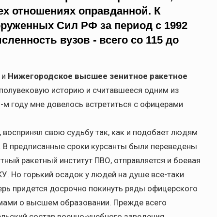
сех отношениях оправданной. К
оруженных Сил РФ за период с 1992
исленность вузов - всего со 115 до
 и
Нижегородское высшее зенитное ракетное
 полувековую историю и считавшееся одним из
9-м году мне довелось встретиться с офицерами
, воспринял свою судьбу так, как и подобает людям
. В предписанные сроки курсанты были переведены
тный ракетный институт ПВО, отправляется и боевая
КУ. Но горький осадок у людей на душе все-таки
еперь придется досрочно покинуть ряды офицерского
омами о высшем образовании. Прежде всего
льский состав военно-учебного заведения