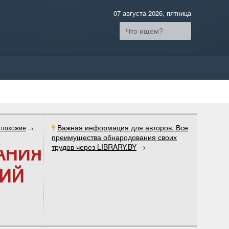
07 августа 2026, пятница
Важная информация для авторов. Все
 похожие
→
преимущества обнародования своих
трудов через LIBRARY.BY
→
АНИЯ
КИЙ