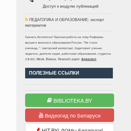
Доступ к модулю публикаций
ПЕДАГОГИКА И ОБРАЗОВАНИЕ
: экспорт
материалов
Скачать бесплатно!
Научная работа
на тему Реформы
высшего военного образования России. "Не стало
училища..". (авторский репортаж)
. Аудитория:
ученые,
педагоги, деятели науки, работники образования, студенты
(
18-50
).
Minsk, Belarus
.
Research paper
.
Agreement
.
ПОЛЕЗНЫЕ ССЫЛКИ
BIBLIOTEKA.BY
Видеогид по Беларуси
HIT.BY! ЛОМы Беларуси!