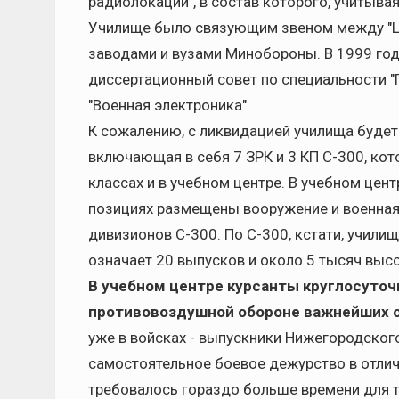
радиолокации", в состав которого, учитыва
Училище было связующим звеном между "Ц
заводами и вузами Минобороны. В 1999 год
диссертационный совет по специальности "
"Военная электроника".
К сожалению, с ликвидацией училища будет 
включающая в себя 7 ЗРК и 3 КП С-300, к
классах и в учебном центре. В учебном це
позициях размещены вооружение и военная 
дивизионов С-300. По С-300, кстати, учили
означает 20 выпусков и около 5 тысяч вы
В учебном центре курсанты круглосуточ
противовоздушной обороне важнейших о
уже в войсках - выпускники Нижегородског
самостоятельное боевое дежурство в отличи
требовалось гораздо больше времени для т