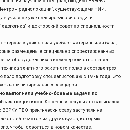
я высокий научный потенциал, входило НВЗРКУ.
ентром радиолокации", существующими НИИ,
у в училище уже планировалось создать
Педагогика" и докторский совет по специальности
потеряна и уникальная учебно- материальная база,
оторые размещены в специально спроектированных
нтре на оборудованных в инженерном отношении
техника зенитного ракетного полка в составе трех
ще вело подготовку специалистов аж с 1978 года. Это
сококвалифицированных офицеров.
но выполняли учебно-боевые задачи по
бъектов региона.
Конечный результат сказывался
о ВЗРКУ ПВО практически сразу заступали на
е от лейтенантов из других вузов, которым
ого, чтобы освоиться в новом качестве.