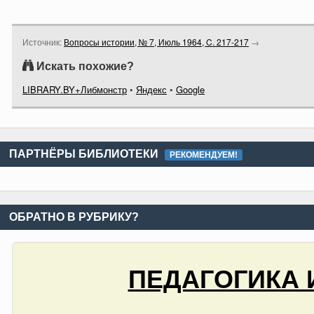
Источник:
Вопросы истории, № 7, Июль 1964, C. 217-217
→
Искать похожие?
LIBRARY.BY+Либмонстр
•
Яндекс
•
Google
ПАРТНЁРЫ БИБЛИОТЕКИ
РЕКОМЕНДУЕМ!
ОБРАТНО В РУБРИКУ?
ПЕДАГОГИКА 